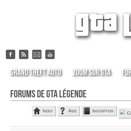
Grand Theft Auto
Zoom sur GTA
Fo
Forums de GTA Légende
Index
Aide
Inscription
C