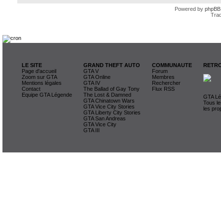
Powered by
phpBB
Trad
LE SITE
GRAND THEFT AUTO
COMMUNAUTE
RETRO
Page d'accueil
GTA V
Forum
Zoom sur GTA
GTA Online
Membres
Mentions légales
GTA IV
Rechercher
Contact
The Ballad of Gay Tony
Flux RSS
Equipe GTA Légende
The Lost & Damned
GTA Lég
GTA Chinatown Wars
Tous le
GTA Vice City Stories
les pro
GTA Liberty City Stories
GTA San Andreas
GTA Vice City
GTA III