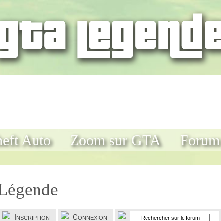
eft Auto
Zoom sur GTA
Forum
Légende
Inscription
Connexion