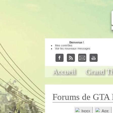
Bienvenue
!
Mes contrôles
Voir les nouveaux messages
Accueil
Grand Th
Forums de GTA 
Index
Aide