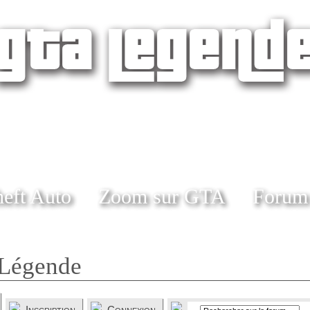
eft Auto
Zoom sur GTA
Forum
Légende
Inscription
Connexion