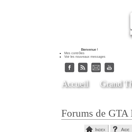
Bienvenue
!
Mes contrôles
Voir les nouveaux messages
Accueil
Grand Th
Forums de GTA 
Index
Aide