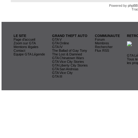
Powered by
phpBB
Trad
LE SITE
GRAND THEFT AUTO
COMMUNAUTE
RETRO
Page d'accueil
GTA V
Forum
Zoom sur GTA
GTA Online
Membres
Mentions légales
GTA IV
Rechercher
Contact
The Ballad of Gay Tony
Flux RSS
Equipe GTA Légende
The Lost & Damned
GTA Lég
GTA Chinatown Wars
Tous le
GTA Vice City Stories
les pro
GTA Liberty City Stories
GTA San Andreas
GTA Vice City
GTA III