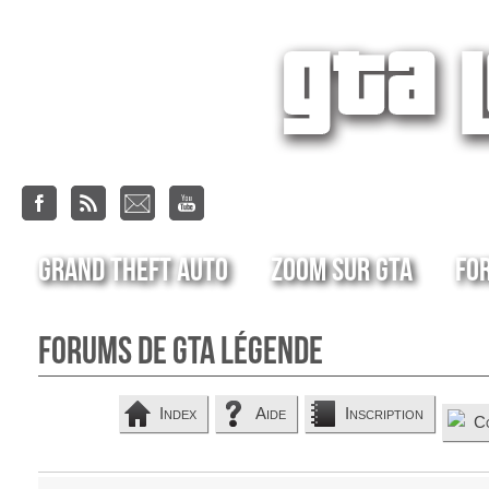
Grand Theft Auto
Zoom sur GTA
Fo
Forums de GTA Légende
Index
Aide
Inscription
C