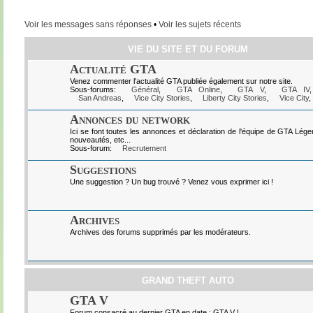
Voir les messages sans réponses
•
Voir les sujets récents
VIE DU SITE ET DU FORUM
Actualité GTA
Venez commenter l'actualité GTA publiée également sur notre site.
Sous-forums:
Général
,
GTA Online
,
GTA V
,
GTA IV
San Andreas
,
Vice City Stories
,
Liberty City Stories
,
Vice City
,
Annonces du network
Ici se font toutes les annonces et déclaration de l'équipe de GTA Lég
nouveautés, etc...
Sous-forum:
Recrutement
Suggestions
Une suggestion ? Un bug trouvé ? Venez vous exprimer ici !
Archives
Archives des forums supprimés par les modérateurs.
GRAND THEFT AUTO
GTA V
Forum consacré au dernier GTA en date : GTA V !