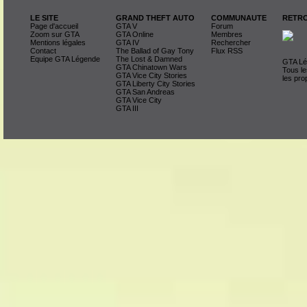
LE SITE
GRAND THEFT AUTO
COMMUNAUTE
RETRO
Page d'accueil
GTA V
Forum
Zoom sur GTA
GTA Online
Membres
Mentions légales
GTA IV
Rechercher
Contact
The Ballad of Gay Tony
Flux RSS
Equipe GTA Légende
The Lost & Damned
GTA Lég
GTA Chinatown Wars
Tous le
GTA Vice City Stories
les pro
GTA Liberty City Stories
GTA San Andreas
GTA Vice City
GTA III