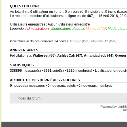
QUI EST EN LIGNE
Au total il y a
0
utilisateur en ligne :: 0 enregistré, 0 invisible et 0 invité (bas
Le record du nombre d’utilisateurs en ligne est de
467
, le 15 Aoû 2016, 23:0
Utilisateurs enregistrés : Aucun utilisateur enregistré
Légende:
Administrateurs
,
Modérateurs globaux
,
Membres VIP
,
Modérateurs
2
membres actifs ces dernieres 24 heures:
Google [Bot]
,
Majestic-12 [Bot]
ANNIVERSAIRES
Félicitations à:
Waltervet
(50),
AshleyCah
(47),
Amandadivob
(44),
Gregor
STATISTIQUES
338896
message(s) •
5691
sujet(s) •
2520
membre(s) • L’utilisateur enregistr
ACTIVITE DE CES DERNIÈRES 24 HEURES
0
nouveaux messages •
0
nouveaux sujets •
0
nouveaux membres
Index du forum
Powered by
phpBB
Trad