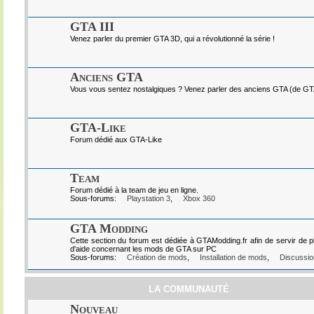
GTA III
Venez parler du premier GTA 3D, qui a révolutionné la série !
Anciens GTA
Vous vous sentez nostalgiques ? Venez parler des anciens GTA (de GTA I
GTA-Like
Forum dédié aux GTA-Like
Team
Forum dédié à la team de jeu en ligne.
Sous-forums:
Playstation 3
,
Xbox 360
GTA Modding
Cette section du forum est dédiée à GTAModding.fr afin de servir de p
d'aide concernant les mods de GTA sur PC
Sous-forums:
Création de mods
,
Installation de mods
,
Discussio
LA COMMUNAUTÉ
Nouveau