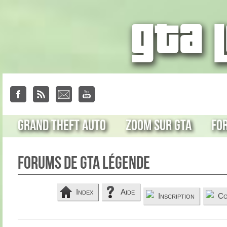
Grand Theft Auto
Zoom sur GTA
Fo
Forums de GTA Légende
Index
Aide
Inscription
Co