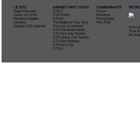
LE SITE
GRAND THEFT AUTO
COMMUNAUTE
RETRO
Page d'accueil
GTA V
Forum
Zoom sur GTA
GTA Online
Membres
Mentions légales
GTA IV
Rechercher
Contact
The Ballad of Gay Tony
Flux RSS
Equipe GTA Légende
The Lost & Damned
GTA Lég
GTA Chinatown Wars
Tous le
GTA Vice City Stories
les pro
GTA Liberty City Stories
GTA San Andreas
GTA Vice City
GTA III