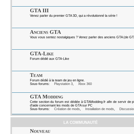
GTA III
Venez parler du premier GTA 3D, qui a révolutionné la série !
Anciens GTA
Vous vous sentez nostalgiques ? Venez parler des anciens GTA (de GTA I
GTA-Like
Forum dédié aux GTA-Like
Team
Forum dédié à la team de jeu en ligne.
Sous-forums:
Playstation 3
,
Xbox 360
GTA Modding
Cette section du forum est dédiée à GTAModding.fr afin de servir de p
d'aide concernant les mods de GTA sur PC
Sous-forums:
Création de mods
,
Installation de mods
,
Discussio
LA COMMUNAUTÉ
Nouveau