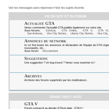
Voir les messages sans réponses
•
Voir les sujets récents
VIE DU SITE ET DU FORUM
Actualité GTA
Venez commenter l'actualité GTA publiée également sur notre site.
Sous-forums:
Général
,
GTA Online
,
GTA V
,
GTA IV
San Andreas
,
Vice City Stories
,
Liberty City Stories
,
Vice City
,
Annonces du network
Ici se font toutes les annonces et déclaration de l'équipe de GTA Lég
nouveautés, etc...
Sous-forum:
Recrutement
Suggestions
Une suggestion ? Un bug trouvé ? Venez vous exprimer ici !
Archives
Archives des forums supprimés par les modérateurs.
GRAND THEFT AUTO
GTA V
Forum consacré au dernier GTA en date : GTA V !