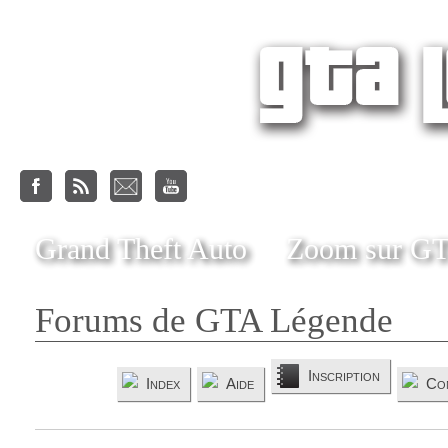
Grand Theft Auto
Zoom sur G
Forums de GTA Légende
Inscription
Index
Aide
Co