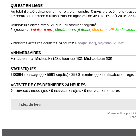
QUI EST EN LIGNE
Au total il y a
0
utilisateur en ligne :: 0 enregistré, 0 invisible et 0 invité (bas
Le record du nombre d’utilisateurs en ligne est de
467
, le 15 Aoû 2016, 23:0
Utilisateurs enregistrés : Aucun utilisateur enregistré
Légende:
Administrateurs
,
Modérateurs globaux
,
Membres VIP
,
Modérateurs
2
membres actifs ces dernieres 24 heures:
Google [Bot]
,
Majestic-12 [Bot]
ANNIVERSAIRES
Félicitations à:
Michqalkr
(48),
heeriub
(43),
MichaelLign
(38)
STATISTIQUES
338896
message(s) •
5691
sujet(s) •
2520
membre(s) • L’utilisateur enregistr
ACTIVITE DE CES DERNIÈRES 24 HEURES
0
nouveaux messages •
0
nouveaux sujets •
0
nouveaux membres
Index du forum
Powered by
phpBB
Trad