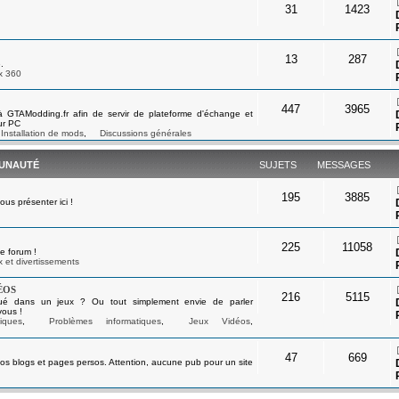
31
1423
13
287
.
x 360
447
3965
à GTAModding.fr afin de servir de plateforme d'échange et
ur PC
Installation de mods
,
Discussions générales
UNAUTÉ
SUJETS
MESSAGES
195
3885
s présenter ici !
225
11058
e forum !
 et divertissements
éos
216
5115
ué dans un jeux ? Ou tout simplement envie de parler
vous !
iques
,
Problèmes informatiques
,
Jeux Vidéos
,
47
669
os blogs et pages persos. Attention, aucune pub pour un site