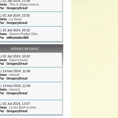
02 Juil 2024, 22:58
Dans
:
This is Vegas nous p…
Par
:
GregoryDreaf
02 Juil 2024, 23:55
Dans
:
La Team.
Par
:
GregoryDreaf
20 Juil 2024, 20:32
Dans
:
Search Prettys Girls…
Par
:
willsonalex466
DERNIER MESSAGE
02 Juil 2024, 10:42
Dans
:
Salut à tous!!
Par
:
GregoryDreaf
14 Aoû 2024, 11:08
Dans
:
messzf
Par
:
GregoryDreaf
14 Aoû 2024, 11:09
Dans
:
mesxvz
Par
:
GregoryDreaf
02 Juil 2024, 13:57
Dans
:
Le jeu flash le plus…
Par
:
GregoryDreaf