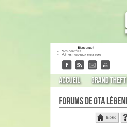
Bienvenue
!
Mes contrôles
Voir les nouveaux messages
Accueil
Grand Theft
Forums de GTA Légen
Index