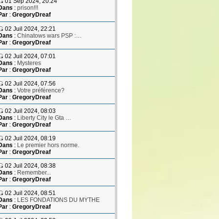
01 Sep 2024, 20:24
Dans
:
prison!!!
Par
:
GregoryDreaf
02 Juil 2024, 22:21
Dans
:
Chinatows wars PSP :…
Par
:
GregoryDreaf
02 Juil 2024, 07:01
Dans
:
Mysteres
Par
:
GregoryDreaf
02 Juil 2024, 07:56
Dans
:
Votre préférence?
Par
:
GregoryDreaf
02 Juil 2024, 08:03
Dans
:
Liberty City le Gta …
Par
:
GregoryDreaf
02 Juil 2024, 08:19
Dans
:
Le premier hors norme.
Par
:
GregoryDreaf
02 Juil 2024, 08:38
Dans
:
Remember...
Par
:
GregoryDreaf
02 Juil 2024, 08:51
Dans
:
LES FONDATIONS DU MYTHE
Par
:
GregoryDreaf