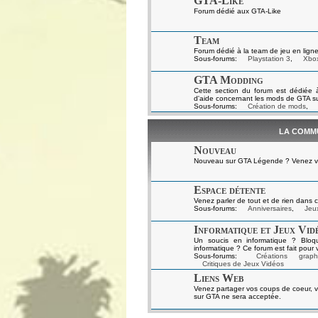
GTA-Like
Forum dédié aux GTA-Like
Team
Forum dédié à la team de jeu en ligne
Sous-forums:
Playstation 3
,
Xbo
GTA Modding
Cette section du forum est dédiée 
d'aide concernant les mods de GTA s
Sous-forums:
Création de mods
,
LA COMM
Nouveau
Nouveau sur GTA Légende ? Venez vou
Espace détente
Venez parler de tout et de rien dans c
Sous-forums:
Anniversaires
,
Jeux
Informatique et Jeux Vid
Un soucis en informatique ? Bloq
informatique ? Ce forum est fait pour 
Sous-forums:
Créations graph
Critiques de Jeux Vidéos
Liens Web
Venez partager vos coups de coeur, v
sur GTA ne sera acceptée.