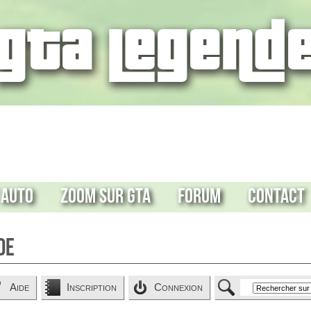
 Auto
Zoom sur GTA
Forum
Contact
de
Aide
Inscription
Connexion