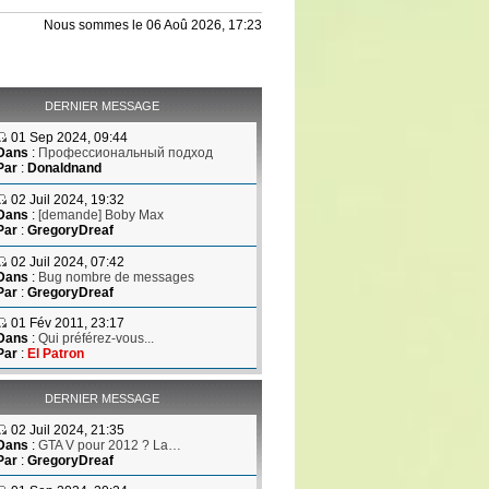
Nous sommes le 06 Aoû 2026, 17:23
DERNIER MESSAGE
01 Sep 2024, 09:44
Dans
:
Профессиональный подход
Par
:
Donaldnand
02 Juil 2024, 19:32
Dans
:
[demande] Boby Max
Par
:
GregoryDreaf
02 Juil 2024, 07:42
Dans
:
Bug nombre de messages
Par
:
GregoryDreaf
01 Fév 2011, 23:17
Dans
:
Qui préférez-vous...
Par
:
El Patron
DERNIER MESSAGE
02 Juil 2024, 21:35
Dans
:
GTA V pour 2012 ? La…
Par
:
GregoryDreaf