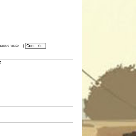
haque visite
)