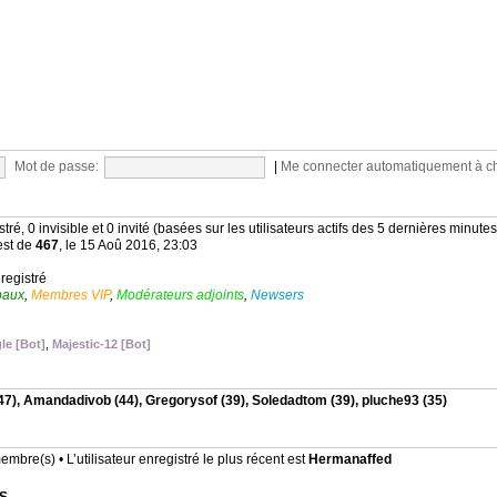
Mot de passe:
|
Me connecter automatiquement à c
stré, 0 invisible et 0 invité (basées sur les utilisateurs actifs des 5 dernières minutes
est de
467
, le 15 Aoû 2016, 23:03
nregistré
baux
,
Membres VIP
,
Modérateurs adjoints
,
Newsers
le [Bot]
,
Majestic-12 [Bot]
47),
Amandadivob
(44),
Gregorysof
(39),
Soledadtom
(39),
pluche93
(35)
mbre(s) • L’utilisateur enregistré le plus récent est
Hermanaffed