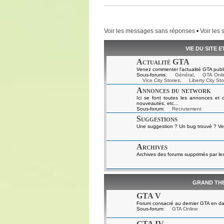
Voir les messages sans réponses
•
Voir les 
VIE DU SITE 
Actualité GTA
Venez commenter l'actualité GTA publi
Sous-forums:
Général
,
GTA Onli
Vice City Stories
,
Liberty City Sto
Annonces du network
Ici se font toutes les annonces et 
nouveautés, etc...
Sous-forum:
Recrutement
Suggestions
Une suggestion ? Un bug trouvé ? Ven
Archives
Archives des forums supprimés par le
GRAND TH
GTA V
Forum consacré au dernier GTA en da
Sous-forum:
GTA Online
GTA IV