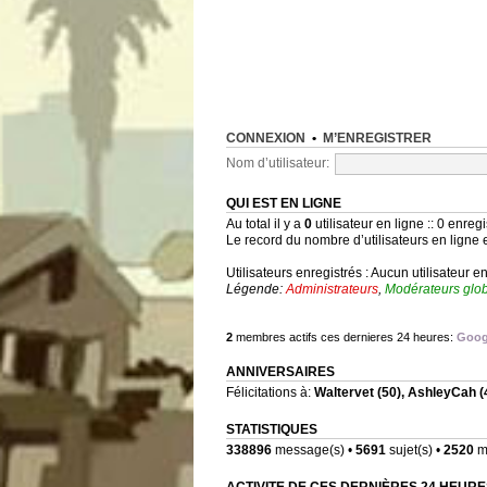
CONNEXION
•
M’ENREGISTRER
Nom d’utilisateur:
QUI EST EN LIGNE
Au total il y a
0
utilisateur en ligne :: 0 enregi
Le record du nombre d’utilisateurs en ligne 
Utilisateurs enregistrés : Aucun utilisateur e
Légende:
Administrateurs
,
Modérateurs glo
2
membres actifs ces dernieres 24 heures:
Goog
ANNIVERSAIRES
Félicitations à:
Waltervet
(50),
AshleyCah
(
STATISTIQUES
338896
message(s) •
5691
sujet(s) •
2520
me