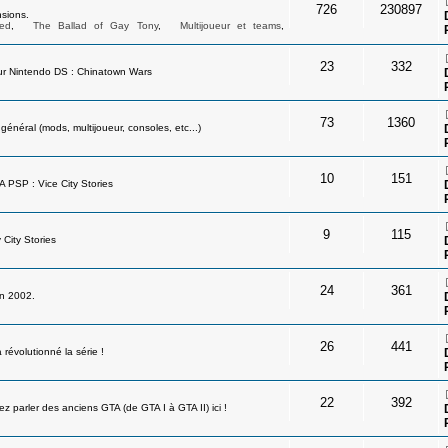
726
230897
sions.
ed
,
The Ballad of Gay Tony
,
Multijoueur et teams
,
23
332
ur Nintendo DS : Chinatown Wars
73
1360
néral (mods, multijoueur, consoles, etc...)
10
151
A PSP : Vice City Stories
9
115
 City Stories
24
361
en 2002.
26
441
révolutionné la série !
22
392
 parler des anciens GTA (de GTA I à GTA II) ici !