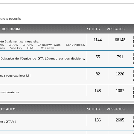
sujets récents
ET DU FORUM
SUJETS
MESSAGES
1144
68148
ée également sur notre site.
ne
,
GTA V
,
GTA IV
,
Chinatown Wars
,
San Andreas
,
ries
,
Vice City
,
GTA 3
,
Vos news
55
791
déclaration de l'équipe de GTA Légende sur des décisions,
82
1226
ez vous exprimer ici !
148
1087
s modérateurs.
EFT AUTO
SUJETS
MESSAGES
136
2695
te : GTA V !