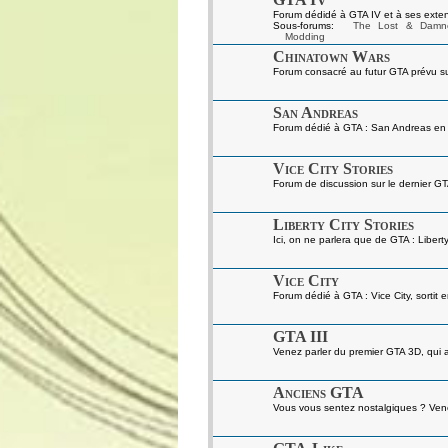
Forum dédidé à GTA IV et à ses exten
Sous-forums:
The Lost & Damn
Modding
Chinatown Wars
Forum consacré au futur GTA prévu s
San Andreas
Forum dédié à GTA : San Andreas en gé
Vice City Stories
Forum de discussion sur le dernier GT
Liberty City Stories
Ici, on ne parlera que de GTA : Liberty
Vice City
Forum dédié à GTA : Vice City, sortit 
GTA III
Venez parler du premier GTA 3D, qui a 
Anciens GTA
Vous vous sentez nostalgiques ? Venez