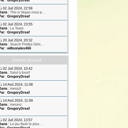
Par
:
GregoryDreaf
02 Juil 2024, 22:58
Dans
:
This is Vegas nous p…
Par
:
GregoryDreaf
02 Juil 2024, 23:55
Dans
:
La Team.
Par
:
GregoryDreaf
20 Juil 2024, 20:32
Dans
:
Search Prettys Girls…
Par
:
willsonalex466
DERNIER MESSAGE
02 Juil 2024, 10:42
Dans
:
Salut à tous!!
Par
:
GregoryDreaf
14 Aoû 2024, 11:08
Dans
:
messzf
Par
:
GregoryDreaf
14 Aoû 2024, 11:09
Dans
:
mesxvz
Par
:
GregoryDreaf
02 Juil 2024, 13:57
Dans
:
Le jeu flash le plus…