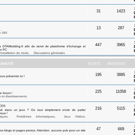
31
1423
13
287
.
x 360
447
3965
à GTAModding.fr afin de servir de plateforme d'échange et
ur PC
Installation de mods
,
Discussions générales
UNAUTÉ
SUJETS
MESSAGES
195
3885
s présenter ici !
225
11058
e forum !
 et divertissements
éos
216
5115
ué dans un jeux ? Ou tout simplement envie de parler
vous !
iques
,
Problèmes informatiques
,
Jeux Vidéos
,
47
669
os blogs et pages persos. Attention, aucune pub pour un site