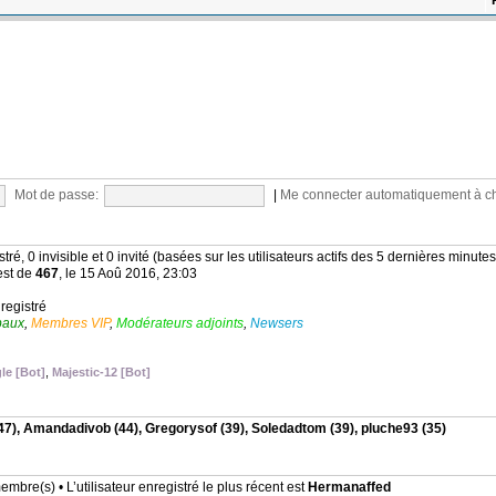
Mot de passe:
|
Me connecter automatiquement à c
stré, 0 invisible et 0 invité (basées sur les utilisateurs actifs des 5 dernières minutes
est de
467
, le 15 Aoû 2016, 23:03
nregistré
baux
,
Membres VIP
,
Modérateurs adjoints
,
Newsers
le [Bot]
,
Majestic-12 [Bot]
47),
Amandadivob
(44),
Gregorysof
(39),
Soledadtom
(39),
pluche93
(35)
mbre(s) • L’utilisateur enregistré le plus récent est
Hermanaffed