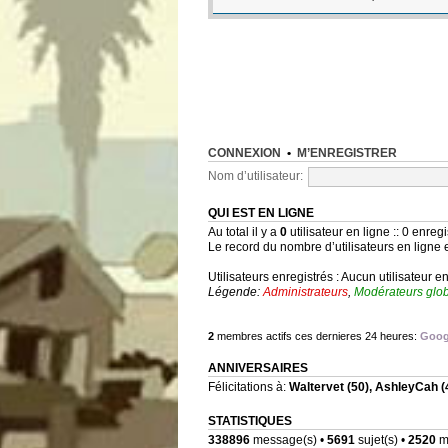
CONNEXION
•
M’ENREGISTRER
Nom d’utilisateur:
QUI EST EN LIGNE
Au total il y a
0
utilisateur en ligne :: 0 enregi
Le record du nombre d’utilisateurs en ligne 
Utilisateurs enregistrés : Aucun utilisateur e
Légende:
Administrateurs
,
Modérateurs glo
2
membres actifs ces dernieres 24 heures:
Goog
ANNIVERSAIRES
Félicitations à:
Waltervet
(50),
AshleyCah
(
STATISTIQUES
338896
message(s) •
5691
sujet(s) •
2520
me