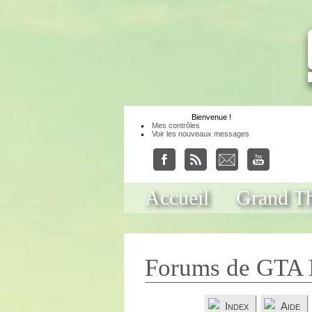
Bienvenue
!
Mes contrôles
Voir les nouveaux messages
Accueil
Grand Th
Forums de GTA 
Index
Aide