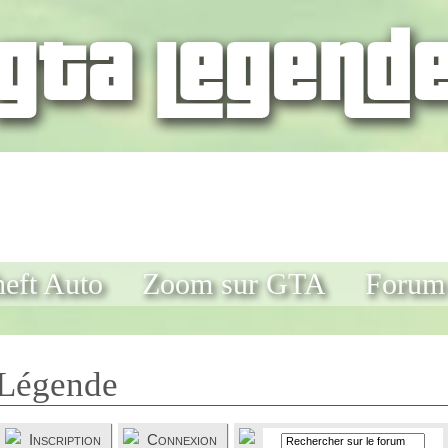
eft Auto
Zoom sur GTA
Forum
Légende
Inscription
Connexion