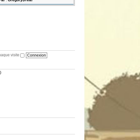
Par
:
GregoryDreaf
haque visite
)