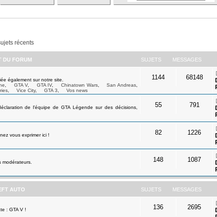
sujets récents
ET DU FORUM
SUJETS
MESSAGES
1144
68148
ée également sur notre site.
ne
,
GTA V
,
GTA IV
,
Chinatown Wars
,
San Andreas
,
ries
,
Vice City
,
GTA 3
,
Vos news
55
791
déclaration de l'équipe de GTA Légende sur des décisions,
82
1226
ez vous exprimer ici !
148
1087
s modérateurs.
EFT AUTO
SUJETS
MESSAGES
136
2695
te : GTA V !