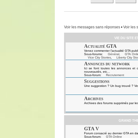
Voir les messages sans réponses
•
Voir les 
VIE DU SITE 
Actualité GTA
Venez commenter l'actualité GTA publi
Sous-forums:
Général
,
GTA Onli
Vice City Stories
,
Liberty City Sto
Annonces du network
Ici se font toutes les annonces et 
nouveautés, etc...
Sous-forum:
Recrutement
Suggestions
Une suggestion ? Un bug trouvé ? Ven
Archives
Archives des forums supprimés par le
GRAND TH
GTA V
Forum consacré au dernier GTA en da
Sous-forum:
GTA Online