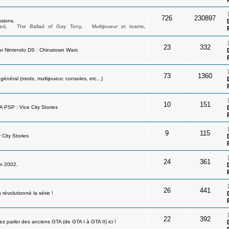
726
230897
sions.
ed
,
The Ballad of Gay Tony
,
Multijoueur et teams
,
23
332
ur Nintendo DS : Chinatown Wars
73
1360
néral (mods, multijoueur, consoles, etc...)
10
151
A PSP : Vice City Stories
9
115
 City Stories
24
361
en 2002.
26
441
révolutionné la série !
22
392
 parler des anciens GTA (de GTA I à GTA II) ici !