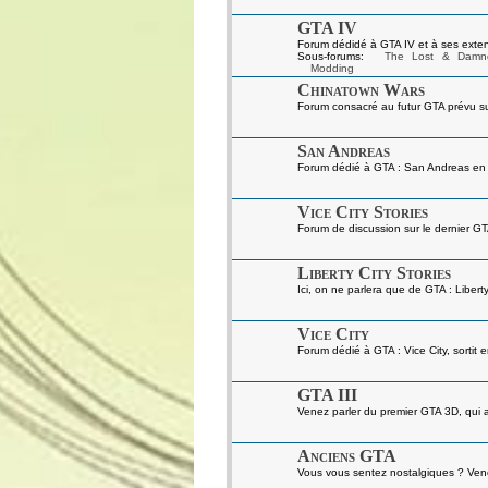
GTA IV
Forum dédidé à GTA IV et à ses exten
Sous-forums:
The Lost & Damn
Modding
Chinatown Wars
Forum consacré au futur GTA prévu s
San Andreas
Forum dédié à GTA : San Andreas en gé
Vice City Stories
Forum de discussion sur le dernier GT
Liberty City Stories
Ici, on ne parlera que de GTA : Liberty
Vice City
Forum dédié à GTA : Vice City, sortit 
GTA III
Venez parler du premier GTA 3D, qui a 
Anciens GTA
Vous vous sentez nostalgiques ? Venez