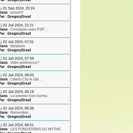
Par
:
GregoryDreaf
01 Sep 2024, 20:24
Dans
:
prison!!!
Par
:
GregoryDreaf
02 Juil 2024, 22:21
Dans
:
Chinatows wars PSP :…
Par
:
GregoryDreaf
02 Juil 2024, 07:01
Dans
:
Mysteres
Par
:
GregoryDreaf
02 Juil 2024, 07:56
Dans
:
Votre préférence?
Par
:
GregoryDreaf
02 Juil 2024, 08:03
Dans
:
Liberty City le Gta …
Par
:
GregoryDreaf
02 Juil 2024, 08:19
Dans
:
Le premier hors norme.
Par
:
GregoryDreaf
02 Juil 2024, 08:38
Dans
:
Remember...
Par
:
GregoryDreaf
02 Juil 2024, 08:51
Dans
:
LES FONDATIONS DU MYTHE