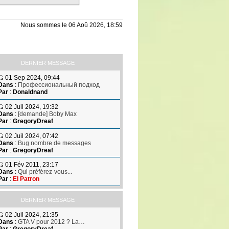
Nous sommes le 06 Aoû 2026, 18:59
DERNIER MESSAGE
01 Sep 2024, 09:44
Dans
:
Профессиональный подход
Par
:
Donaldnand
02 Juil 2024, 19:32
Dans
:
[demande] Boby Max
Par
:
GregoryDreaf
02 Juil 2024, 07:42
Dans
:
Bug nombre de messages
Par
:
GregoryDreaf
01 Fév 2011, 23:17
Dans
:
Qui préférez-vous...
Par
:
El Patron
DERNIER MESSAGE
02 Juil 2024, 21:35
Dans
:
GTA V pour 2012 ? La…