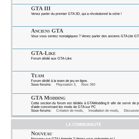
GTA III
Venez parler du premier GTA 3D, qui a révolutionné la série !
Anciens GTA
Vous vous sentez nostalgiques ? Venez parler des anciens GTA (de GTA I
GTA-Like
Forum dédié aux GTA-Like
Team
Forum dédié à la team de jeu en ligne.
Sous-forums:
Playstation 3
,
Xbox 360
GTA Modding
Cette section du forum est dédiée à GTAModding.fr afin de servir de p
d'aide concernant les mods de GTA sur PC
Sous-forums:
Création de mods
,
Installation de mods
,
Discussio
LA COMMUNAUTÉ
Nouveau
Nouveau sur GTA Légende ? Venez vous présenter ici !