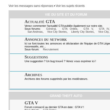
Voir les messages sans réponses
•
Voir les sujets récents
VIE DU SITE ET DU FORUM
Actualité GTA
Venez commenter l'actualité GTA publiée également sur notre site.
Sous-forums:
Général
,
GTA Online
,
GTA V
,
GTA IV
San Andreas
,
Vice City Stories
,
Liberty City Stories
,
Vice City
,
Annonces du network
Ici se font toutes les annonces et déclaration de l'équipe de GTA Lég
nouveautés, etc...
Sous-forum:
Recrutement
Suggestions
Une suggestion ? Un bug trouvé ? Venez vous exprimer ici !
Archives
Archives des forums supprimés par les modérateurs.
GRAND THEFT AUTO
GTA V
Forum consacré au dernier GTA en date : GTA V !