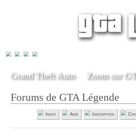
Grand Theft Auto
Zoom sur G
Forums de GTA Légende
Index
Aide
Inscription
Con