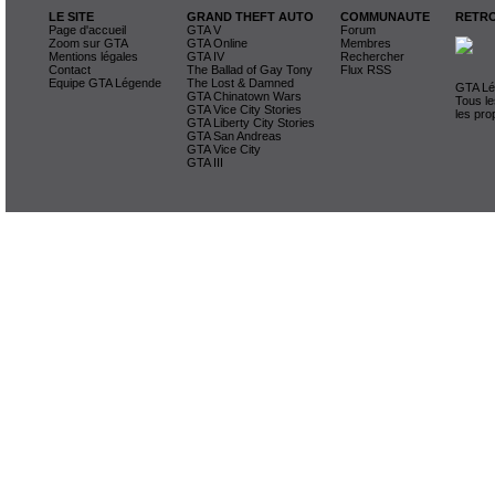
LE SITE
GRAND THEFT AUTO
COMMUNAUTE
RETRO
Page d'accueil
GTA V
Forum
Zoom sur GTA
GTA Online
Membres
Mentions légales
GTA IV
Rechercher
Contact
The Ballad of Gay Tony
Flux RSS
Equipe GTA Légende
The Lost & Damned
GTA Lég
GTA Chinatown Wars
Tous le
GTA Vice City Stories
les pro
GTA Liberty City Stories
GTA San Andreas
GTA Vice City
GTA III