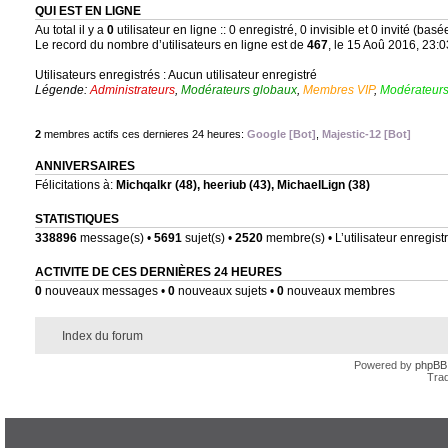
QUI EST EN LIGNE
Au total il y a
0
utilisateur en ligne :: 0 enregistré, 0 invisible et 0 invité (bas
Le record du nombre d’utilisateurs en ligne est de
467
, le 15 Aoû 2016, 23:0
Utilisateurs enregistrés : Aucun utilisateur enregistré
Légende:
Administrateurs
,
Modérateurs globaux
,
Membres VIP
,
Modérateurs
2
membres actifs ces dernieres 24 heures:
Google [Bot]
,
Majestic-12 [Bot]
ANNIVERSAIRES
Félicitations à:
Michqalkr
(48),
heeriub
(43),
MichaelLign
(38)
STATISTIQUES
338896
message(s) •
5691
sujet(s) •
2520
membre(s) • L’utilisateur enregistr
ACTIVITE DE CES DERNIÈRES 24 HEURES
0
nouveaux messages •
0
nouveaux sujets •
0
nouveaux membres
Index du forum
Powered by
phpBB
Trad