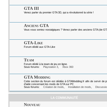
GTA III
Venez parler du premier GTA 3D, qui a révolutionné la série !
Anciens GTA
Vous vous sentez nostalgiques ? Venez parler des anciens GTA (de GTA I
GTA-Like
Forum dédié aux GTA-Like
Team
Forum dédié à la team de jeu en ligne.
Sous-forums:
Playstation 3
,
Xbox 360
GTA Modding
Cette section du forum est dédiée à GTAModding.fr afin de servir de p
d'aide concernant les mods de GTA sur PC
Sous-forums:
Création de mods
,
Installation de mods
,
Discussio
LA COMMUNAUTÉ
Nouveau