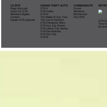
LE SITE
GRAND THEFT AUTO
COMMUNAUTE
RETRO
Page d'accueil
GTA V
Forum
Zoom sur GTA
GTA Online
Membres
Mentions légales
GTA IV
Rechercher
Contact
The Ballad of Gay Tony
Flux RSS
Equipe GTA Légende
The Lost & Damned
GTA Lég
GTA Chinatown Wars
Tous le
GTA Vice City Stories
les pro
GTA Liberty City Stories
GTA San Andreas
GTA Vice City
GTA III