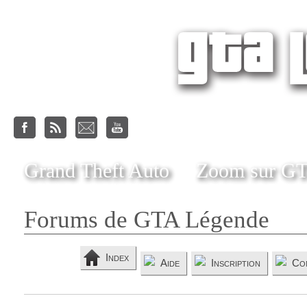
Grand Theft Auto
Zoom sur G
Forums de GTA Légende
Index
Aide
Inscription
Co