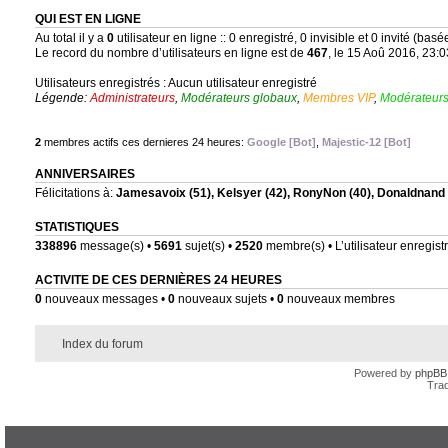
QUI EST EN LIGNE
Au total il y a
0
utilisateur en ligne :: 0 enregistré, 0 invisible et 0 invité (bas
Le record du nombre d’utilisateurs en ligne est de
467
, le 15 Aoû 2016, 23:0
Utilisateurs enregistrés : Aucun utilisateur enregistré
Légende:
Administrateurs
,
Modérateurs globaux
,
Membres VIP
,
Modérateurs
2
membres actifs ces dernieres 24 heures:
Google [Bot]
,
Majestic-12 [Bot]
ANNIVERSAIRES
Félicitations à:
Jamesavoix
(51),
Kelsyer
(42),
RonyNon
(40),
Donaldnand
STATISTIQUES
338896
message(s) •
5691
sujet(s) •
2520
membre(s) • L’utilisateur enregistr
ACTIVITE DE CES DERNIÈRES 24 HEURES
0
nouveaux messages •
0
nouveaux sujets •
0
nouveaux membres
Index du forum
Powered by
phpBB
Trad