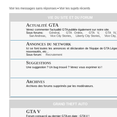
Voir les messages sans réponses
•
Voir les sujets récents
VIE DU SITE ET DU FORUM
Actualité GTA
Venez commenter l'actualité GTA publiée également sur notre site.
Sous-forums:
Général
,
GTA Online
,
GTA V
,
GTA IV
San Andreas
,
Vice City Stories
,
Liberty City Stories
,
Vice City
,
Annonces du network
Ici se font toutes les annonces et déclaration de l'équipe de GTA Lég
nouveautés, etc...
Sous-forum:
Recrutement
Suggestions
Une suggestion ? Un bug trouvé ? Venez vous exprimer ici !
Archives
Archives des forums supprimés par les modérateurs.
GRAND THEFT AUTO
GTA V
Forum consacré au dernier GTA en date : GTA V !