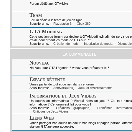
Forum dédié aux GTA-Like
Team
Forum dédié à la team de jeu en ligne.
Sous-forums:
Playstation 3
,
Xbox 360
GTA Modding
Cette section du forum est dédiée à GTAModding.fr afin de servir de p
d'aide concernant les mods de GTA sur PC
Sous-forums:
Création de mods
,
Installation de mods
,
Discussio
LA COMMUNAUTÉ
Nouveau
Nouveau sur GTA Légende ? Venez vous présenter ici !
Espace détente
Venez parler de tout et de rien dans ce forum !
Sous-forums:
Anniversaires
,
Jeux et divertissements
Informatique et Jeux Vidéos
Un soucis en informatique ? Bloqué dans un jeux ? Ou tout simpl
informatique ? Ce forum est fait pour vous !
Sous-forums:
Créations graphiques
,
Problèmes informatiq
Critiques de Jeux Vidéos
Liens Web
Venez partager vos coups de coeur, vos blogs et pages persos. Attenti
site sur GTA ne sera acceptée.