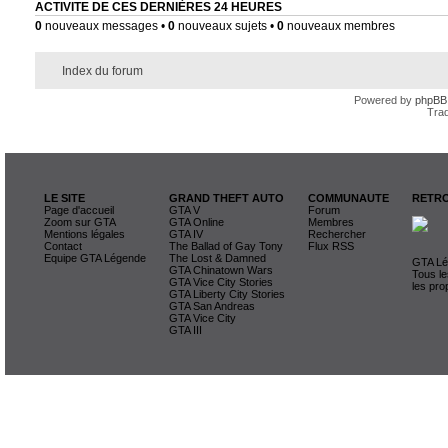
ACTIVITE DE CES DERNIÈRES 24 HEURES
0
nouveaux messages •
0
nouveaux sujets •
0
nouveaux membres
Index du forum
Powered by
phpBB
Trad
LE SITE
GRAND THEFT AUTO
COMMUNAUTE
RETRO
Page d'accueil
GTA V
Forum
Zoom sur GTA
GTA Online
Membres
Mentions légales
GTA IV
Rechercher
Contact
The Ballad of Gay Tony
Flux RSS
Equipe GTA Légende
The Lost & Damned
GTA Lég
GTA Chinatown Wars
Tous le
GTA Vice City Stories
les pro
GTA Liberty City Stories
GTA San Andreas
GTA Vice City
GTA III