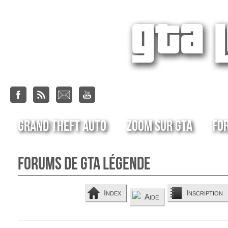
Grand Theft Auto
Zoom sur GTA
Fo
Forums de GTA Légende
Index
Inscription
Aide