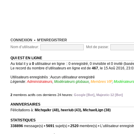
CONNEXION
•
M’ENREGISTRER
Nom d’utilisateur:
Mot de passe:
QUI EST EN LIGNE
Au total il y a
0
utilisateur en ligne :: 0 enregistré, 0 invisible et 0 invité (bas
Le record du nombre d’utilisateurs en ligne est de
467
, le 15 Aoû 2016, 23:0
Utilisateurs enregistrés : Aucun utilisateur enregistré
Légende:
Administrateurs
,
Modérateurs globaux
,
Membres VIP
,
Modérateurs
2
membres actifs ces dernieres 24 heures:
Google [Bot]
,
Majestic-12 [Bot]
ANNIVERSAIRES
Félicitations à:
Michqalkr
(48),
heeriub
(43),
MichaelLign
(38)
STATISTIQUES
338896
message(s) •
5691
sujet(s) •
2520
membre(s) • L’utilisateur enregistr