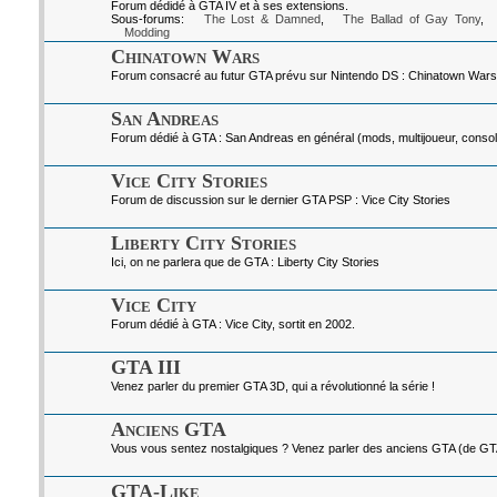
Forum dédidé à GTA IV et à ses extensions.
Sous-forums:
The Lost & Damned
,
The Ballad of Gay Tony
,
Modding
Chinatown Wars
Forum consacré au futur GTA prévu sur Nintendo DS : Chinatown Wars
San Andreas
Forum dédié à GTA : San Andreas en général (mods, multijoueur, console
Vice City Stories
Forum de discussion sur le dernier GTA PSP : Vice City Stories
Liberty City Stories
Ici, on ne parlera que de GTA : Liberty City Stories
Vice City
Forum dédié à GTA : Vice City, sortit en 2002.
GTA III
Venez parler du premier GTA 3D, qui a révolutionné la série !
Anciens GTA
Vous vous sentez nostalgiques ? Venez parler des anciens GTA (de GTA I
GTA-Like