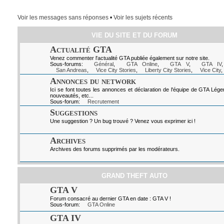
Voir les messages sans réponses
•
Voir les sujets récents
VIE DU SITE ET DU FORUM
Actualité GTA
Venez commenter l'actualité GTA publiée également sur notre site.
Sous-forums:
Général
,
GTA Online
,
GTA V
,
GTA IV
San Andreas
,
Vice City Stories
,
Liberty City Stories
,
Vice City
,
Annonces du network
Ici se font toutes les annonces et déclaration de l'équipe de GTA Lég
nouveautés, etc...
Sous-forum:
Recrutement
Suggestions
Une suggestion ? Un bug trouvé ? Venez vous exprimer ici !
Archives
Archives des forums supprimés par les modérateurs.
GRAND THEFT AUTO
GTA V
Forum consacré au dernier GTA en date : GTA V !
Sous-forum:
GTA Online
GTA IV