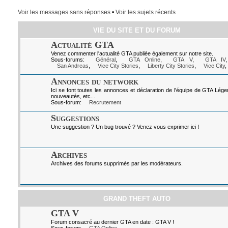
Voir les messages sans réponses
•
Voir les sujets récents
VIE DU SITE ET DU FORUM
Actualité GTA
Venez commenter l'actualité GTA publiée également sur notre site.
Sous-forums:
Général
,
GTA Online
,
GTA V
,
GTA IV
San Andreas
,
Vice City Stories
,
Liberty City Stories
,
Vice City
,
Annonces du network
Ici se font toutes les annonces et déclaration de l'équipe de GTA Lég
nouveautés, etc...
Sous-forum:
Recrutement
Suggestions
Une suggestion ? Un bug trouvé ? Venez vous exprimer ici !
Archives
Archives des forums supprimés par les modérateurs.
GRAND THEFT AUTO
GTA V
Forum consacré au dernier GTA en date : GTA V !