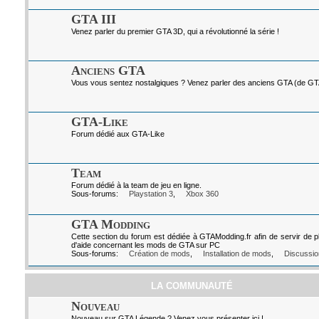
GTA III
Venez parler du premier GTA 3D, qui a révolutionné la série !
Anciens GTA
Vous vous sentez nostalgiques ? Venez parler des anciens GTA (de GTA I
GTA-Like
Forum dédié aux GTA-Like
Team
Forum dédié à la team de jeu en ligne.
Sous-forums:
Playstation 3
,
Xbox 360
GTA Modding
Cette section du forum est dédiée à GTAModding.fr afin de servir de p
d'aide concernant les mods de GTA sur PC
Sous-forums:
Création de mods
,
Installation de mods
,
Discussio
LA COMMUNAUTÉ
Nouveau
Nouveau sur GTA Légende ? Venez vous présenter ici !