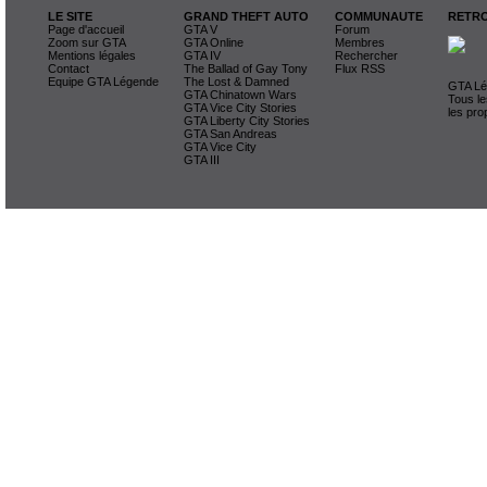
LE SITE
GRAND THEFT AUTO
COMMUNAUTE
RETRO
Page d'accueil
GTA V
Forum
Zoom sur GTA
GTA Online
Membres
Mentions légales
GTA IV
Rechercher
Contact
The Ballad of Gay Tony
Flux RSS
Equipe GTA Légende
The Lost & Damned
GTA Lég
GTA Chinatown Wars
Tous le
GTA Vice City Stories
les pro
GTA Liberty City Stories
GTA San Andreas
GTA Vice City
GTA III