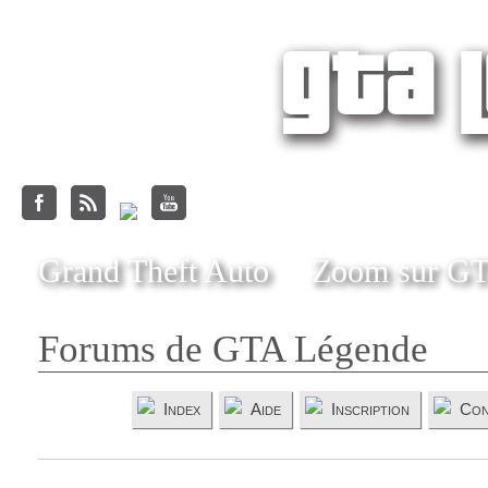
Grand Theft Auto
Zoom sur G
Forums de GTA Légende
Index
Aide
Inscription
Con