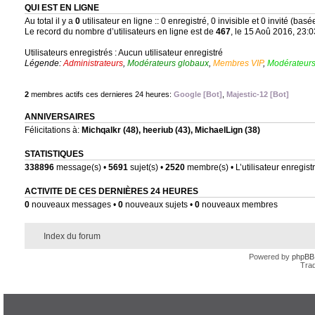
QUI EST EN LIGNE
Au total il y a
0
utilisateur en ligne :: 0 enregistré, 0 invisible et 0 invité (bas
Le record du nombre d’utilisateurs en ligne est de
467
, le 15 Aoû 2016, 23:0
Utilisateurs enregistrés : Aucun utilisateur enregistré
Légende:
Administrateurs
,
Modérateurs globaux
,
Membres VIP
,
Modérateurs
2
membres actifs ces dernieres 24 heures:
Google [Bot]
,
Majestic-12 [Bot]
ANNIVERSAIRES
Félicitations à:
Michqalkr
(48),
heeriub
(43),
MichaelLign
(38)
STATISTIQUES
338896
message(s) •
5691
sujet(s) •
2520
membre(s) • L’utilisateur enregistr
ACTIVITE DE CES DERNIÈRES 24 HEURES
0
nouveaux messages •
0
nouveaux sujets •
0
nouveaux membres
Index du forum
Powered by
phpBB
Trad