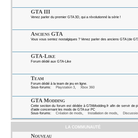
GTA III
Venez parler du premier GTA 3D, qui a révolutionné la série !
Anciens GTA
Vous vous sentez nostalgiques ? Venez parler des anciens GTA (de GTA I
GTA-Like
Forum dédié aux GTA-Like
Team
Forum dédié à la team de jeu en ligne.
Sous-forums:
Playstation 3
,
Xbox 360
GTA Modding
Cette section du forum est dédiée à GTAModding.fr afin de servir de p
d'aide concernant les mods de GTA sur PC
Sous-forums:
Création de mods
,
Installation de mods
,
Discussio
LA COMMUNAUTÉ
Nouveau