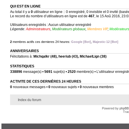
QUI EST EN LIGNE
Au total il y a
0
utilisateur en ligne :: 0 enregistré, 0 invisible et 0 invité (bas
Le record du nombre d’utilisateurs en ligne est de
467
, le 15 Aoû 2016, 23:0
Utilisateurs enregistrés : Aucun utilisateur enregistré
Légende:
Administrateurs
,
Modérateurs globaux
,
Membres VIP
,
Modérateurs
2
membres actifs ces dernieres 24 heures:
Google [Bot]
,
Majestic-12 [Bot]
ANNIVERSAIRES
Félicitations à:
Michqalkr
(48),
heeriub
(43),
MichaelLign
(38)
STATISTIQUES
338896
message(s) •
5691
sujet(s) •
2520
membre(s) • L’utilisateur enregistr
ACTIVITE DE CES DERNIÈRES 24 HEURES
0
nouveaux messages •
0
nouveaux sujets •
0
nouveaux membres
Index du forum
Powered by
phpBB
Trad