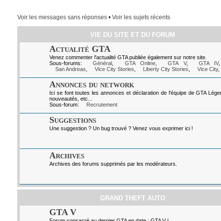
Voir les messages sans réponses
•
Voir les sujets récents
VIE DU SITE ET DU FORUM
Actualité GTA
Venez commenter l'actualité GTA publiée également sur notre site.
Sous-forums:
Général
,
GTA Online
,
GTA V
,
GTA IV
San Andreas
,
Vice City Stories
,
Liberty City Stories
,
Vice City
,
Annonces du network
Ici se font toutes les annonces et déclaration de l'équipe de GTA Lég
nouveautés, etc...
Sous-forum:
Recrutement
Suggestions
Une suggestion ? Un bug trouvé ? Venez vous exprimer ici !
Archives
Archives des forums supprimés par les modérateurs.
GRAND THEFT AUTO
GTA V
Forum consacré au dernier GTA en date : GTA V !