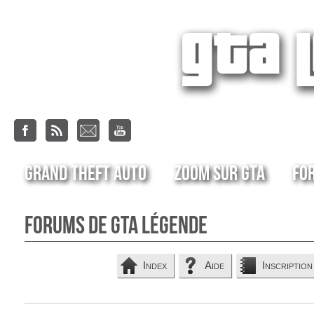
Grand Theft Auto
Zoom sur GTA
Fo
Forums de GTA Légende
Index
Aide
Inscription