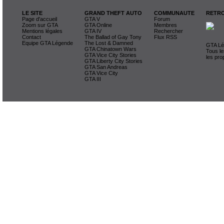
LE SITE
GRAND THEFT AUTO
COMMUNAUTE
RETRO
Page d'accueil
GTA V
Forum
Zoom sur GTA
GTA Online
Membres
Mentions légales
GTA IV
Rechercher
Contact
The Ballad of Gay Tony
Flux RSS
Equipe GTA Légende
The Lost & Damned
GTA Lég
GTA Chinatown Wars
Tous le
GTA Vice City Stories
les pro
GTA Liberty City Stories
GTA San Andreas
GTA Vice City
GTA III