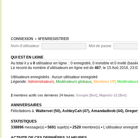
CONNEXION
•
M’ENREGISTRER
Nom d’utilisateur:
Mot de passe:
QUI EST EN LIGNE
Au total il y a
0
utilisateur en ligne :: 0 enregistré, 0 invisible et 0 invité (bas
Le record du nombre d’utilisateurs en ligne est de
467
, le 15 Aoû 2016, 23:0
Utilisateurs enregistrés : Aucun utilisateur enregistré
Légende:
Administrateurs
,
Modérateurs globaux
,
Membres VIP
,
Modérateurs
2
membres actifs ces dernieres 24 heures:
Google [Bot]
,
Majestic-12 [Bot]
ANNIVERSAIRES
Félicitations à:
Waltervet
(50),
AshleyCah
(47),
Amandadivob
(44),
Gregor
STATISTIQUES
338896
message(s) •
5691
sujet(s) •
2520
membre(s) • L’utilisateur enregistr
ACTIVITE DE CES DERNIÈRES 24 HEURES