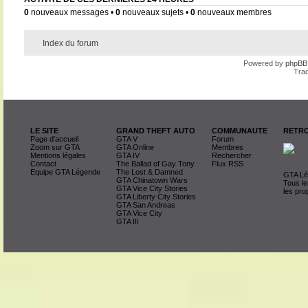
0
nouveaux messages •
0
nouveaux sujets •
0
nouveaux membres
Index du forum
Powered by
phpBB
Trad
LE SITE
GRAND THEFT AUTO
COMMUNAUTE
RETRO
Page d'accueil
GTA V
Forum
Zoom sur GTA
GTA Online
Membres
Mentions légales
GTA IV
Rechercher
Contact
The Ballad of Gay Tony
Flux RSS
Equipe GTA Légende
The Lost & Damned
GTA Lég
GTA Chinatown Wars
Tous le
GTA Vice City Stories
les pro
GTA Liberty City Stories
GTA San Andreas
GTA Vice City
GTA III