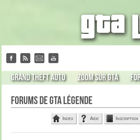
Grand Theft Auto
Zoom sur GTA
Fo
Forums de GTA Légende
Index
Aide
Inscription