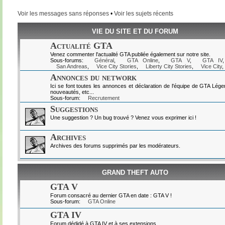
Voir les messages sans réponses
•
Voir les sujets récents
VIE DU SITE ET DU FORUM
Actualité GTA
Venez commenter l'actualité GTA publiée également sur notre site.
Sous-forums:
Général
,
GTA Online
,
GTA V
,
GTA IV
San Andreas
,
Vice City Stories
,
Liberty City Stories
,
Vice City
,
Annonces du network
Ici se font toutes les annonces et déclaration de l'équipe de GTA Lég
nouveautés, etc...
Sous-forum:
Recrutement
Suggestions
Une suggestion ? Un bug trouvé ? Venez vous exprimer ici !
Archives
Archives des forums supprimés par les modérateurs.
GRAND THEFT AUTO
GTA V
Forum consacré au dernier GTA en date : GTA V !
Sous-forum:
GTA Online
GTA IV
Forum dédidé à GTA IV et à ses extensions.