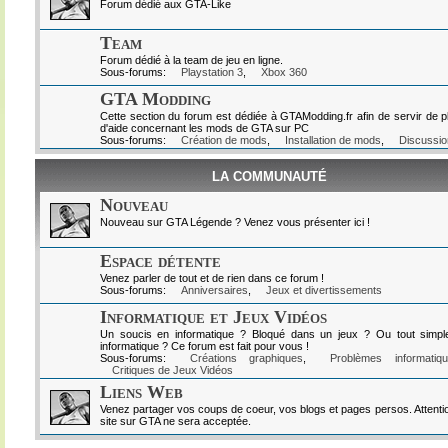
Forum dédié aux GTA-Like
Team
Forum dédié à la team de jeu en ligne.
Sous-forums:
Playstation 3
,
Xbox 360
GTA Modding
Cette section du forum est dédiée à GTAModding.fr afin de servir de p
d'aide concernant les mods de GTA sur PC
Sous-forums:
Création de mods
,
Installation de mods
,
Discussio
LA COMMUNAUTÉ
Nouveau
Nouveau sur GTA Légende ? Venez vous présenter ici !
Espace détente
Venez parler de tout et de rien dans ce forum !
Sous-forums:
Anniversaires
,
Jeux et divertissements
Informatique et Jeux Vidéos
Un soucis en informatique ? Bloqué dans un jeux ? Ou tout simpl
informatique ? Ce forum est fait pour vous !
Sous-forums:
Créations graphiques
,
Problèmes informatiq
Critiques de Jeux Vidéos
Liens Web
Venez partager vos coups de coeur, vos blogs et pages persos. Attenti
site sur GTA ne sera acceptée.