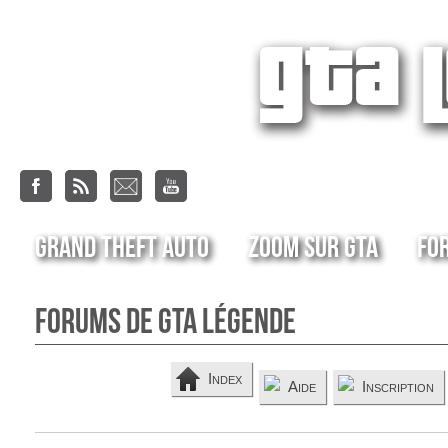
Grand Theft Auto
Zoom sur GTA
Fo
Forums de GTA Légende
Index
Aide
Inscription