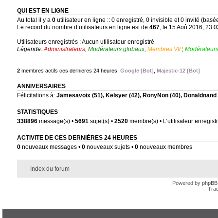
QUI EST EN LIGNE
Au total il y a
0
utilisateur en ligne :: 0 enregistré, 0 invisible et 0 invité (bas
Le record du nombre d’utilisateurs en ligne est de
467
, le 15 Aoû 2016, 23:0
Utilisateurs enregistrés : Aucun utilisateur enregistré
Légende:
Administrateurs
,
Modérateurs globaux
,
Membres VIP
,
Modérateurs
2
membres actifs ces dernieres 24 heures:
Google [Bot]
,
Majestic-12 [Bot]
ANNIVERSAIRES
Félicitations à:
Jamesavoix
(51),
Kelsyer
(42),
RonyNon
(40),
Donaldnand
STATISTIQUES
338896
message(s) •
5691
sujet(s) •
2520
membre(s) • L’utilisateur enregistr
ACTIVITE DE CES DERNIÈRES 24 HEURES
0
nouveaux messages •
0
nouveaux sujets •
0
nouveaux membres
Index du forum
Powered by
phpBB
Trad