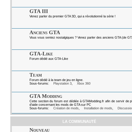
GTA III
Venez parler du premier GTA 3D, qui a révolutionné la série !
Anciens GTA
Vous vous sentez nostalgiques ? Venez parler des anciens GTA (de GTA I
GTA-Like
Forum dédié aux GTA-Like
Team
Forum dédié à la team de jeu en ligne.
Sous-forums:
Playstation 3
,
Xbox 360
GTA Modding
Cette section du forum est dédiée à GTAModding.fr afin de servir de p
d'aide concernant les mods de GTA sur PC
Sous-forums:
Création de mods
,
Installation de mods
,
Discussio
LA COMMUNAUTÉ
Nouveau