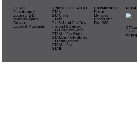
LE SITE
GRAND THEFT AUTO
COMMUNAUTE
RETRO
Page d'accueil
GTA V
Forum
Zoom sur GTA
GTA Online
Membres
Mentions légales
GTA IV
Rechercher
Contact
The Ballad of Gay Tony
Flux RSS
Equipe GTA Légende
The Lost & Damned
GTA Lég
GTA Chinatown Wars
Tous le
GTA Vice City Stories
les pro
GTA Liberty City Stories
GTA San Andreas
GTA Vice City
GTA III