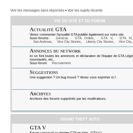
Voir les messages sans réponses
•
Voir les sujets récents
VIE DU SITE ET DU FORUM
Actualité GTA
Venez commenter l'actualité GTA publiée également sur notre site.
Sous-forums:
Général
,
GTA Online
,
GTA V
,
GTA IV
San Andreas
,
Vice City Stories
,
Liberty City Stories
,
Vice City
,
Annonces du network
Ici se font toutes les annonces et déclaration de l'équipe de GTA Lég
nouveautés, etc...
Sous-forum:
Recrutement
Suggestions
Une suggestion ? Un bug trouvé ? Venez vous exprimer ici !
Archives
Archives des forums supprimés par les modérateurs.
GRAND THEFT AUTO
GTA V
Forum consacré au dernier GTA en date : GTA V !