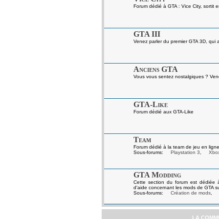
Forum dédié à GTA : Vice City, sortit 
GTA III
Venez parler du premier GTA 3D, qui a 
Anciens GTA
Vous vous sentez nostalgiques ? Venez
GTA-Like
Forum dédié aux GTA-Like
Team
Forum dédié à la team de jeu en ligne
Sous-forums:
Playstation 3
,
Xbo
GTA Modding
Cette section du forum est dédiée 
d'aide concernant les mods de GTA s
Sous-forums:
Création de mods
,
LA COMM