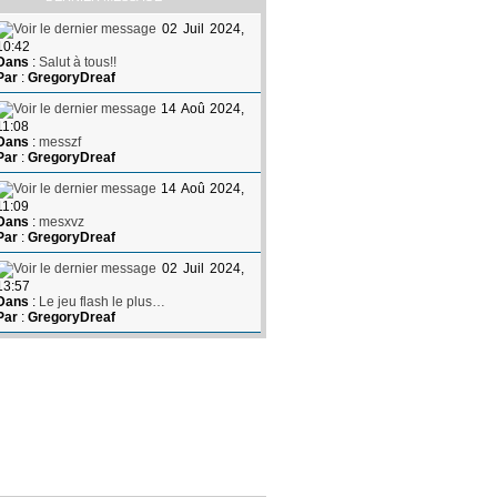
02 Juil 2024,
10:42
Dans
:
Salut à tous!!
Par
:
GregoryDreaf
14 Aoû 2024,
11:08
Dans
:
messzf
Par
:
GregoryDreaf
14 Aoû 2024,
11:09
Dans
:
mesxvz
Par
:
GregoryDreaf
02 Juil 2024,
13:57
Dans
:
Le jeu flash le plus…
Par
:
GregoryDreaf