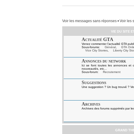
Voir les messages sans réponses
•
Voir les 
VIE DU SITE 
Actualité GTA
Venez commenter l'actualité GTA publi
Sous-forums:
Général
,
GTA Onli
Vice City Stories
,
Liberty City Sto
Annonces du network
Ici se font toutes les annonces et 
nouveautés, etc...
Sous-forum:
Recrutement
Suggestions
Une suggestion ? Un bug trouvé ? Ven
Archives
Archives des forums supprimés par le
GRAND TH