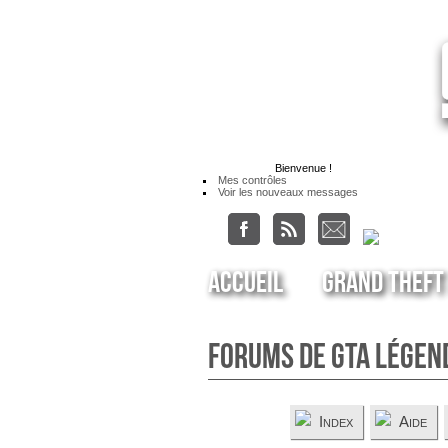
Bienvenue
!
Mes contrôles
Voir les nouveaux messages
Accueil
Grand Theft
Forums de GTA Légen
Index
Aide