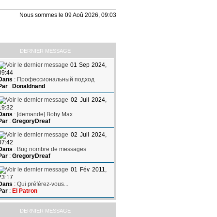
Nous sommes le 09 Aoû 2026, 09:03
DERNIER MESSAGE
01 Sep 2024,
09:44
Dans
:
Профессиональный подход
Par
:
Donaldnand
02 Juil 2024,
19:32
Dans
:
[demande] Boby Max
Par
:
GregoryDreaf
02 Juil 2024,
07:42
Dans
:
Bug nombre de messages
Par
:
GregoryDreaf
01 Fév 2011,
23:17
Dans
:
Qui préférez-vous...
Par
:
El Patron
DERNIER MESSAGE