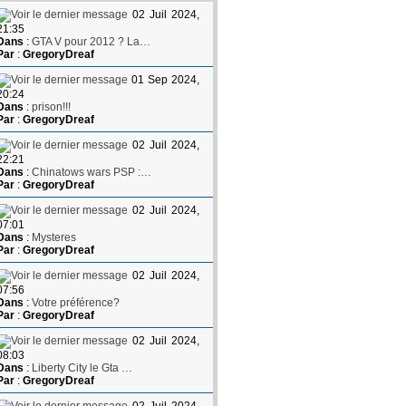
02 Juil 2024,
21:35
Dans
:
GTA V pour 2012 ? La…
Par
:
GregoryDreaf
01 Sep 2024,
20:24
Dans
:
prison!!!
Par
:
GregoryDreaf
02 Juil 2024,
22:21
Dans
:
Chinatows wars PSP :…
Par
:
GregoryDreaf
02 Juil 2024,
07:01
Dans
:
Mysteres
Par
:
GregoryDreaf
02 Juil 2024,
07:56
Dans
:
Votre préférence?
Par
:
GregoryDreaf
02 Juil 2024,
08:03
Dans
:
Liberty City le Gta …
Par
:
GregoryDreaf