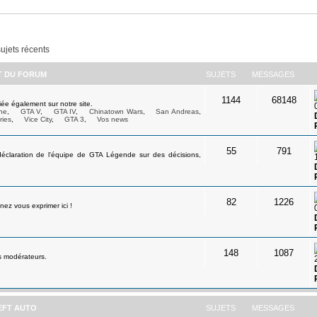
sujets récents
ET DU FORUM
SUJETS
MESSAGES
1144
68148
ée également sur notre site.
ne
,
GTA V
,
GTA IV
,
Chinatown Wars
,
San Andreas
,
ries
,
Vice City
,
GTA 3
,
Vos news
55
791
déclaration de l'équipe de GTA Légende sur des décisions,
82
1226
ez vous exprimer ici !
148
1087
s modérateurs.
EFT AUTO
SUJETS
MESSAGES