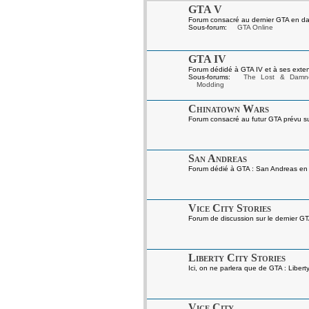
GTA V
Forum consacré au dernier GTA en da
Sous-forum:
GTA Online
GTA IV
Forum dédidé à GTA IV et à ses exten
Sous-forums:
The Lost & Damn
Modding
Chinatown Wars
Forum consacré au futur GTA prévu s
San Andreas
Forum dédié à GTA : San Andreas en gé
Vice City Stories
Forum de discussion sur le dernier GT
Liberty City Stories
Ici, on ne parlera que de GTA : Liberty
Vice City