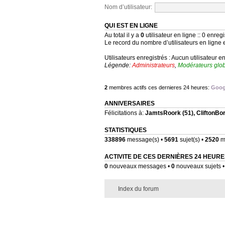
Nom d’utilisateur:
QUI EST EN LIGNE
Au total il y a
0
utilisateur en ligne :: 0 enregi
Le record du nombre d’utilisateurs en ligne 
Utilisateurs enregistrés : Aucun utilisateur e
Légende:
Administrateurs
,
Modérateurs glo
2
membres actifs ces dernieres 24 heures:
Goog
ANNIVERSAIRES
Félicitations à:
JamtsRoork
(51),
CliftonBo
STATISTIQUES
338896
message(s) •
5691
sujet(s) •
2520
me
ACTIVITE DE CES DERNIÈRES 24 HEURE
0
nouveaux messages •
0
nouveaux sujets 
Index du forum