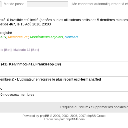
Mot de passe:
|
Me connecter automatiquement à c
stré, 0 invisible et 0 invité (basées sur les utilisateurs actifs des 5 dernières minutes
est de
467
, le 15 Aoû 2016, 23:03
nregistré
baux
,
Membres VIP
,
Modérateurs adjoints
,
Newsers
le [Bot]
,
Majestic-12 [Bot]
r
(41),
Kelvinmog
(41),
Frankiesop
(39)
mbre(s) • L’utilisateur enregistré le plus récent est
Hermanaffed
S
•
0
nouveaux membres
L’équipe du forum
•
Supprimer les cookies 
Powered by
phpBB
© 2000, 2002, 2005, 2007 phpBB Group
Traduction par:
phpBB-fr.com