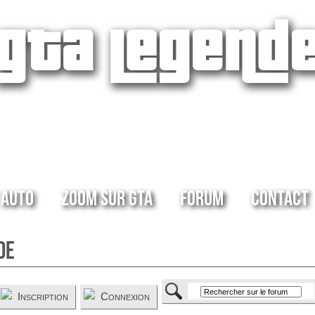
 Auto
Zoom sur GTA
Forum
Contact
de
Inscription
Connexion