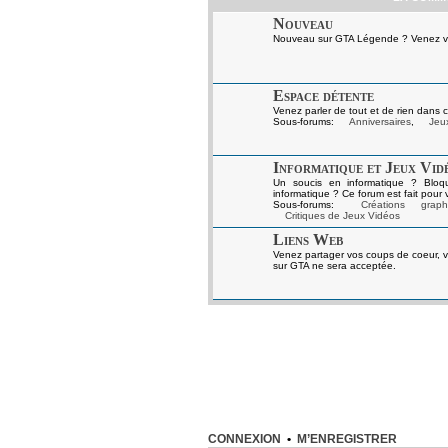
Nouveau
Nouveau sur GTA Légende ? Venez vou
Espace détente
Venez parler de tout et de rien dans c
Sous-forums:
Anniversaires
,
Jeux
Informatique et Jeux Vid
Un soucis en informatique ? Bloq
informatique ? Ce forum est fait pour 
Sous-forums:
Créations graph
Critiques de Jeux Vidéos
Liens Web
Venez partager vos coups de coeur, v
sur GTA ne sera acceptée.
CONNEXION
•
M’ENREGISTRER