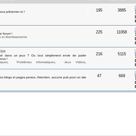
195
3885
s présenter ici !
225
11058
e forum !
 et divertissements
éos
216
5115
ué dans un jeux ? Ou tout simplement envie de parler
vous !
iques
,
Problèmes informatiques
,
Jeux Vidéos
,
47
669
os blogs et pages persos. Attention, aucune pub pour un site