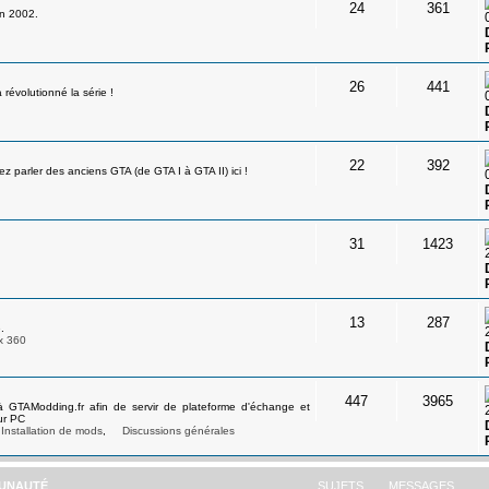
24
361
en 2002.
26
441
révolutionné la série !
22
392
 parler des anciens GTA (de GTA I à GTA II) ici !
31
1423
13
287
.
x 360
447
3965
à GTAModding.fr afin de servir de plateforme d'échange et
ur PC
Installation de mods
,
Discussions générales
UNAUTÉ
SUJETS
MESSAGES