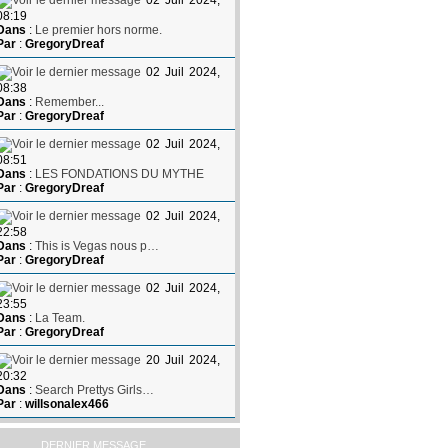
02 Juil 2024,
08:19
Dans
:
Le premier hors norme.
Par
:
GregoryDreaf
02 Juil 2024,
08:38
Dans
:
Remember...
Par
:
GregoryDreaf
02 Juil 2024,
08:51
Dans
:
LES FONDATIONS DU MYTHE
Par
:
GregoryDreaf
02 Juil 2024,
22:58
Dans
:
This is Vegas nous p…
Par
:
GregoryDreaf
02 Juil 2024,
23:55
Dans
:
La Team.
Par
:
GregoryDreaf
20 Juil 2024,
20:32
Dans
:
Search Prettys Girls…
Par
:
willsonalex466
DERNIER MESSAGE