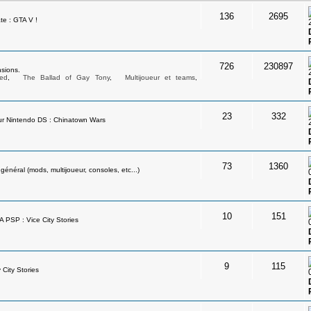
136
2695
te : GTA V !
726
230897
sions.
ed
,
The Ballad of Gay Tony
,
Multijoueur et teams
,
23
332
ur Nintendo DS : Chinatown Wars
73
1360
néral (mods, multijoueur, consoles, etc...)
10
151
A PSP : Vice City Stories
9
115
 City Stories