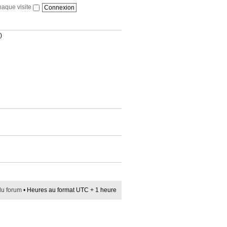
haque visite
)
du forum
• Heures au format UTC + 1 heure