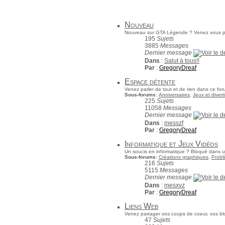
Nouveau
Nouveau sur GTA Légende ? Venez vous pré
195
Sujets
3885
Messages
Dernier message
Dans
:
Salut à tous!!
Par
:
GregoryDreaf
Espace détente
Venez parler de tout et de rien dans ce for
Sous-forums:
Anniversaires
,
Jeux et diver
225
Sujets
11058
Messages
Dernier message
Dans
:
messzf
Par
:
GregoryDreaf
Informatique et Jeux Vidéos
Un soucis en informatique ? Bloqué dans un
Sous-forums:
Créations graphiques
,
Probl
216
Sujets
5115
Messages
Dernier message
Dans
:
mesxvz
Par
:
GregoryDreaf
Liens Web
Venez partager vos coups de coeur, vos bl
47
Sujets