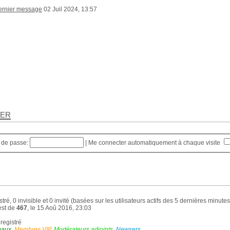
02 Juil 2024, 13:57
rer
 de passe:
|
Me connecter automatiquement à chaque visite
stré, 0 invisible et 0 invité (basées sur les utilisateurs actifs des 5 dernières minutes
est de
467
, le 15 Aoû 2016, 23:03
nregistré
baux
,
Membres VIP
,
Modérateurs adjoints
,
Newsers