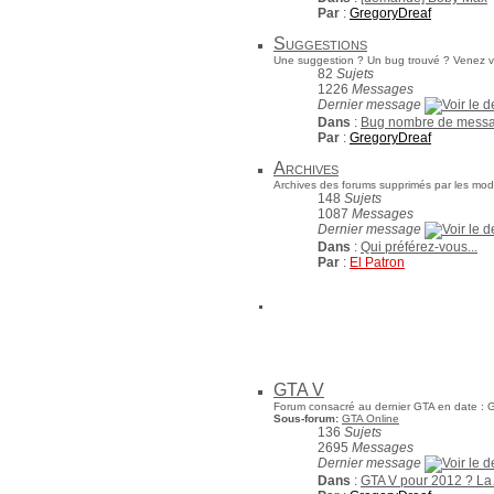
Par
:
GregoryDreaf
Suggestions
Une suggestion ? Un bug trouvé ? Venez vo
82
Sujets
1226
Messages
Dernier message
Dans
:
Bug nombre de mess
Par
:
GregoryDreaf
Archives
Archives des forums supprimés par les mod
148
Sujets
1087
Messages
Dernier message
Dans
:
Qui préférez-vous...
Par
:
El Patron
GTA V
Forum consacré au dernier GTA en date : G
Sous-forum:
GTA Online
136
Sujets
2695
Messages
Dernier message
Dans
:
GTA V pour 2012 ? L