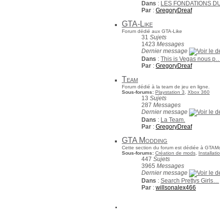
Dans
:
LES FONDATIONS D
Par
:
GregoryDreaf
GTA-Like
Forum dédié aux GTA-Like
31
Sujets
1423
Messages
Dernier message
Dans
:
This is Vegas nous p
Par
:
GregoryDreaf
Team
Forum dédié à la team de jeu en ligne.
Sous-forums:
Playstation 3
,
Xbox 360
13
Sujets
287
Messages
Dernier message
Dans
:
La Team.
Par
:
GregoryDreaf
GTA Modding
Cette section du forum est dédiée à GTAMo
Sous-forums:
Création de mods
,
Installat
447
Sujets
3965
Messages
Dernier message
Dans
:
Search Prettys Girls…
Par
:
willsonalex466