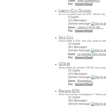
Dans
:
Votre préférence?
Par
:
GregoryDreaf
Liberty City Stories
Ici, on ne parlera que de GTA : Liberty City 
9
Sujets
115
Messages
Dernier message
Dans
:
Liberty City le Gta …
Par
:
GregoryDreaf
Vice City
Forum dédié à GTA : Vice City, sortit en 20
24
Sujets
361
Messages
Dernier message
Dans
:
Le premier hors norm
Par
:
GregoryDreaf
GTA III
Venez parler du premier GTA 3D, qui a révol
26
Sujets
441
Messages
Dernier message
Dans
:
Remember...
Par
:
GregoryDreaf
Anciens GTA
Vous vous sentez nostalgiques ? Venez parl
22
Sujets
392
Messages
Dernier message