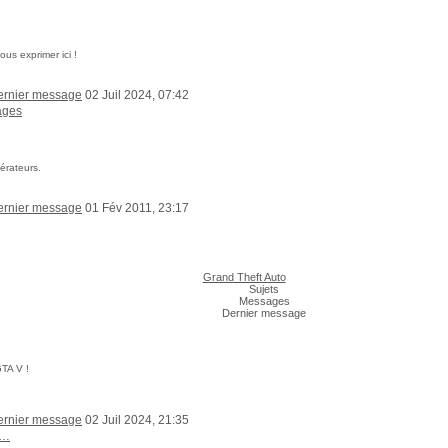
us exprimer ici !
02 Juil 2024, 07:42
ages
érateurs.
01 Fév 2011, 23:17
Grand Theft Auto
Sujets
Messages
Dernier message
TA V !
02 Juil 2024, 21:35
a…