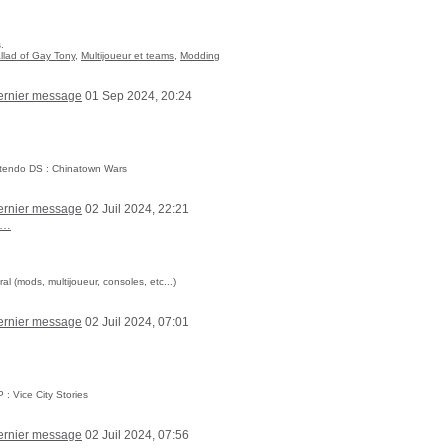
.
llad of Gay Tony
,
Multijoueur et teams
,
Modding
01 Sep 2024, 20:24
ntendo DS : Chinatown Wars
02 Juil 2024, 22:21
:…
 (mods, multijoueur, consoles, etc...)
02 Juil 2024, 07:01
: Vice City Stories
02 Juil 2024, 07:56