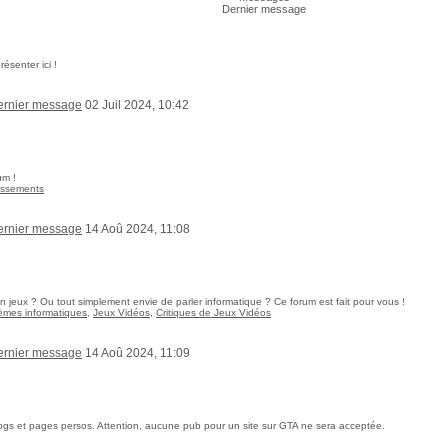
Dernier message
senter ici !
02 Juil 2024, 10:42
um !
tissements
14 Aoû 2024, 11:08
 jeux ? Ou tout simplement envie de parler informatique ? Ce forum est fait pour vous !
èmes informatiques
,
Jeux Vidéos
,
Critiques de Jeux Vidéos
14 Aoû 2024, 11:09
ogs et pages persos. Attention, aucune pub pour un site sur GTA ne sera acceptée.