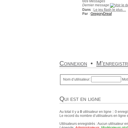
669
Messages
Dernier message
Dans
:
Le jeu flash le plus…
Par
:
GregoryDreaf
Connexion
•
M’enregist
Nom d’utilisateur:
Mot
Qui est en ligne
Au total il y a
0
utilisateur en ligne :: 0 enregi
Le record du nombre d’utilisateurs en ligne 
Utilisateurs enregistrés : Aucun utilisateur e
Légende:
Administrateurs
,
Modérateurs glo