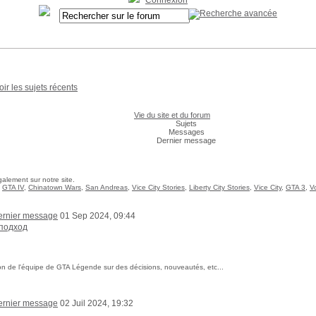
Connexion
oir les sujets récents
Vie du site et du forum
Sujets
Messages
Dernier message
alement sur notre site.
,
GTA IV
,
Chinatown Wars
,
San Andreas
,
Vice City Stories
,
Liberty City Stories
,
Vice City
,
GTA 3
,
V
01 Sep 2024, 09:44
подход
tion de l'équipe de GTA Légende sur des décisions, nouveautés, etc...
02 Juil 2024, 19:32