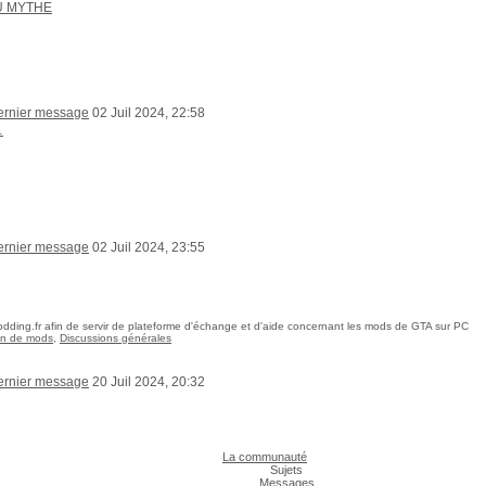
U MYTHE
02 Juil 2024, 22:58
…
02 Juil 2024, 23:55
dding.fr afin de servir de plateforme d'échange et d'aide concernant les mods de GTA sur PC
ion de mods
,
Discussions générales
20 Juil 2024, 20:32
La communauté
Sujets
Messages