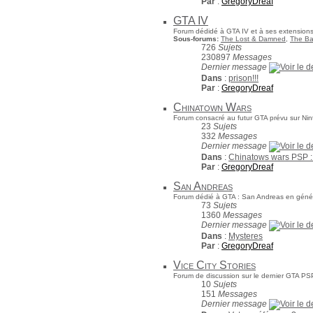
Par
:
GregoryDreaf
GTA IV
Forum dédidé à GTA IV et à ses extensions
Sous-forums:
The Lost & Damned
,
The Ba
726
Sujets
230897
Messages
Dernier message
Dans
:
prison!!!
Par
:
GregoryDreaf
Chinatown Wars
Forum consacré au futur GTA prévu sur Ni
23
Sujets
332
Messages
Dernier message
Dans
:
Chinatows wars PSP 
Par
:
GregoryDreaf
San Andreas
Forum dédié à GTA : San Andreas en général
73
Sujets
1360
Messages
Dernier message
Dans
:
Mysteres
Par
:
GregoryDreaf
Vice City Stories
Forum de discussion sur le dernier GTA PSP 
10
Sujets
151
Messages
Dernier message