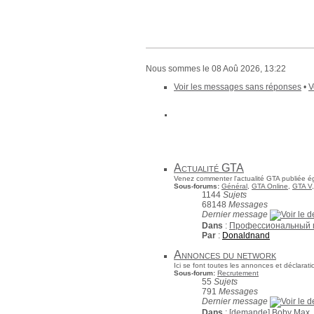
Nous sommes le 08 Aoû 2026, 13:22
Voir les messages sans réponses
•
V
Actualité GTA
Venez commenter l'actualité GTA publiée ég
Sous-forums:
Général
,
GTA Online
,
GTA V
1144
Sujets
68148
Messages
Dernier message
Dans
:
Профессиональный 
Par
:
Donaldnand
Annonces du network
Ici se font toutes les annonces et déclara
Sous-forum:
Recrutement
55
Sujets
791
Messages
Dernier message
Dans
:
[demande] Boby Max