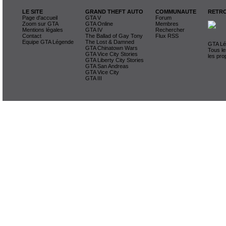
LE SITE
GRAND THEFT AUTO
COMMUNAUTE
RETRO
Page d'accueil
GTA V
Forum
Zoom sur GTA
GTA Online
Membres
Mentions légales
GTA IV
Rechercher
Contact
The Ballad of Gay Tony
Flux RSS
Equipe GTA Légende
The Lost & Damned
GTA Lég
GTA Chinatown Wars
Tous le
GTA Vice City Stories
les pro
GTA Liberty City Stories
GTA San Andreas
GTA Vice City
GTA III