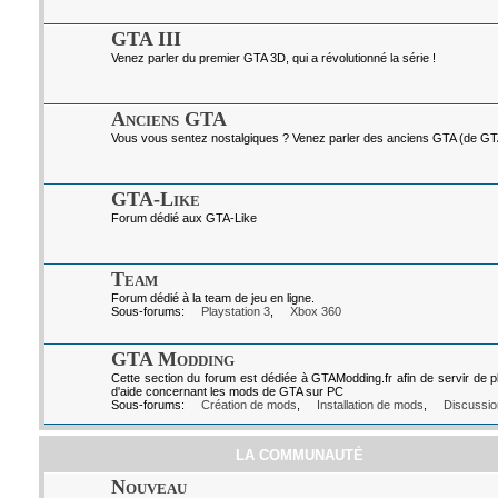
GTA III
Venez parler du premier GTA 3D, qui a révolutionné la série !
Anciens GTA
Vous vous sentez nostalgiques ? Venez parler des anciens GTA (de GTA I
GTA-Like
Forum dédié aux GTA-Like
Team
Forum dédié à la team de jeu en ligne.
Sous-forums:
Playstation 3
,
Xbox 360
GTA Modding
Cette section du forum est dédiée à GTAModding.fr afin de servir de p
d'aide concernant les mods de GTA sur PC
Sous-forums:
Création de mods
,
Installation de mods
,
Discussio
LA COMMUNAUTÉ
Nouveau