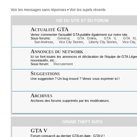
Voir les messages sans réponses
•
Voir les sujets récents
VIE DU SITE ET DU FORUM
Actualité GTA
Venez commenter l'actualité GTA publiée également sur notre site.
Sous-forums:
Général
,
GTA Online
,
GTA V
,
GTA IV
San Andreas
,
Vice City Stories
,
Liberty City Stories
,
Vice City
,
Annonces du network
Ici se font toutes les annonces et déclaration de l'équipe de GTA Lég
nouveautés, etc...
Sous-forum:
Recrutement
Suggestions
Une suggestion ? Un bug trouvé ? Venez vous exprimer ici !
Archives
Archives des forums supprimés par les modérateurs.
GRAND THEFT AUTO
GTA V
Forum consacré au dernier GTA en date : GTA V !