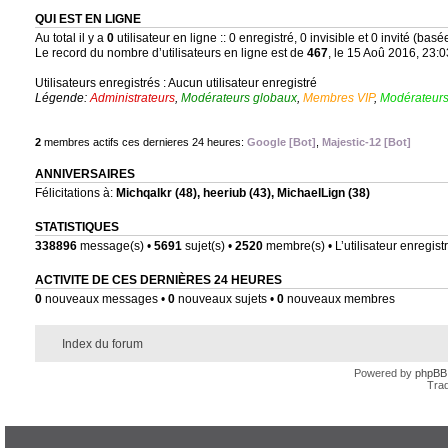
QUI EST EN LIGNE
Au total il y a
0
utilisateur en ligne :: 0 enregistré, 0 invisible et 0 invité (bas
Le record du nombre d’utilisateurs en ligne est de
467
, le 15 Aoû 2016, 23:0
Utilisateurs enregistrés : Aucun utilisateur enregistré
Légende:
Administrateurs
,
Modérateurs globaux
,
Membres VIP
,
Modérateurs
2
membres actifs ces dernieres 24 heures:
Google [Bot]
,
Majestic-12 [Bot]
ANNIVERSAIRES
Félicitations à:
Michqalkr
(48),
heeriub
(43),
MichaelLign
(38)
STATISTIQUES
338896
message(s) •
5691
sujet(s) •
2520
membre(s) • L’utilisateur enregistr
ACTIVITE DE CES DERNIÈRES 24 HEURES
0
nouveaux messages •
0
nouveaux sujets •
0
nouveaux membres
Index du forum
Powered by
phpBB
Trad