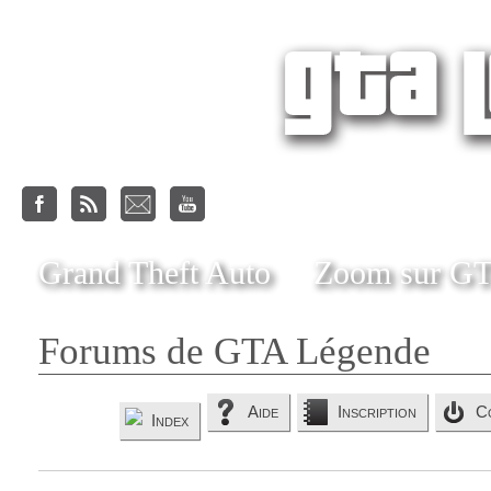
Grand Theft Auto
Zoom sur G
Forums de GTA Légende
Aide
Inscription
C
Index