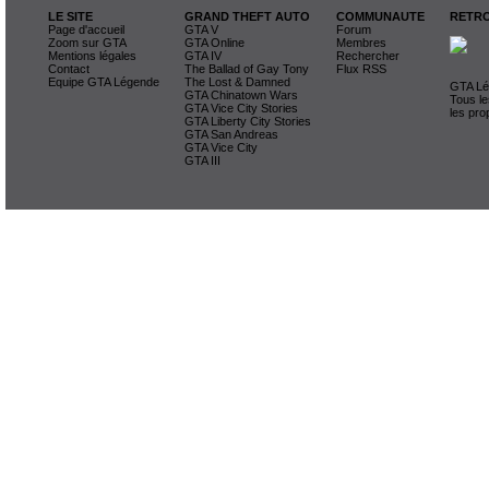
LE SITE
GRAND THEFT AUTO
COMMUNAUTE
RETRO
Page d'accueil
GTA V
Forum
Zoom sur GTA
GTA Online
Membres
Mentions légales
GTA IV
Rechercher
Contact
The Ballad of Gay Tony
Flux RSS
Equipe GTA Légende
The Lost & Damned
GTA Lég
GTA Chinatown Wars
Tous le
GTA Vice City Stories
les pro
GTA Liberty City Stories
GTA San Andreas
GTA Vice City
GTA III