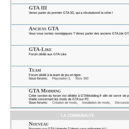
GTA III
Venez parler du premier GTA 3D, qui a révolutionné la série !
Anciens GTA
Vous vous sentez nostalgiques ? Venez parler des anciens GTA (de GTA I
GTA-Like
Forum dédié aux GTA-Like
Team
Forum dédié à la team de jeu en ligne.
Sous-forums:
Playstation 3
,
Xbox 360
GTA Modding
Cette section du forum est dédiée à GTAModding.fr afin de servir de p
d'aide concernant les mods de GTA sur PC
Sous-forums:
Création de mods
,
Installation de mods
,
Discussio
LA COMMUNAUTÉ
Nouveau
Nouveau sur GTA Légende ? Venez vous présenter ici !