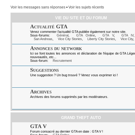
Voir les messages sans réponses
•
Voir les sujets récents
VIE DU SITE ET DU FORUM
Actualité GTA
Venez commenter l'actualité GTA publiée également sur notre site.
Sous-forums:
Général
,
GTA Online
,
GTA V
,
GTA IV
San Andreas
,
Vice City Stories
,
Liberty City Stories
,
Vice City
,
Annonces du network
Ici se font toutes les annonces et déclaration de l'équipe de GTA Lég
nouveautés, etc...
Sous-forum:
Recrutement
Suggestions
Une suggestion ? Un bug trouvé ? Venez vous exprimer ici !
Archives
Archives des forums supprimés par les modérateurs.
GRAND THEFT AUTO
GTA V
Forum consacré au dernier GTA en date : GTA V !