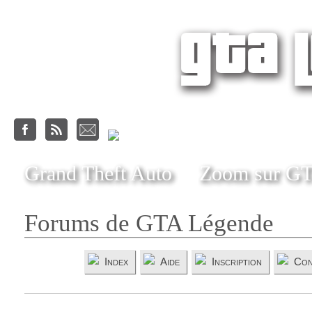
Grand Theft Auto
Zoom sur G
Forums de GTA Légende
Index
Aide
Inscription
Con