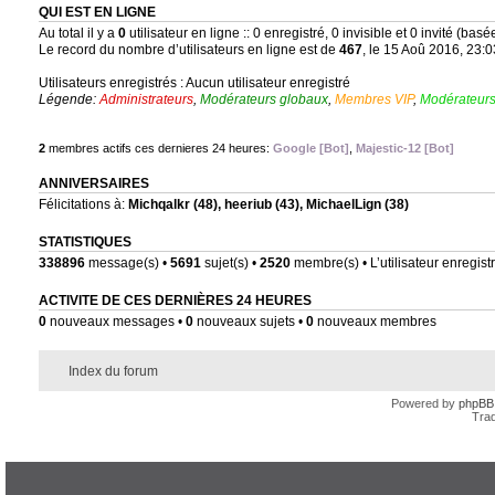
QUI EST EN LIGNE
Au total il y a
0
utilisateur en ligne :: 0 enregistré, 0 invisible et 0 invité (bas
Le record du nombre d’utilisateurs en ligne est de
467
, le 15 Aoû 2016, 23:0
Utilisateurs enregistrés : Aucun utilisateur enregistré
Légende:
Administrateurs
,
Modérateurs globaux
,
Membres VIP
,
Modérateurs
2
membres actifs ces dernieres 24 heures:
Google [Bot]
,
Majestic-12 [Bot]
ANNIVERSAIRES
Félicitations à:
Michqalkr
(48),
heeriub
(43),
MichaelLign
(38)
STATISTIQUES
338896
message(s) •
5691
sujet(s) •
2520
membre(s) • L’utilisateur enregistr
ACTIVITE DE CES DERNIÈRES 24 HEURES
0
nouveaux messages •
0
nouveaux sujets •
0
nouveaux membres
Index du forum
Powered by
phpBB
Trad