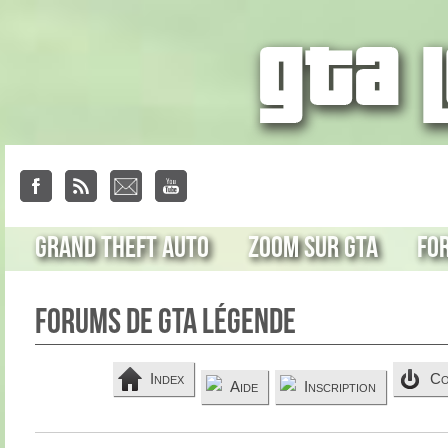
Grand Theft Auto
Zoom sur GTA
Fo
Forums de GTA Légende
Index
Co
Aide
Inscription