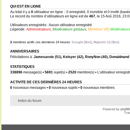
QUI EST EN LIGNE
Au total il y a
0
utilisateur en ligne :: 0 enregistré, 0 invisible et 0 invité (bas
Le record du nombre d’utilisateurs en ligne est de
467
, le 15 Aoû 2016, 23:0
Utilisateurs enregistrés : Aucun utilisateur enregistré
Légende:
Administrateurs
,
Modérateurs globaux
,
Membres VIP
,
Modérateurs
2
membres actifs ces dernieres 24 heures:
Google [Bot]
,
Majestic-12 [Bot]
ANNIVERSAIRES
Félicitations à:
Jamesavoix
(51),
Kelsyer
(42),
RonyNon
(40),
Donaldnand
STATISTIQUES
338896
message(s) •
5691
sujet(s) •
2520
membre(s) • L’utilisateur enregistr
ACTIVITE DE CES DERNIÈRES 24 HEURES
0
nouveaux messages •
0
nouveaux sujets •
0
nouveaux membres
Index du forum
Powered by
phpBB
Trad