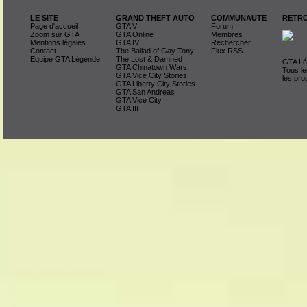
LE SITE
GRAND THEFT AUTO
COMMUNAUTE
RETRO
Page d'accueil
GTA V
Forum
Zoom sur GTA
GTA Online
Membres
Mentions légales
GTA IV
Rechercher
Contact
The Ballad of Gay Tony
Flux RSS
Equipe GTA Légende
The Lost & Damned
GTA Lég
GTA Chinatown Wars
Tous le
GTA Vice City Stories
les pro
GTA Liberty City Stories
GTA San Andreas
GTA Vice City
GTA III