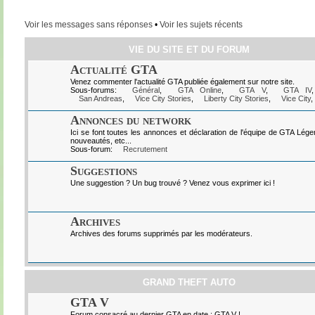
Voir les messages sans réponses
•
Voir les sujets récents
VIE DU SITE ET DU FORUM
Actualité GTA
Venez commenter l'actualité GTA publiée également sur notre site.
Sous-forums:
Général
,
GTA Online
,
GTA V
,
GTA IV
San Andreas
,
Vice City Stories
,
Liberty City Stories
,
Vice City
,
Annonces du network
Ici se font toutes les annonces et déclaration de l'équipe de GTA Lég
nouveautés, etc...
Sous-forum:
Recrutement
Suggestions
Une suggestion ? Un bug trouvé ? Venez vous exprimer ici !
Archives
Archives des forums supprimés par les modérateurs.
GRAND THEFT AUTO
GTA V
Forum consacré au dernier GTA en date : GTA V !