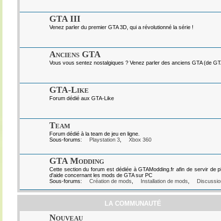
GTA III
Venez parler du premier GTA 3D, qui a révolutionné la série !
Anciens GTA
Vous vous sentez nostalgiques ? Venez parler des anciens GTA (de GTA I
GTA-Like
Forum dédié aux GTA-Like
Team
Forum dédié à la team de jeu en ligne.
Sous-forums:
Playstation 3
,
Xbox 360
GTA Modding
Cette section du forum est dédiée à GTAModding.fr afin de servir de p
d'aide concernant les mods de GTA sur PC
Sous-forums:
Création de mods
,
Installation de mods
,
Discussio
LA COMMUNAUTÉ
Nouveau