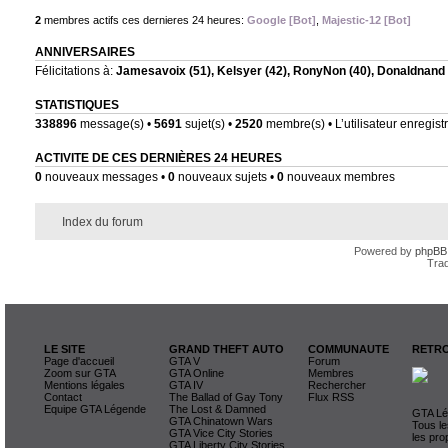
2
membres actifs ces dernieres 24 heures:
Google [Bot]
,
Majestic-12 [Bot]
ANNIVERSAIRES
Félicitations à:
Jamesavoix
(51),
Kelsyer
(42),
RonyNon
(40),
Donaldnand
STATISTIQUES
338896
message(s) •
5691
sujet(s) •
2520
membre(s) • L’utilisateur enregistr
ACTIVITE DE CES DERNIÈRES 24 HEURES
0
nouveaux messages •
0
nouveaux sujets •
0
nouveaux membres
Index du forum
Powered by
phpBB
Trad
LE SITE
GRAND THEFT AUTO
COMMUNAUTE
RETRO
Page d'accueil
GTA V
Forum
Zoom sur GTA
GTA Online
Membres
Mentions légales
GTA IV
Rechercher
Contact
The Ballad of Gay Tony
Flux RSS
Equipe GTA Légende
The Lost & Damned
GTA Lég
GTA Chinatown Wars
Tous le
GTA Vice City Stories
les pro
GTA Liberty City Stories