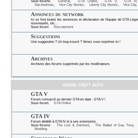
Sous-forums:
Général
,
GTA Online
,
GTA V
,
GTA IV
San Andreas
,
Vice City Stories
,
Liberty City Stories
,
Vice City
,
Annonces du network
Ici se font toutes les annonces et déclaration de l'équipe de GTA Lég
nouveautés, etc...
Sous-forum:
Recrutement
Suggestions
Une suggestion ? Un bug trouvé ? Venez vous exprimer ici !
Archives
Archives des forums supprimés par les modérateurs.
GRAND THEFT AUTO
GTA V
Forum consacré au dernier GTA en date : GTA V !
Sous-forum:
GTA Online
GTA IV
Forum dédidé à GTA IV et à ses extensions.
Sous-forums:
The Lost & Damned
,
The Ballad of Gay Tony
,
Modding