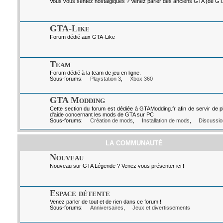
Vous vous sentez nostalgiques ? Venez parler des anciens GTA (de GTA I
GTA-Like
Forum dédié aux GTA-Like
Team
Forum dédié à la team de jeu en ligne.
Sous-forums:
Playstation 3
,
Xbox 360
GTA Modding
Cette section du forum est dédiée à GTAModding.fr afin de servir de p
d'aide concernant les mods de GTA sur PC
Sous-forums:
Création de mods
,
Installation de mods
,
Discussio
LA COMMUNAUTÉ
Nouveau
Nouveau sur GTA Légende ? Venez vous présenter ici !
Espace détente
Venez parler de tout et de rien dans ce forum !
Sous-forums:
Anniversaires
,
Jeux et divertissements