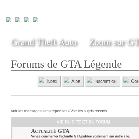
Grand Theft Auto
Zoom sur G
Forums de GTA Légende
Index
Aide
Inscription
Con
Voir les messages sans réponses
•
Voir les sujets récents
VIE DU SITE ET DU FORUM
Actualité GTA
Venez commenter l'actualité GTA publiée également sur notre site.