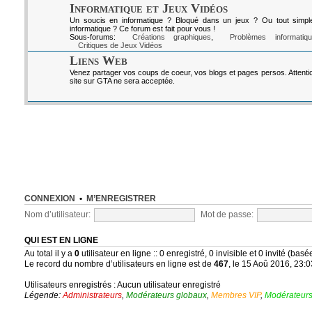
Informatique et Jeux Vidéos
Un soucis en informatique ? Bloqué dans un jeux ? Ou tout simpl
informatique ? Ce forum est fait pour vous !
Sous-forums:
Créations graphiques
,
Problèmes informatiq
Critiques de Jeux Vidéos
Liens Web
Venez partager vos coups de coeur, vos blogs et pages persos. Attenti
site sur GTA ne sera acceptée.
CONNEXION
•
M’ENREGISTRER
Nom d’utilisateur:
Mot de passe:
QUI EST EN LIGNE
Au total il y a
0
utilisateur en ligne :: 0 enregistré, 0 invisible et 0 invité (bas
Le record du nombre d’utilisateurs en ligne est de
467
, le 15 Aoû 2016, 23:0
Utilisateurs enregistrés : Aucun utilisateur enregistré
Légende:
Administrateurs
,
Modérateurs globaux
,
Membres VIP
,
Modérateurs