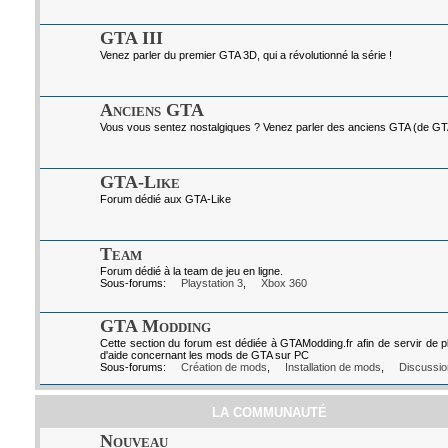
GTA III
Venez parler du premier GTA 3D, qui a révolutionné la série !
Anciens GTA
Vous vous sentez nostalgiques ? Venez parler des anciens GTA (de GTA I
GTA-Like
Forum dédié aux GTA-Like
Team
Forum dédié à la team de jeu en ligne.
Sous-forums:
Playstation 3
,
Xbox 360
GTA Modding
Cette section du forum est dédiée à GTAModding.fr afin de servir de p
d'aide concernant les mods de GTA sur PC
Sous-forums:
Création de mods
,
Installation de mods
,
Discussio
LA COMMUNAUTÉ
Nouveau