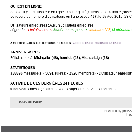
QUI EST EN LIGNE
Au total il y a
0
utilisateur en ligne :: 0 enregistré, 0 invisible et 0 invité (bas
Le record du nombre d’utilisateurs en ligne est de
467
, le 15 Aoû 2016, 23:0
Utilisateurs enregistrés : Aucun utilisateur enregistré
Légende:
Administrateurs
,
Modérateurs globaux
,
Membres VIP
,
Modérateurs
2
membres actifs ces dernieres 24 heures:
Google [Bot]
,
Majestic-12 [Bot]
ANNIVERSAIRES
Félicitations à:
Michqalkr
(48),
heeriub
(43),
MichaelLign
(38)
STATISTIQUES
338896
message(s) •
5691
sujet(s) •
2520
membre(s) • L’utilisateur enregistr
ACTIVITE DE CES DERNIÈRES 24 HEURES
0
nouveaux messages •
0
nouveaux sujets •
0
nouveaux membres
Index du forum
Powered by
phpBB
Trad