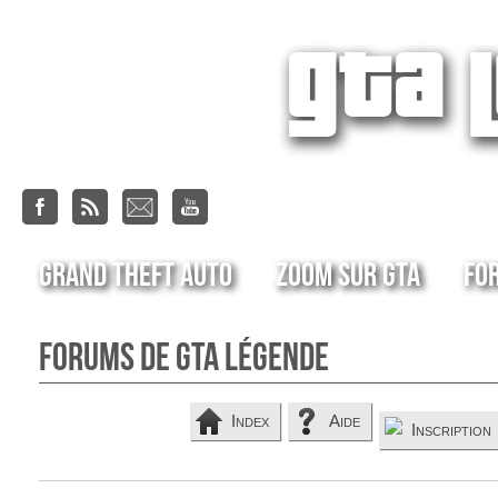
Grand Theft Auto
Zoom sur GTA
Fo
Forums de GTA Légende
Index
Aide
Inscription