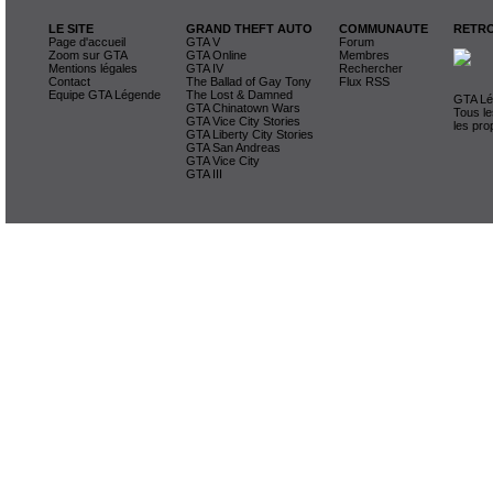
LE SITE
GRAND THEFT AUTO
COMMUNAUTE
RETRO
Page d'accueil
GTA V
Forum
Zoom sur GTA
GTA Online
Membres
Mentions légales
GTA IV
Rechercher
Contact
The Ballad of Gay Tony
Flux RSS
Equipe GTA Légende
The Lost & Damned
GTA Lég
GTA Chinatown Wars
Tous le
GTA Vice City Stories
les pro
GTA Liberty City Stories
GTA San Andreas
GTA Vice City
GTA III