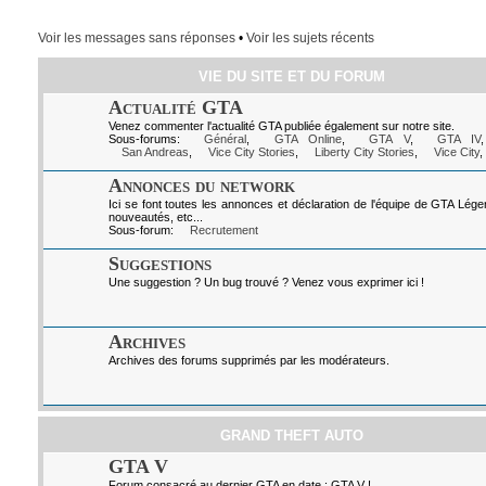
Voir les messages sans réponses
•
Voir les sujets récents
VIE DU SITE ET DU FORUM
Actualité GTA
Venez commenter l'actualité GTA publiée également sur notre site.
Sous-forums:
Général
,
GTA Online
,
GTA V
,
GTA IV
San Andreas
,
Vice City Stories
,
Liberty City Stories
,
Vice City
,
Annonces du network
Ici se font toutes les annonces et déclaration de l'équipe de GTA Lég
nouveautés, etc...
Sous-forum:
Recrutement
Suggestions
Une suggestion ? Un bug trouvé ? Venez vous exprimer ici !
Archives
Archives des forums supprimés par les modérateurs.
GRAND THEFT AUTO
GTA V
Forum consacré au dernier GTA en date : GTA V !