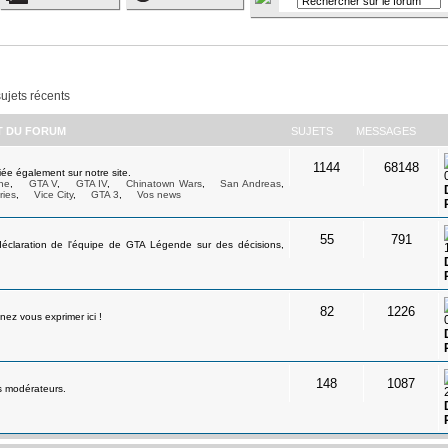
sujets récents
ET DU FORUM
SUJETS
MESSAGES
1144
68148
ée également sur notre site.
ne
,
GTA V
,
GTA IV
,
Chinatown Wars
,
San Andreas
,
ries
,
Vice City
,
GTA 3
,
Vos news
55
791
déclaration de l'équipe de GTA Légende sur des décisions,
82
1226
ez vous exprimer ici !
148
1087
s modérateurs.