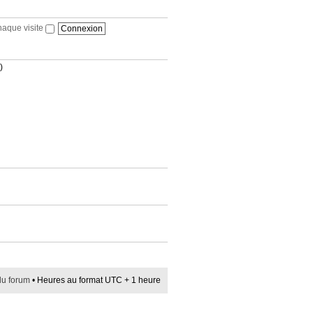
haque visite
)
du forum
• Heures au format UTC + 1 heure