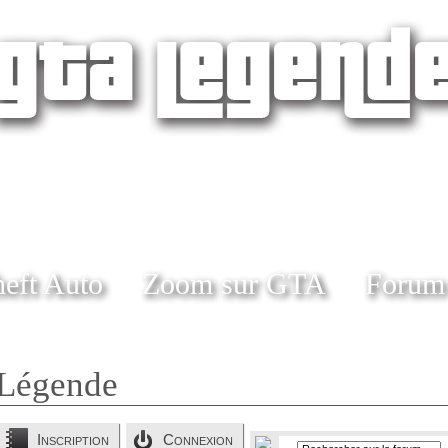
eft Auto
Zoom sur GTA
Forum
Légende
Inscription
Connexion