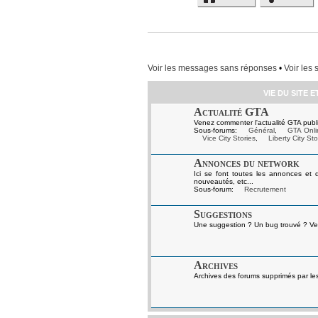
Voir les messages sans réponses
•
Voir les 
VIE DU SITE 
Actualité GTA
Venez commenter l'actualité GTA publi
Sous-forums:
Général
,
GTA Onli
Vice City Stories
,
Liberty City Sto
Annonces du network
Ici se font toutes les annonces et 
nouveautés, etc...
Sous-forum:
Recrutement
Suggestions
Une suggestion ? Un bug trouvé ? Ven
Archives
Archives des forums supprimés par le