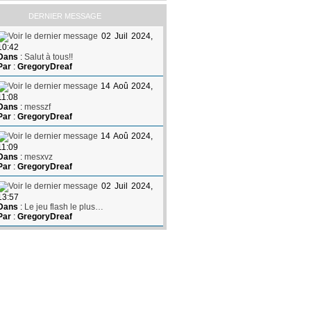
DERNIER MESSAGE
02 Juil 2024,
10:42
Dans
:
Salut à tous!!
Par
:
GregoryDreaf
14 Aoû 2024,
11:08
Dans
:
messzf
Par
:
GregoryDreaf
14 Aoû 2024,
11:09
Dans
:
mesxvz
Par
:
GregoryDreaf
02 Juil 2024,
13:57
Dans
:
Le jeu flash le plus…
Par
:
GregoryDreaf