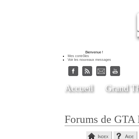
Bienvenue
!
Mes contrôles
Voir les nouveaux messages
Accueil
Grand Th
Forums de GTA 
Index
Aide