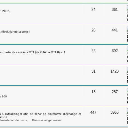
24
361
en 2002.
26
441
révolutionné la série !
22
392
 parler des anciens GTA (de GTA I à GTA II) ici !
31
1423
13
287
.
x 360
447
3965
à GTAModding.fr afin de servir de plateforme d'échange et
ur PC
Installation de mods
,
Discussions générales