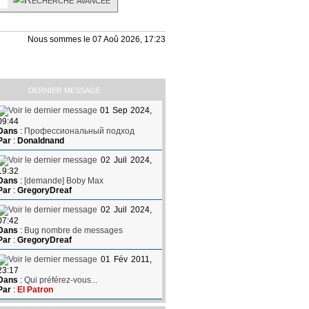
Nous sommes le 07 Aoû 2026, 17:23
DERNIER MESSAGE
01 Sep 2024,
09:44
Dans
:
Профессиональный подход
Par
:
Donaldnand
02 Juil 2024,
19:32
Dans
:
[demande] Boby Max
Par
:
GregoryDreaf
02 Juil 2024,
07:42
Dans
:
Bug nombre de messages
Par
:
GregoryDreaf
01 Fév 2011,
23:17
Dans
:
Qui préférez-vous...
Par
:
El Patron