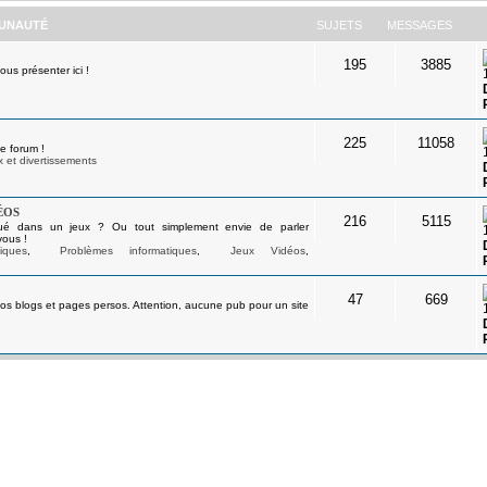
UNAUTÉ
SUJETS
MESSAGES
195
3885
s présenter ici !
225
11058
e forum !
 et divertissements
éos
216
5115
ué dans un jeux ? Ou tout simplement envie de parler
vous !
iques
,
Problèmes informatiques
,
Jeux Vidéos
,
47
669
os blogs et pages persos. Attention, aucune pub pour un site