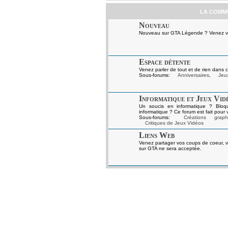
LA COMM
Nouveau
Nouveau sur GTA Légende ? Venez vou
Espace détente
Venez parler de tout et de rien dans c
Sous-forums:
Anniversaires
,
Jeux
Informatique et Jeux Vid
Un soucis en informatique ? Bloq
informatique ? Ce forum est fait pour 
Sous-forums:
Créations graph
Critiques de Jeux Vidéos
Liens Web
Venez partager vos coups de coeur, v
sur GTA ne sera acceptée.