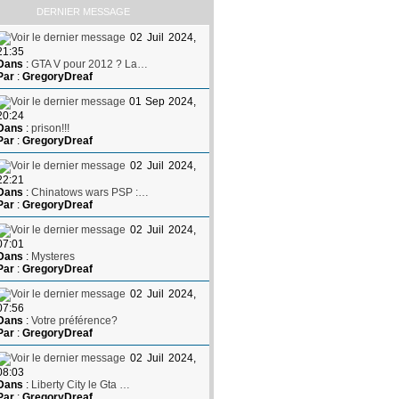
DERNIER MESSAGE
02 Juil 2024,
21:35
Dans
:
GTA V pour 2012 ? La…
Par
:
GregoryDreaf
01 Sep 2024,
20:24
Dans
:
prison!!!
Par
:
GregoryDreaf
02 Juil 2024,
22:21
Dans
:
Chinatows wars PSP :…
Par
:
GregoryDreaf
02 Juil 2024,
07:01
Dans
:
Mysteres
Par
:
GregoryDreaf
02 Juil 2024,
07:56
Dans
:
Votre préférence?
Par
:
GregoryDreaf
02 Juil 2024,
08:03
Dans
:
Liberty City le Gta …
Par
:
GregoryDreaf