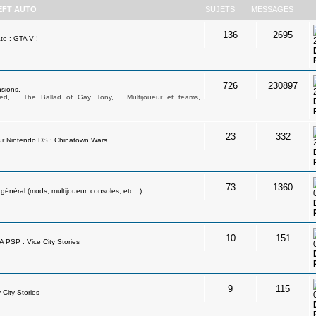
EFT AUTO
SUJETS
MESSAGES
136
2695
te : GTA V !
726
230897
sions.
ed
,
The Ballad of Gay Tony
,
Multijoueur et teams
,
23
332
ur Nintendo DS : Chinatown Wars
73
1360
néral (mods, multijoueur, consoles, etc...)
10
151
A PSP : Vice City Stories
9
115
 City Stories