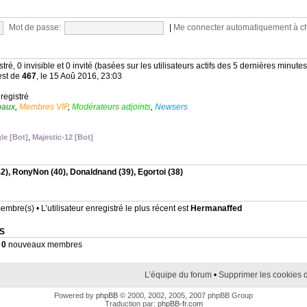
Mot de passe:
|
Me connecter automatiquement à c
stré, 0 invisible et 0 invité (basées sur les utilisateurs actifs des 5 dernières minutes
est de
467
, le 15 Aoû 2016, 23:03
nregistré
baux
,
Membres VIP
,
Modérateurs adjoints
,
Newsers
le [Bot]
,
Majestic-12 [Bot]
2),
RonyNon
(40),
Donaldnand
(39),
Egortoi
(38)
mbre(s) • L’utilisateur enregistré le plus récent est
Hermanaffed
S
•
0
nouveaux membres
L’équipe du forum
•
Supprimer les cookies 
Powered by
phpBB
© 2000, 2002, 2005, 2007 phpBB Group
Traduction par:
phpBB-fr.com