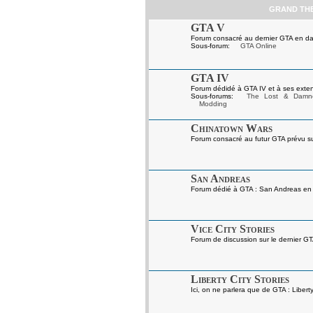
GRAND TH
GTA V
Forum consacré au dernier GTA en da
Sous-forum:
GTA Online
GTA IV
Forum dédidé à GTA IV et à ses exten
Sous-forums:
The Lost & Damn
Modding
Chinatown Wars
Forum consacré au futur GTA prévu s
San Andreas
Forum dédié à GTA : San Andreas en gé
Vice City Stories
Forum de discussion sur le dernier GT
Liberty City Stories
Ici, on ne parlera que de GTA : Liberty