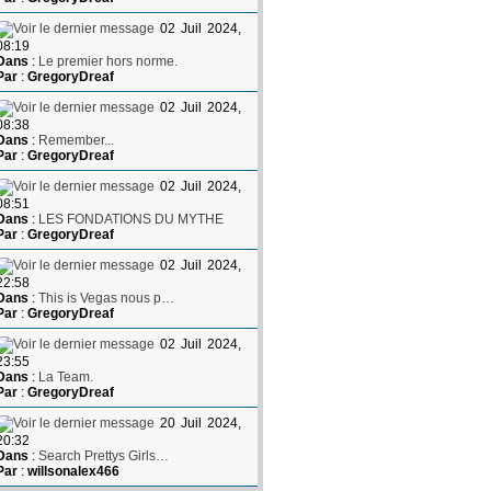
02 Juil 2024,
08:19
Dans
:
Le premier hors norme.
Par
:
GregoryDreaf
02 Juil 2024,
08:38
Dans
:
Remember...
Par
:
GregoryDreaf
02 Juil 2024,
08:51
Dans
:
LES FONDATIONS DU MYTHE
Par
:
GregoryDreaf
02 Juil 2024,
22:58
Dans
:
This is Vegas nous p…
Par
:
GregoryDreaf
02 Juil 2024,
23:55
Dans
:
La Team.
Par
:
GregoryDreaf
20 Juil 2024,
20:32
Dans
:
Search Prettys Girls…
Par
:
willsonalex466