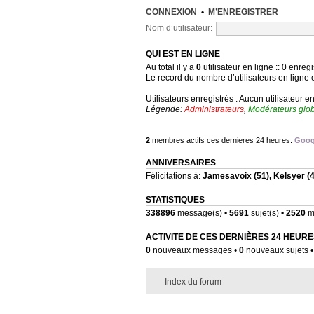
CONNEXION
•
M’ENREGISTRER
Nom d’utilisateur:
QUI EST EN LIGNE
Au total il y a
0
utilisateur en ligne :: 0 enregi
Le record du nombre d’utilisateurs en ligne 
Utilisateurs enregistrés : Aucun utilisateur e
Légende:
Administrateurs
,
Modérateurs glo
2
membres actifs ces dernieres 24 heures:
Goog
ANNIVERSAIRES
Félicitations à:
Jamesavoix
(51),
Kelsyer
(4
STATISTIQUES
338896
message(s) •
5691
sujet(s) •
2520
me
ACTIVITE DE CES DERNIÈRES 24 HEURE
0
nouveaux messages •
0
nouveaux sujets 
Index du forum