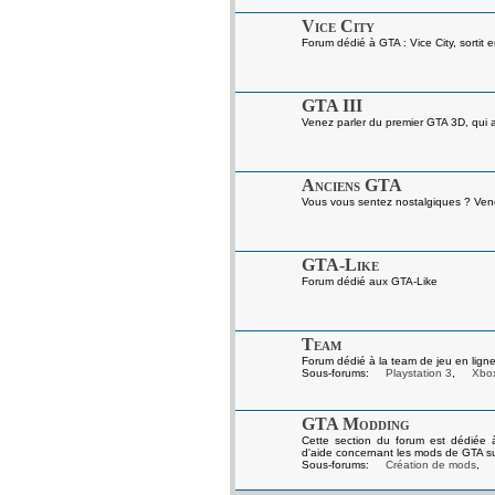
Vice City
Forum dédié à GTA : Vice City, sortit 
GTA III
Venez parler du premier GTA 3D, qui a 
Anciens GTA
Vous vous sentez nostalgiques ? Venez
GTA-Like
Forum dédié aux GTA-Like
Team
Forum dédié à la team de jeu en ligne
Sous-forums:
Playstation 3
,
Xbo
GTA Modding
Cette section du forum est dédiée 
d'aide concernant les mods de GTA s
Sous-forums:
Création de mods
,