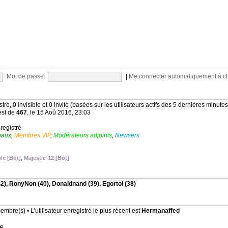
Mot de passe:
|
Me connecter automatiquement à c
stré, 0 invisible et 0 invité (basées sur les utilisateurs actifs des 5 dernières minutes
est de
467
, le 15 Aoû 2016, 23:03
nregistré
baux
,
Membres VIP
,
Modérateurs adjoints
,
Newsers
le [Bot]
,
Majestic-12 [Bot]
2),
RonyNon
(40),
Donaldnand
(39),
Egortoi
(38)
mbre(s) • L’utilisateur enregistré le plus récent est
Hermanaffed