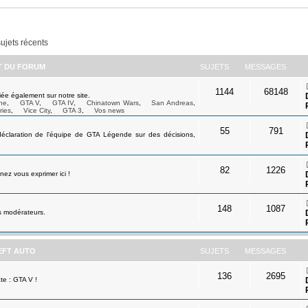
sujets récents
ET DU FORUM
SUJETS
MESSAGES
1144
68148
ée également sur notre site.
ne
,
GTA V
,
GTA IV
,
Chinatown Wars
,
San Andreas
,
ries
,
Vice City
,
GTA 3
,
Vos news
55
791
déclaration de l'équipe de GTA Légende sur des décisions,
82
1226
ez vous exprimer ici !
148
1087
s modérateurs.
EFT AUTO
SUJETS
MESSAGES
136
2695
te : GTA V !