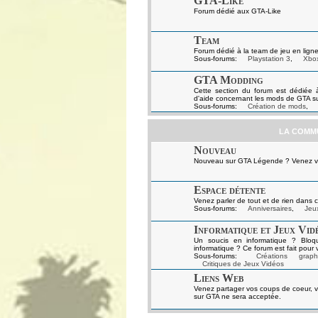
GTA-Like
Forum dédié aux GTA-Like
Team
Forum dédié à la team de jeu en ligne
Sous-forums:
Playstation 3
,
Xbo
GTA Modding
Cette section du forum est dédiée 
d'aide concernant les mods de GTA s
Sous-forums:
Création de mods
,
LA COMM
Nouveau
Nouveau sur GTA Légende ? Venez vou
Espace détente
Venez parler de tout et de rien dans c
Sous-forums:
Anniversaires
,
Jeux
Informatique et Jeux Vid
Un soucis en informatique ? Bloq
informatique ? Ce forum est fait pour 
Sous-forums:
Créations graph
Critiques de Jeux Vidéos
Liens Web
Venez partager vos coups de coeur, v
sur GTA ne sera acceptée.