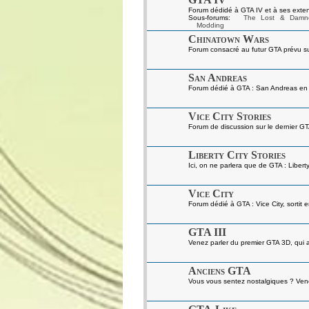
Forum dédidé à GTA IV et à ses exten
Sous-forums:
The Lost & Damn
Modding
Chinatown Wars
Forum consacré au futur GTA prévu s
San Andreas
Forum dédié à GTA : San Andreas en gé
Vice City Stories
Forum de discussion sur le dernier GT
Liberty City Stories
Ici, on ne parlera que de GTA : Liberty
Vice City
Forum dédié à GTA : Vice City, sortit 
GTA III
Venez parler du premier GTA 3D, qui a 
Anciens GTA
Vous vous sentez nostalgiques ? Venez