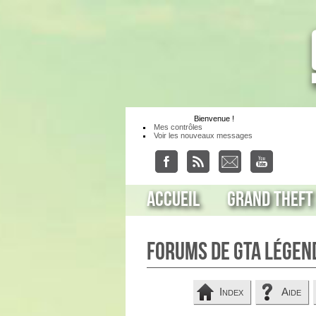
Bienvenue
!
Mes contrôles
Voir les nouveaux messages
Accueil
Grand Theft
Forums de GTA Légen
Index
Aide