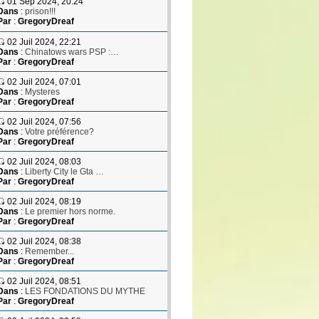
01 Sep 2024, 20:24
Dans
:
prison!!!
Par
:
GregoryDreaf
02 Juil 2024, 22:21
Dans
:
Chinatows wars PSP :…
Par
:
GregoryDreaf
02 Juil 2024, 07:01
Dans
:
Mysteres
Par
:
GregoryDreaf
02 Juil 2024, 07:56
Dans
:
Votre préférence?
Par
:
GregoryDreaf
02 Juil 2024, 08:03
Dans
:
Liberty City le Gta …
Par
:
GregoryDreaf
02 Juil 2024, 08:19
Dans
:
Le premier hors norme.
Par
:
GregoryDreaf
02 Juil 2024, 08:38
Dans
:
Remember...
Par
:
GregoryDreaf
02 Juil 2024, 08:51
Dans
:
LES FONDATIONS DU MYTHE
Par
:
GregoryDreaf