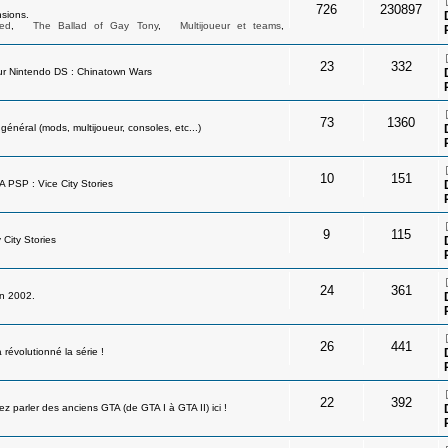
726
230897
sions.
ed
,
The Ballad of Gay Tony
,
Multijoueur et teams
,
23
332
ur Nintendo DS : Chinatown Wars
73
1360
néral (mods, multijoueur, consoles, etc...)
10
151
A PSP : Vice City Stories
9
115
 City Stories
24
361
en 2002.
26
441
révolutionné la série !
22
392
 parler des anciens GTA (de GTA I à GTA II) ici !