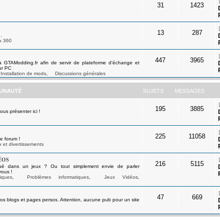
31
1423
13
287
.
x 360
447
3965
à GTAModding.fr afin de servir de plateforme d'échange et
ur PC
Installation de mods
,
Discussions générales
UNAUTÉ
SUJETS
MESSAGES
195
3885
s présenter ici !
225
11058
e forum !
 et divertissements
éos
216
5115
ué dans un jeux ? Ou tout simplement envie de parler
vous !
iques
,
Problèmes informatiques
,
Jeux Vidéos
,
47
669
os blogs et pages persos. Attention, aucune pub pour un site