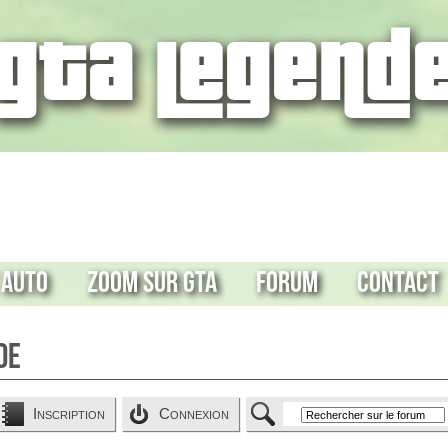
 Auto
Zoom sur GTA
Forum
Contact
de
Inscription
Connexion