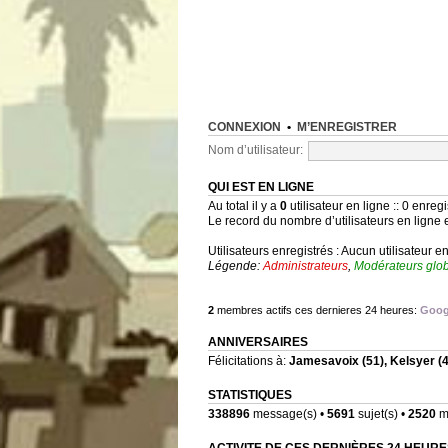
CONNEXION
•
M’ENREGISTRER
Nom d’utilisateur:
QUI EST EN LIGNE
Au total il y a
0
utilisateur en ligne :: 0 enregi
Le record du nombre d’utilisateurs en ligne 
Utilisateurs enregistrés : Aucun utilisateur e
Légende:
Administrateurs
,
Modérateurs glo
2
membres actifs ces dernieres 24 heures:
Goog
ANNIVERSAIRES
Félicitations à:
Jamesavoix
(51),
Kelsyer
(4
STATISTIQUES
338896
message(s) •
5691
sujet(s) •
2520
me