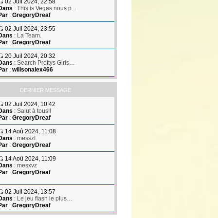
02 Juil 2024, 22:58
Dans
:
This is Vegas nous p…
Par
:
GregoryDreaf
02 Juil 2024, 23:55
Dans
:
La Team.
Par
:
GregoryDreaf
20 Juil 2024, 20:32
Dans
:
Search Prettys Girls…
Par
:
willsonalex466
DERNIER MESSAGE
02 Juil 2024, 10:42
Dans
:
Salut à tous!!
Par
:
GregoryDreaf
14 Aoû 2024, 11:08
Dans
:
messzf
Par
:
GregoryDreaf
14 Aoû 2024, 11:09
Dans
:
mesxvz
Par
:
GregoryDreaf
02 Juil 2024, 13:57
Dans
:
Le jeu flash le plus…
Par
:
GregoryDreaf