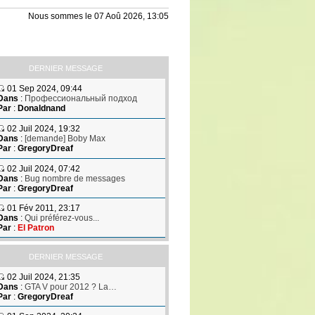
Nous sommes le 07 Aoû 2026, 13:05
DERNIER MESSAGE
01 Sep 2024, 09:44
Dans
:
Профессиональный подход
Par
:
Donaldnand
02 Juil 2024, 19:32
Dans
:
[demande] Boby Max
Par
:
GregoryDreaf
02 Juil 2024, 07:42
Dans
:
Bug nombre de messages
Par
:
GregoryDreaf
01 Fév 2011, 23:17
Dans
:
Qui préférez-vous...
Par
:
El Patron
DERNIER MESSAGE
02 Juil 2024, 21:35
Dans
:
GTA V pour 2012 ? La…
Par
:
GregoryDreaf