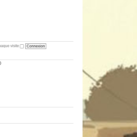
haque visite
)