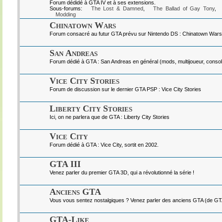
Forum dédidé à GTA IV et à ses extensions.
Sous-forums:
The Lost & Damned
,
The Ballad of Gay Tony
,
Modding
Chinatown Wars
Forum consacré au futur GTA prévu sur Nintendo DS : Chinatown Wars
San Andreas
Forum dédié à GTA : San Andreas en général (mods, multijoueur, console
Vice City Stories
Forum de discussion sur le dernier GTA PSP : Vice City Stories
Liberty City Stories
Ici, on ne parlera que de GTA : Liberty City Stories
Vice City
Forum dédié à GTA : Vice City, sortit en 2002.
GTA III
Venez parler du premier GTA 3D, qui a révolutionné la série !
Anciens GTA
Vous vous sentez nostalgiques ? Venez parler des anciens GTA (de GTA I
GTA-Like