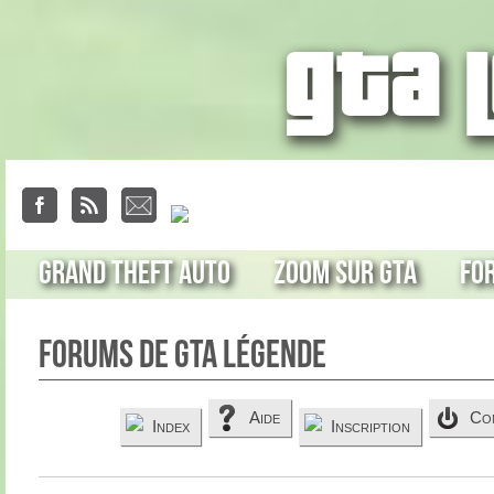
Grand Theft Auto
Zoom sur GTA
Fo
Forums de GTA Légende
Aide
Co
Index
Inscription