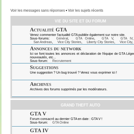
Voir les messages sans réponses
•
Voir les sujets récents
VIE DU SITE ET DU FORUM
Actualité GTA
Venez commenter l'actualité GTA publiée également sur notre site.
Sous-forums:
Général
,
GTA Online
,
GTA V
,
GTA IV
San Andreas
,
Vice City Stories
,
Liberty City Stories
,
Vice City
,
Annonces du network
Ici se font toutes les annonces et déclaration de l'équipe de GTA Lég
nouveautés, etc...
Sous-forum:
Recrutement
Suggestions
Une suggestion ? Un bug trouvé ? Venez vous exprimer ici !
Archives
Archives des forums supprimés par les modérateurs.
GRAND THEFT AUTO
GTA V
Forum consacré au dernier GTA en date : GTA V !
Sous-forum:
GTA Online
GTA IV