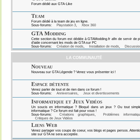
Forum dédié aux GTA-Like
Team
Forum dédié à la team de jeu en ligne.
Sous-forums:
Playstation 3
,
Xbox 360
GTA Modding
Cette section du forum est dédiée à GTAModding.fr afin de servir de p
d'aide concernant les mods de GTA sur PC
Sous-forums:
Création de mods
,
Installation de mods
,
Discussio
LA COMMUNAUTÉ
Nouveau
Nouveau sur GTA Légende ? Venez vous présenter ici !
Espace détente
Venez parler de tout et de rien dans ce forum !
Sous-forums:
Anniversaires
,
Jeux et divertissements
Informatique et Jeux Vidéos
Un soucis en informatique ? Bloqué dans un jeux ? Ou tout simpl
informatique ? Ce forum est fait pour vous !
Sous-forums:
Créations graphiques
,
Problèmes informatiq
Critiques de Jeux Vidéos
Liens Web
Venez partager vos coups de coeur, vos blogs et pages persos. Attenti
site sur GTA ne sera acceptée.