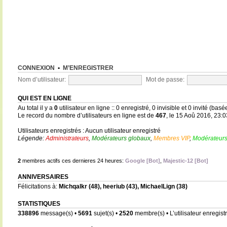
CONNEXION
•
M’ENREGISTRER
Nom d’utilisateur:
Mot de passe:
QUI EST EN LIGNE
Au total il y a
0
utilisateur en ligne :: 0 enregistré, 0 invisible et 0 invité (bas
Le record du nombre d’utilisateurs en ligne est de
467
, le 15 Aoû 2016, 23:0
Utilisateurs enregistrés : Aucun utilisateur enregistré
Légende:
Administrateurs
,
Modérateurs globaux
,
Membres VIP
,
Modérateurs
2
membres actifs ces dernieres 24 heures:
Google [Bot]
,
Majestic-12 [Bot]
ANNIVERSAIRES
Félicitations à:
Michqalkr
(48),
heeriub
(43),
MichaelLign
(38)
STATISTIQUES
338896
message(s) •
5691
sujet(s) •
2520
membre(s) • L’utilisateur enregistr