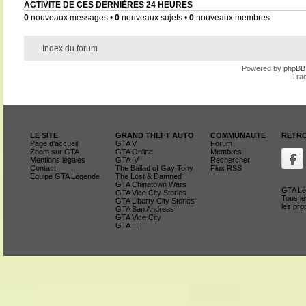
ACTIVITE DE CES DERNIÈRES 24 HEURES
0
nouveaux messages •
0
nouveaux sujets •
0
nouveaux membres
Index du forum
Powered by
phpBB
Trad
LE SITE
GRAND THEFT AUTO
COMMUNAUTE
RETRO
Page d'accueil
GTA V
Forum
Zoom sur GTA
GTA Online
Membres
Mentions légales
GTA IV
Rechercher
Contact
The Ballad of Gay Tony
Flux RSS
Equipe GTA Légende
The Lost & Damned
GTA Chinatown Wars
GTA Lég
GTA Vice City Stories
Tous le
GTA Liberty City Stories
les pro
GTA San Andreas
GTA Vice City
GTA III