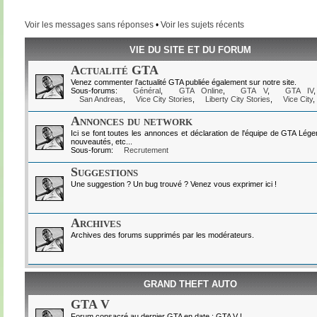
Voir les messages sans réponses
•
Voir les sujets récents
VIE DU SITE ET DU FORUM
Actualité GTA
Venez commenter l'actualité GTA publiée également sur notre site.
Sous-forums:
Général
,
GTA Online
,
GTA V
,
GTA IV
San Andreas
,
Vice City Stories
,
Liberty City Stories
,
Vice City
,
Annonces du network
Ici se font toutes les annonces et déclaration de l'équipe de GTA Lég
nouveautés, etc...
Sous-forum:
Recrutement
Suggestions
Une suggestion ? Un bug trouvé ? Venez vous exprimer ici !
Archives
Archives des forums supprimés par les modérateurs.
GRAND THEFT AUTO
GTA V
Forum consacré au dernier GTA en date : GTA V !