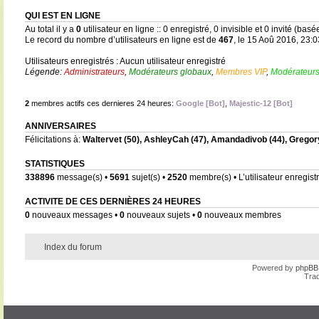
QUI EST EN LIGNE
Au total il y a
0
utilisateur en ligne :: 0 enregistré, 0 invisible et 0 invité (bas
Le record du nombre d’utilisateurs en ligne est de
467
, le 15 Aoû 2016, 23:0
Utilisateurs enregistrés : Aucun utilisateur enregistré
Légende:
Administrateurs
,
Modérateurs globaux
,
Membres VIP
,
Modérateurs
2
membres actifs ces dernieres 24 heures:
Google [Bot]
,
Majestic-12 [Bot]
ANNIVERSAIRES
Félicitations à:
Waltervet
(50),
AshleyCah
(47),
Amandadivob
(44),
Gregor
STATISTIQUES
338896
message(s) •
5691
sujet(s) •
2520
membre(s) • L’utilisateur enregistr
ACTIVITE DE CES DERNIÈRES 24 HEURES
0
nouveaux messages •
0
nouveaux sujets •
0
nouveaux membres
Index du forum
Powered by
phpBB
Trad