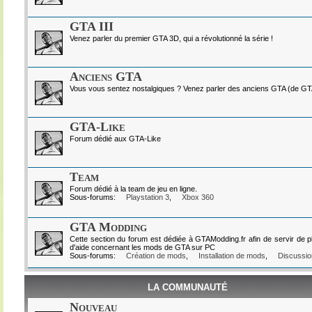
GTA III
Venez parler du premier GTA 3D, qui a révolutionné la série !
Anciens GTA
Vous vous sentez nostalgiques ? Venez parler des anciens GTA (de GTA I
GTA-Like
Forum dédié aux GTA-Like
Team
Forum dédié à la team de jeu en ligne.
Sous-forums:
Playstation 3
,
Xbox 360
GTA Modding
Cette section du forum est dédiée à GTAModding.fr afin de servir de p
d'aide concernant les mods de GTA sur PC
Sous-forums:
Création de mods
,
Installation de mods
,
Discussio
LA COMMUNAUTÉ
Nouveau