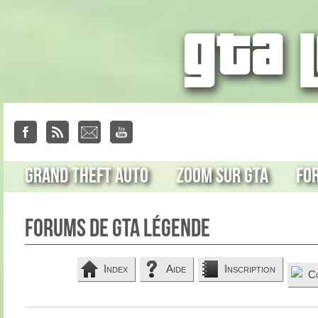
Grand Theft Auto
Zoom sur GTA
Fo
Forums de GTA Légende
Index
Aide
Inscription
C