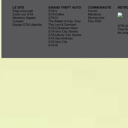
LE SITE
GRAND THEFT AUTO
COMMUNAUTE
RETRO
Page d'accueil
GTA V
Forum
Zoom sur GTA
GTA Online
Membres
Mentions légales
GTA IV
Rechercher
Contact
The Ballad of Gay Tony
Flux RSS
Equipe GTA Légende
The Lost & Damned
GTA Lég
GTA Chinatown Wars
Tous le
GTA Vice City Stories
les pro
GTA Liberty City Stories
GTA San Andreas
GTA Vice City
GTA III