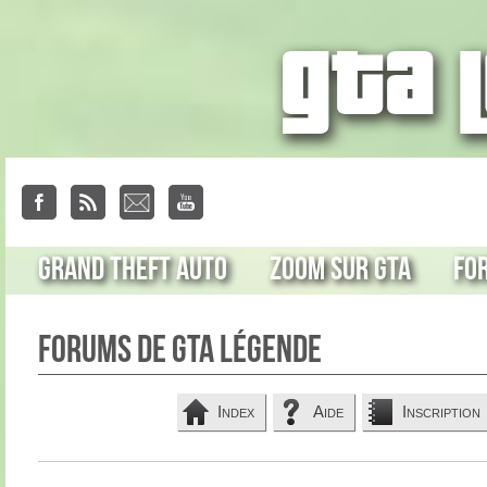
Grand Theft Auto
Zoom sur GTA
Fo
Forums de GTA Légende
Index
Aide
Inscription