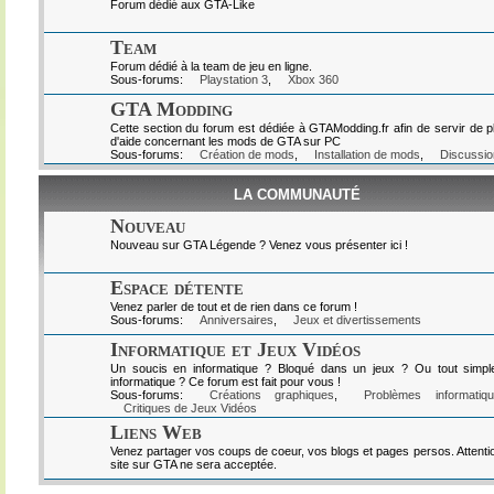
Forum dédié aux GTA-Like
Team
Forum dédié à la team de jeu en ligne.
Sous-forums:
Playstation 3
,
Xbox 360
GTA Modding
Cette section du forum est dédiée à GTAModding.fr afin de servir de p
d'aide concernant les mods de GTA sur PC
Sous-forums:
Création de mods
,
Installation de mods
,
Discussio
LA COMMUNAUTÉ
Nouveau
Nouveau sur GTA Légende ? Venez vous présenter ici !
Espace détente
Venez parler de tout et de rien dans ce forum !
Sous-forums:
Anniversaires
,
Jeux et divertissements
Informatique et Jeux Vidéos
Un soucis en informatique ? Bloqué dans un jeux ? Ou tout simpl
informatique ? Ce forum est fait pour vous !
Sous-forums:
Créations graphiques
,
Problèmes informatiq
Critiques de Jeux Vidéos
Liens Web
Venez partager vos coups de coeur, vos blogs et pages persos. Attenti
site sur GTA ne sera acceptée.