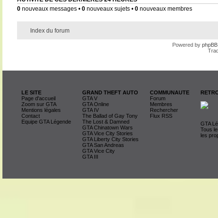
0
nouveaux messages •
0
nouveaux sujets •
0
nouveaux membres
Index du forum
Powered by
phpBB
Trad
LE SITE
GRAND THEFT AUTO
COMMUNAUTE
RETRO
Page d'accueil
GTA V
Forum
Zoom sur GTA
GTA Online
Membres
Mentions légales
GTA IV
Rechercher
Contact
The Ballad of Gay Tony
Flux RSS
Equipe GTA Légende
The Lost & Damned
GTA Lég
GTA Chinatown Wars
Tous le
GTA Vice City Stories
les pro
GTA Liberty City Stories
GTA San Andreas
GTA Vice City
GTA III