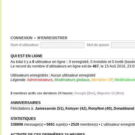
CONNEXION
•
M’ENREGISTRER
Nom d’utilisateur:
Mot de passe:
QUI EST EN LIGNE
Au total il y a
0
utilisateur en ligne :: 0 enregistré, 0 invisible et 0 invité (bas
Le record du nombre d’utilisateurs en ligne est de
467
, le 15 Aoû 2016, 23:0
Utilisateurs enregistrés : Aucun utilisateur enregistré
Légende:
Administrateurs
,
Modérateurs globaux
,
Membres VIP
,
Modérateurs
2
membres actifs ces dernieres 24 heures:
Google [Bot]
,
Majestic-12 [Bot]
ANNIVERSAIRES
Félicitations à:
Jamesavoix
(51),
Kelsyer
(42),
RonyNon
(40),
Donaldnand
STATISTIQUES
338896
message(s) •
5691
sujet(s) •
2520
membre(s) • L’utilisateur enregistr
ACTIVITE DE CES DERNIÈRES 24 HEURES