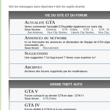
Voir les messages sans réponses
•
Voir les sujets récents
VIE DU SITE ET DU FORUM
Actualité GTA
Venez commenter l'actualité GTA publiée également sur notre site.
Sous-forums:
Général
,
GTA Online
,
GTA V
,
GTA IV
San Andreas
,
Vice City Stories
,
Liberty City Stories
,
Vice City
,
Annonces du network
Ici se font toutes les annonces et déclaration de l'équipe de GTA Lég
nouveautés, etc...
Sous-forum:
Recrutement
Suggestions
Une suggestion ? Un bug trouvé ? Venez vous exprimer ici !
Archives
Archives des forums supprimés par les modérateurs.
GRAND THEFT AUTO
GTA V
Forum consacré au dernier GTA en date : GTA V !
Sous-forum:
GTA Online
GTA IV
Forum dédidé à GTA IV et à ses extensions.