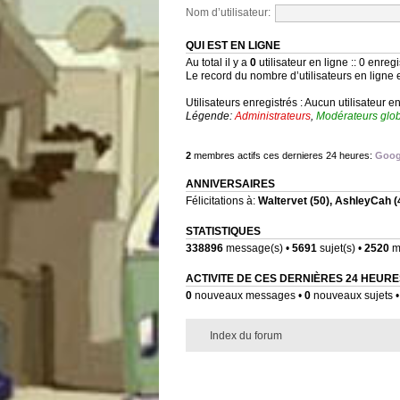
Nom d’utilisateur:
QUI EST EN LIGNE
Au total il y a
0
utilisateur en ligne :: 0 enregi
Le record du nombre d’utilisateurs en ligne 
Utilisateurs enregistrés : Aucun utilisateur e
Légende:
Administrateurs
,
Modérateurs glo
2
membres actifs ces dernieres 24 heures:
Goog
ANNIVERSAIRES
Félicitations à:
Waltervet
(50),
AshleyCah
(
STATISTIQUES
338896
message(s) •
5691
sujet(s) •
2520
me
ACTIVITE DE CES DERNIÈRES 24 HEURE
0
nouveaux messages •
0
nouveaux sujets 
Index du forum