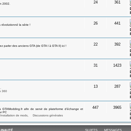
24
361
en 2002.
26
441
révolutionné la série !
22
392
 parler des anciens GTA (de GTA I à GTA II) ici !
31
1423
13
287
.
x 360
447
3965
à GTAModding.fr afin de servir de plateforme d'échange et
ur PC
Installation de mods
,
Discussions générales
UNAUTÉ
SUJETS
MESSAGES