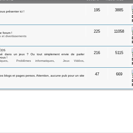
195
3885
s présenter ici !
225
11058
e forum !
 et divertissements
éos
216
5115
ué dans un jeux ? Ou tout simplement envie de parler
vous !
iques
,
Problèmes informatiques
,
Jeux Vidéos
,
47
669
os blogs et pages persos. Attention, aucune pub pour un site