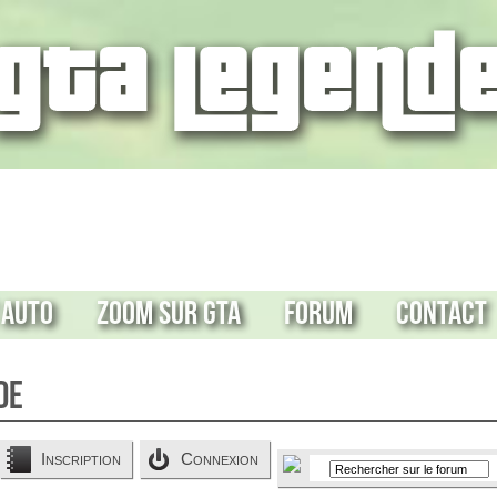
 Auto
Zoom sur GTA
Forum
Contact
de
Inscription
Connexion