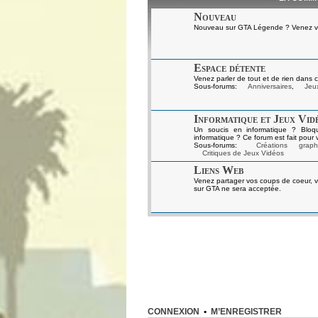
Nouveau
Nouveau sur GTA Légende ? Venez vou
Espace détente
Venez parler de tout et de rien dans c
Sous-forums:
Anniversaires
,
Jeux
Informatique et Jeux Vid
Un soucis en informatique ? Bloq
informatique ? Ce forum est fait pour 
Sous-forums:
Créations graph
Critiques de Jeux Vidéos
Liens Web
Venez partager vos coups de coeur, v
sur GTA ne sera acceptée.
CONNEXION
•
M’ENREGISTRER