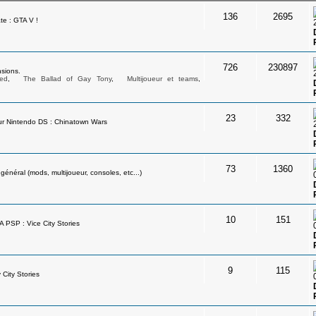
136
2695
te : GTA V !
726
230897
sions.
ed
,
The Ballad of Gay Tony
,
Multijoueur et teams
,
23
332
ur Nintendo DS : Chinatown Wars
73
1360
néral (mods, multijoueur, consoles, etc...)
10
151
A PSP : Vice City Stories
9
115
 City Stories