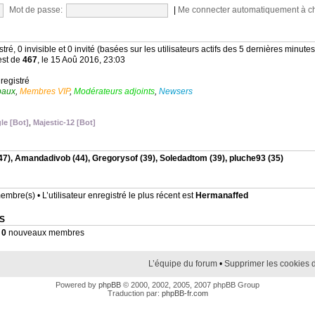
Mot de passe:
|
Me connecter automatiquement à c
stré, 0 invisible et 0 invité (basées sur les utilisateurs actifs des 5 dernières minutes
est de
467
, le 15 Aoû 2016, 23:03
nregistré
baux
,
Membres VIP
,
Modérateurs adjoints
,
Newsers
le [Bot]
,
Majestic-12 [Bot]
47),
Amandadivob
(44),
Gregorysof
(39),
Soledadtom
(39),
pluche93
(35)
mbre(s) • L’utilisateur enregistré le plus récent est
Hermanaffed
S
•
0
nouveaux membres
L’équipe du forum
•
Supprimer les cookies 
Powered by
phpBB
© 2000, 2002, 2005, 2007 phpBB Group
Traduction par:
phpBB-fr.com