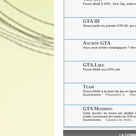
Forum dédié à GTA : Vice City, sortit 
GTA III
Venez parler du premier GTA 3D, qui a 
Anciens GTA
Vous vous sentez nostalgiques ? Venez
GTA-Like
Forum dédié aux GTA-Like
Team
Forum dédié à la team de jeu en ligne
Sous-forums:
Playstation 3
,
Xbo
GTA Modding
Cette section du forum est dédiée 
d'aide concernant les mods de GTA s
Sous-forums:
Création de mods
,
LA COMM