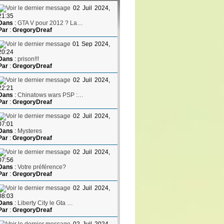
02 Juil 2024,
21:35
Dans
:
GTA V pour 2012 ? La…
Par
:
GregoryDreaf
01 Sep 2024,
20:24
Dans
:
prison!!!
Par
:
GregoryDreaf
02 Juil 2024,
22:21
Dans
:
Chinatows wars PSP :…
Par
:
GregoryDreaf
02 Juil 2024,
07:01
Dans
:
Mysteres
Par
:
GregoryDreaf
02 Juil 2024,
07:56
Dans
:
Votre préférence?
Par
:
GregoryDreaf
02 Juil 2024,
08:03
Dans
:
Liberty City le Gta …
Par
:
GregoryDreaf