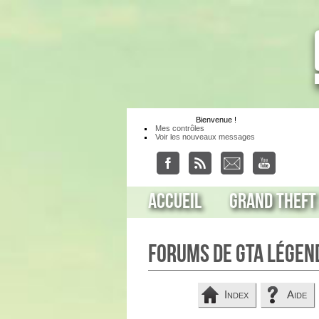
Bienvenue
!
Mes contrôles
Voir les nouveaux messages
Accueil
Grand Theft
Forums de GTA Légen
Index
Aide