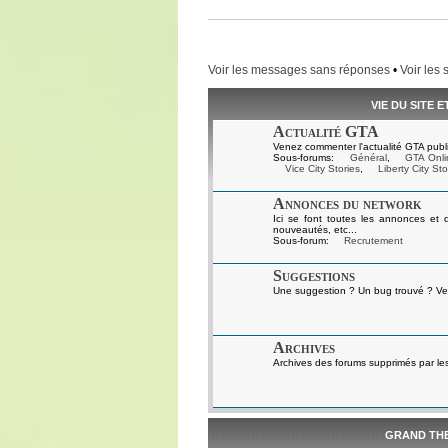
Voir les messages sans réponses
•
Voir les 
VIE DU SITE 
Actualité GTA
Venez commenter l'actualité GTA publi
Sous-forums:
Général
,
GTA Onli
Vice City Stories
,
Liberty City Sto
Annonces du network
Ici se font toutes les annonces et 
nouveautés, etc...
Sous-forum:
Recrutement
Suggestions
Une suggestion ? Un bug trouvé ? Ven
Archives
Archives des forums supprimés par le
GRAND TH