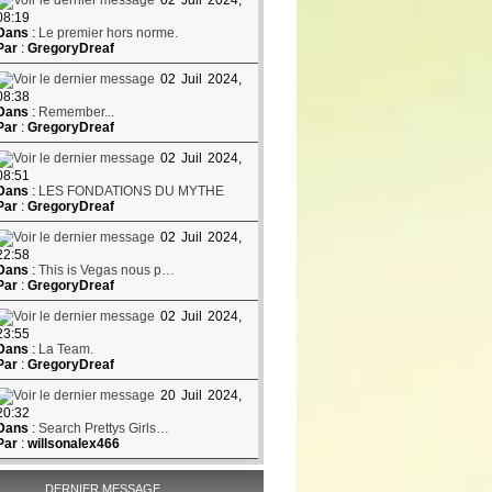
02 Juil 2024,
08:19
Dans
:
Le premier hors norme.
Par
:
GregoryDreaf
02 Juil 2024,
08:38
Dans
:
Remember...
Par
:
GregoryDreaf
02 Juil 2024,
08:51
Dans
:
LES FONDATIONS DU MYTHE
Par
:
GregoryDreaf
02 Juil 2024,
22:58
Dans
:
This is Vegas nous p…
Par
:
GregoryDreaf
02 Juil 2024,
23:55
Dans
:
La Team.
Par
:
GregoryDreaf
20 Juil 2024,
20:32
Dans
:
Search Prettys Girls…
Par
:
willsonalex466
DERNIER MESSAGE