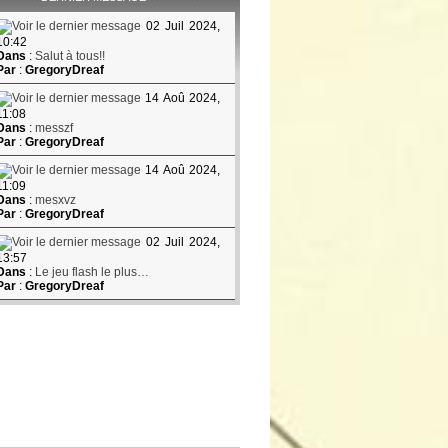
02 Juil 2024,
10:42
Dans
:
Salut à tous!!
Par
:
GregoryDreaf
14 Aoû 2024,
11:08
Dans
:
messzf
Par
:
GregoryDreaf
14 Aoû 2024,
11:09
Dans
:
mesxvz
Par
:
GregoryDreaf
02 Juil 2024,
13:57
Dans
:
Le jeu flash le plus…
Par
:
GregoryDreaf