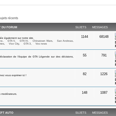
sujets récents
ET DU FORUM
SUJETS
MESSAGES
1144
68148
ée également sur notre site.
ne
,
GTA V
,
GTA IV
,
Chinatown Wars
,
San Andreas
,
ries
,
Vice City
,
GTA 3
,
Vos news
55
791
déclaration de l'équipe de GTA Légende sur des décisions,
82
1226
ez vous exprimer ici !
148
1087
s modérateurs.
EFT AUTO
SUJETS
MESSAGES