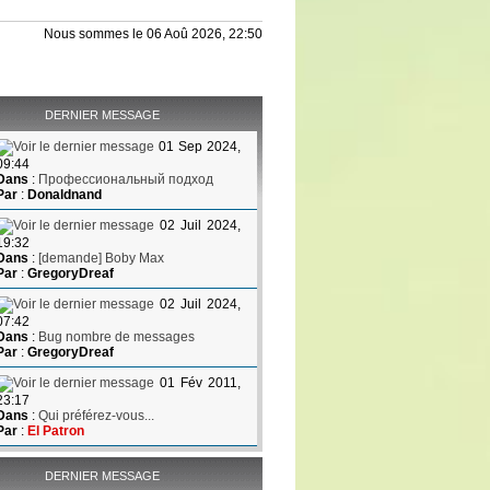
Nous sommes le 06 Aoû 2026, 22:50
DERNIER MESSAGE
01 Sep 2024,
09:44
Dans
:
Профессиональный подход
Par
:
Donaldnand
02 Juil 2024,
19:32
Dans
:
[demande] Boby Max
Par
:
GregoryDreaf
02 Juil 2024,
07:42
Dans
:
Bug nombre de messages
Par
:
GregoryDreaf
01 Fév 2011,
23:17
Dans
:
Qui préférez-vous...
Par
:
El Patron
DERNIER MESSAGE