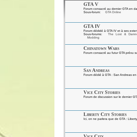
GTA V
Forum consacré au dernier GTA en da
Sous-forum:
GTA Online
GTA IV
Forum dédidé à GTA IV et à ses exten
Sous-forums:
The Lost & Damn
Modding
Chinatown Wars
Forum consacré au futur GTA prévu s
San Andreas
Forum dédié à GTA : San Andreas en gé
Vice City Stories
Forum de discussion sur le dernier GT
Liberty City Stories
Ici, on ne parlera que de GTA : Liberty
Vice City