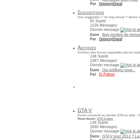
Par
:
GregoryDreaf
Suggestions
Une suggestion ? Un bug trouvé ? Venez vo
82
Sujets
1226
Messages
Dernier message
Dans
:
Bug nombre de mess
Par
:
GregoryDreaf
Archives
Archives des forums supprimés par les mod
148
Sujets
1087
Messages
Dernier message
Dans
:
Qui préférez-vous...
Par
:
El Patron
GTA V
Forum consacré au dernier GTA en date : G
Sous-forum:
GTA Online
136
Sujets
2695
Messages
Dernier message
Dans
:
GTA V pour 2012 ? L