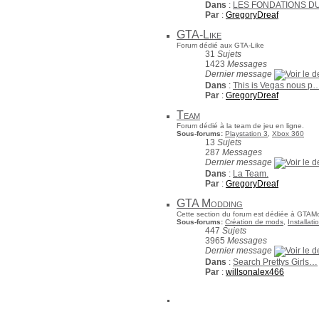
Dans
:
LES FONDATIONS D
Par
:
GregoryDreaf
GTA-Like
Forum dédié aux GTA-Like
31
Sujets
1423
Messages
Dernier message
Dans
:
This is Vegas nous p
Par
:
GregoryDreaf
Team
Forum dédié à la team de jeu en ligne.
Sous-forums:
Playstation 3
,
Xbox 360
13
Sujets
287
Messages
Dernier message
Dans
:
La Team.
Par
:
GregoryDreaf
GTA Modding
Cette section du forum est dédiée à GTAMo
Sous-forums:
Création de mods
,
Installat
447
Sujets
3965
Messages
Dernier message
Dans
:
Search Prettys Girls…
Par
:
willsonalex466