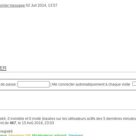
02 Juil 2024, 13:57
rer
 de passe:
|
Me connecter automatiquement à chaque visite
stré, 0 invisible et 0 invité (basées sur les utilisateurs actifs des 5 dernières minutes
est de
467
, le 15 Aoû 2016, 23:03
nregistré
baux
,
Membres VIP
,
Modérateurs adjoints
,
Newsers