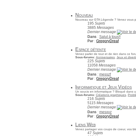
Nouveau
Nouveau sur GTA Légende ? Venez vous pré
195
Sujets
3885
Messages
Dernier message
Dans
:
Salut à tous!!
Par
:
GregoryDreaf
Espace détente
Venez parler de tout et de rien dans ce for
Sous-forums:
Anniversaires
,
Jeux et diver
225
Sujets
11058
Messages
Dernier message
Dans
:
messzf
Par
:
GregoryDreaf
Informatique et Jeux Vidéos
Un soucis en informatique ? Bloqué dans un
Sous-forums:
Créations graphiques
,
Probl
216
Sujets
5115
Messages
Dernier message
Dans
:
mesxvz
Par
:
GregoryDreaf
Liens Web
Venez partager vos coups de coeur, vos bl
47
Sujets