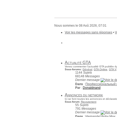
Nous sommes le 08 Aoû 2026, 07:01
Voir les messages sans réponses
•
V
Actualité GTA
Venez commenter l'actualité GTA publiée ég
Sous-forums:
Général
,
GTA Online
,
GTA V
1144
Sujets
68148
Messages
Dernier message
Dans
:
Профессиональный 
Par
:
Donaldnand
Annonces du network
Ici se font toutes les annonces et déclara
Sous-forum:
Recrutement
55
Sujets
791
Messages
Dernier message
Dans
:
[demande] Boby Max