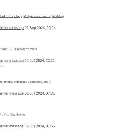
.
llad of Gay Tony
,
Multijoueur et teams
,
Modding
01 Sep 2024, 20:24
ntendo DS : Chinatown Wars
02 Juil 2024, 22:21
:…
 (mods, multijoueur, consoles, etc...)
02 Juil 2024, 07:01
: Vice City Stories
02 Juil 2024, 07:56