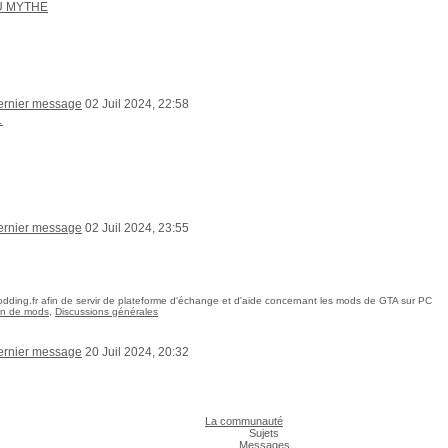
U MYTHE
02 Juil 2024, 22:58
…
02 Juil 2024, 23:55
dding.fr afin de servir de plateforme d'échange et d'aide concernant les mods de GTA sur PC
ion de mods
,
Discussions générales
20 Juil 2024, 20:32
La communauté
Sujets
Messages