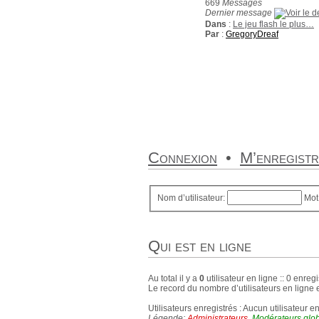
669
Messages
Dernier message
Dans
:
Le jeu flash le plus…
Par
:
GregoryDreaf
Connexion
•
M’enregist
Nom d’utilisateur:
Mot
Qui est en ligne
Au total il y a
0
utilisateur en ligne :: 0 enregi
Le record du nombre d’utilisateurs en ligne 
Utilisateurs enregistrés : Aucun utilisateur e
Légende:
Administrateurs
,
Modérateurs glo