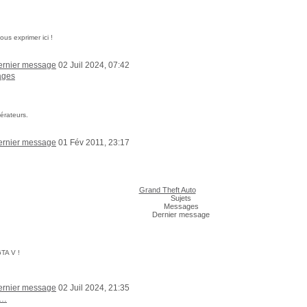
us exprimer ici !
02 Juil 2024, 07:42
ages
érateurs.
01 Fév 2011, 23:17
Grand Theft Auto
Sujets
Messages
Dernier message
TA V !
02 Juil 2024, 21:35
a…