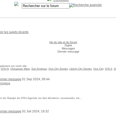
Connexion
oir les sujets récents
Vie du site et du forum
Sujets
Messages
Dernier message
alement sur notre site.
,
GTA IV
,
Chinatown Wars
,
San Andreas
,
Vice City Stories
,
Liberty City Stories
,
Vice City
,
GTA 3
,
V
01 Sep 2024, 09:44
подход
tion de l'équipe de GTA Légende sur des décisions, nouveautés, etc...
02 Juil 2024, 19:32