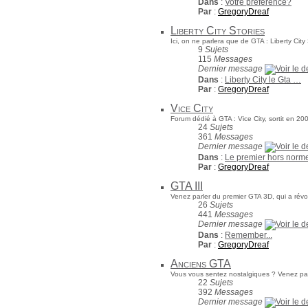
Dans
:
Votre préférence?
Par
:
GregoryDreaf
Liberty City Stories
Ici, on ne parlera que de GTA : Liberty City 
9
Sujets
115
Messages
Dernier message
Dans
:
Liberty City le Gta …
Par
:
GregoryDreaf
Vice City
Forum dédié à GTA : Vice City, sortit en 20
24
Sujets
361
Messages
Dernier message
Dans
:
Le premier hors norm
Par
:
GregoryDreaf
GTA III
Venez parler du premier GTA 3D, qui a révol
26
Sujets
441
Messages
Dernier message
Dans
:
Remember...
Par
:
GregoryDreaf
Anciens GTA
Vous vous sentez nostalgiques ? Venez parl
22
Sujets
392
Messages
Dernier message