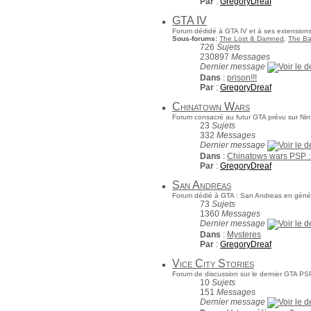
Par
:
GregoryDreaf
GTA IV
Forum dédidé à GTA IV et à ses extensions
Sous-forums:
The Lost & Damned
,
The Ba
726
Sujets
230897
Messages
Dernier message
Dans
:
prison!!!
Par
:
GregoryDreaf
Chinatown Wars
Forum consacré au futur GTA prévu sur Ni
23
Sujets
332
Messages
Dernier message
Dans
:
Chinatows wars PSP 
Par
:
GregoryDreaf
San Andreas
Forum dédié à GTA : San Andreas en général
73
Sujets
1360
Messages
Dernier message
Dans
:
Mysteres
Par
:
GregoryDreaf
Vice City Stories
Forum de discussion sur le dernier GTA PSP 
10
Sujets
151
Messages
Dernier message