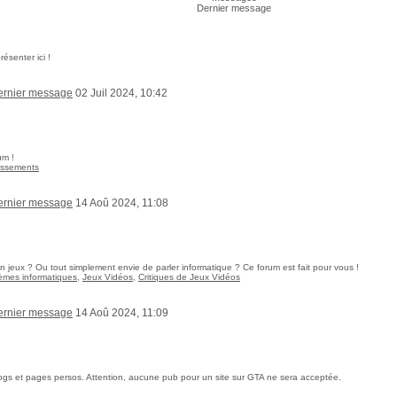
Dernier message
senter ici !
02 Juil 2024, 10:42
um !
tissements
14 Aoû 2024, 11:08
 jeux ? Ou tout simplement envie de parler informatique ? Ce forum est fait pour vous !
èmes informatiques
,
Jeux Vidéos
,
Critiques de Jeux Vidéos
14 Aoû 2024, 11:09
ogs et pages persos. Attention, aucune pub pour un site sur GTA ne sera acceptée.