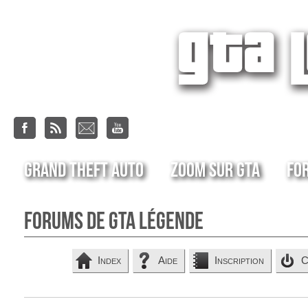
Grand Theft Auto
Zoom sur GTA
Fo
Forums de GTA Légende
Index
Aide
Inscription
C