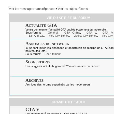
Voir les messages sans réponses
•
Voir les sujets récents
VIE DU SITE ET DU FORUM
Actualité GTA
Venez commenter l'actualité GTA publiée également sur notre site.
Sous-forums:
Général
,
GTA Online
,
GTA V
,
GTA IV
San Andreas
,
Vice City Stories
,
Liberty City Stories
,
Vice City
,
Annonces du network
Ici se font toutes les annonces et déclaration de l'équipe de GTA Lég
nouveautés, etc...
Sous-forum:
Recrutement
Suggestions
Une suggestion ? Un bug trouvé ? Venez vous exprimer ici !
Archives
Archives des forums supprimés par les modérateurs.
GRAND THEFT AUTO
GTA V
Forum consacré au dernier GTA en date : GTA V !