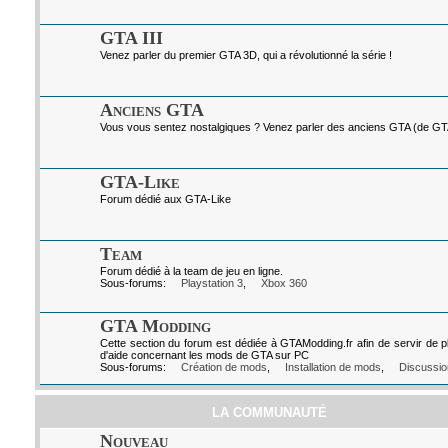
GTA III
Venez parler du premier GTA 3D, qui a révolutionné la série !
Anciens GTA
Vous vous sentez nostalgiques ? Venez parler des anciens GTA (de GTA I
GTA-Like
Forum dédié aux GTA-Like
Team
Forum dédié à la team de jeu en ligne.
Sous-forums:
Playstation 3
,
Xbox 360
GTA Modding
Cette section du forum est dédiée à GTAModding.fr afin de servir de p
d'aide concernant les mods de GTA sur PC
Sous-forums:
Création de mods
,
Installation de mods
,
Discussio
LA COMMUNAUTÉ
Nouveau