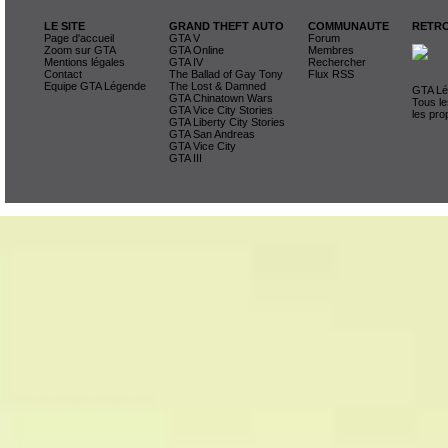
LE SITE
GRAND THEFT AUTO
COMMUNAUTE
RETRO
Page d'accueil
GTA V
Forum
Zoom sur GTA
GTA Online
Membres
Mentions légales
GTA IV
Rechercher
Contact
The Ballad of Gay Tony
Flux RSS
Equipe GTA Légende
The Lost & Damned
GTA Lég
GTA Chinatown Wars
Tous le
GTA Vice City Stories
les pro
GTA Liberty City Stories
GTA San Andreas
GTA Vice City
GTA III