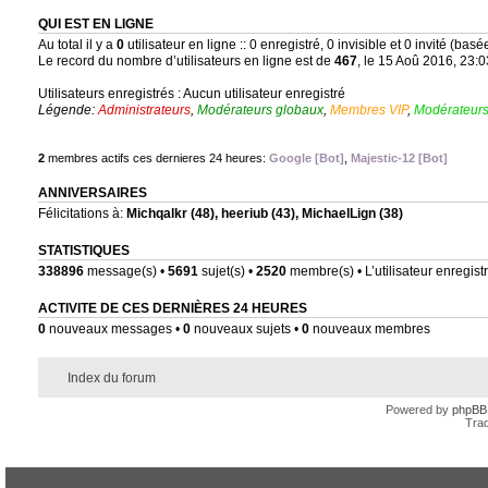
QUI EST EN LIGNE
Au total il y a
0
utilisateur en ligne :: 0 enregistré, 0 invisible et 0 invité (bas
Le record du nombre d’utilisateurs en ligne est de
467
, le 15 Aoû 2016, 23:0
Utilisateurs enregistrés : Aucun utilisateur enregistré
Légende:
Administrateurs
,
Modérateurs globaux
,
Membres VIP
,
Modérateurs
2
membres actifs ces dernieres 24 heures:
Google [Bot]
,
Majestic-12 [Bot]
ANNIVERSAIRES
Félicitations à:
Michqalkr
(48),
heeriub
(43),
MichaelLign
(38)
STATISTIQUES
338896
message(s) •
5691
sujet(s) •
2520
membre(s) • L’utilisateur enregistr
ACTIVITE DE CES DERNIÈRES 24 HEURES
0
nouveaux messages •
0
nouveaux sujets •
0
nouveaux membres
Index du forum
Powered by
phpBB
Trad