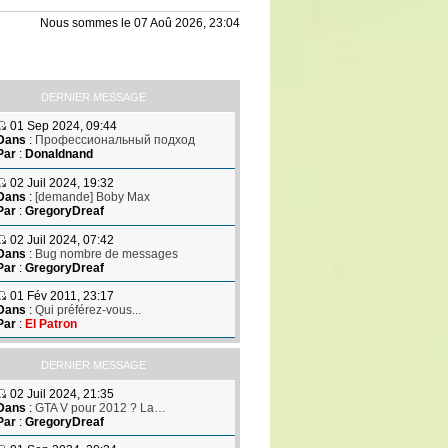
Nous sommes le 07 Aoû 2026, 23:04
DERNIER MESSAGE
01 Sep 2024, 09:44
Dans
:
Профессиональный подход
Par
:
Donaldnand
02 Juil 2024, 19:32
Dans
:
[demande] Boby Max
Par
:
GregoryDreaf
02 Juil 2024, 07:42
Dans
:
Bug nombre de messages
Par
:
GregoryDreaf
01 Fév 2011, 23:17
Dans
:
Qui préférez-vous...
Par
:
El Patron
DERNIER MESSAGE
02 Juil 2024, 21:35
Dans
:
GTA V pour 2012 ? La…
Par
:
GregoryDreaf