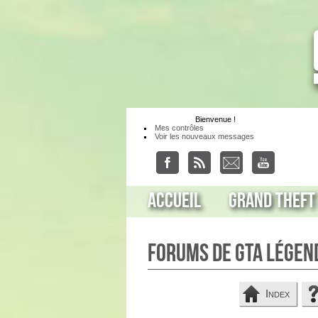
Bienvenue
!
Mes contrôles
Voir les nouveaux messages
Accueil
Grand Theft
Forums de GTA Légen
Index