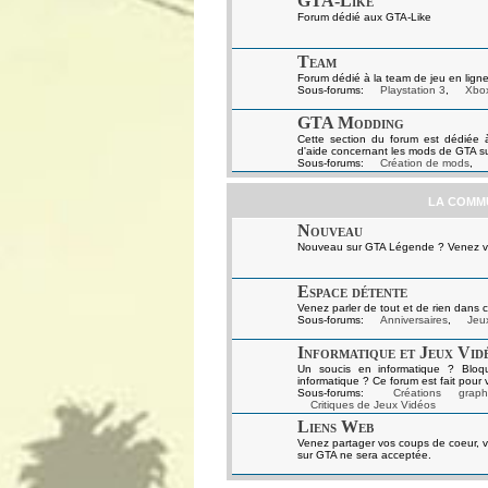
GTA-Like
Forum dédié aux GTA-Like
Team
Forum dédié à la team de jeu en ligne
Sous-forums:
Playstation 3
,
Xbo
GTA Modding
Cette section du forum est dédiée 
d'aide concernant les mods de GTA s
Sous-forums:
Création de mods
,
LA COMM
Nouveau
Nouveau sur GTA Légende ? Venez vou
Espace détente
Venez parler de tout et de rien dans c
Sous-forums:
Anniversaires
,
Jeux
Informatique et Jeux Vid
Un soucis en informatique ? Bloq
informatique ? Ce forum est fait pour 
Sous-forums:
Créations graph
Critiques de Jeux Vidéos
Liens Web
Venez partager vos coups de coeur, v
sur GTA ne sera acceptée.