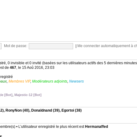
Mot de passe:
|
Me connecter automatiquement à c
stré, 0 invisible et 0 invité (basées sur les utilisateurs actifs des 5 dernières minutes
est de
467
, le 15 Aoû 2016, 23:03
nregistré
baux
,
Membres VIP
,
Modérateurs adjoints
,
Newsers
le [Bot]
,
Majestic-12 [Bot]
2),
RonyNon
(40),
Donaldnand
(39),
Egortoi
(38)
mbre(s) • L’utilisateur enregistré le plus récent est
Hermanaffed