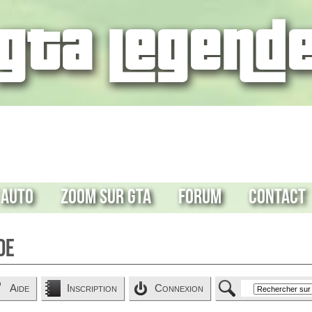
 Auto
Zoom sur GTA
Forum
Contact
de
Aide
Inscription
Connexion