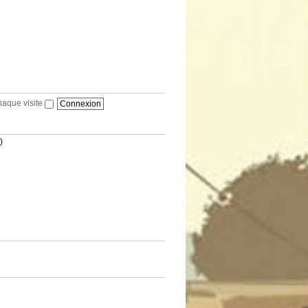
haque visite
)