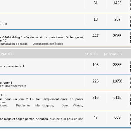
31
1423
13
287
.
x 360
447
3965
à GTAModding.fr afin de servir de plateforme d'échange et
ur PC
Installation de mods
,
Discussions générales
UNAUTÉ
SUJETS
MESSAGES
195
3885
s présenter ici !
225
11058
e forum !
 et divertissements
éos
216
5115
ué dans un jeux ? Ou tout simplement envie de parler
vous !
iques
,
Problèmes informatiques
,
Jeux Vidéos
,
47
669
os blogs et pages persos. Attention, aucune pub pour un site