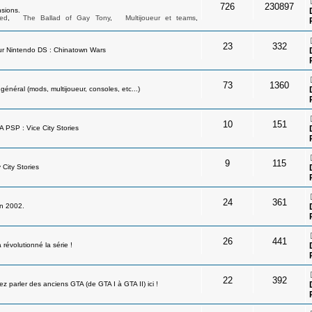
726
230897
sions.
ed
,
The Ballad of Gay Tony
,
Multijoueur et teams
,
23
332
ur Nintendo DS : Chinatown Wars
73
1360
néral (mods, multijoueur, consoles, etc...)
10
151
A PSP : Vice City Stories
9
115
 City Stories
24
361
en 2002.
26
441
révolutionné la série !
22
392
 parler des anciens GTA (de GTA I à GTA II) ici !