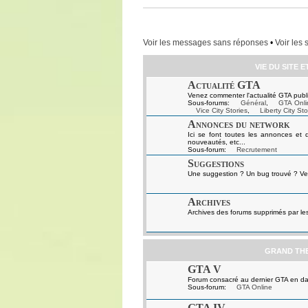
Voir les messages sans réponses
•
Voir les 
VIE DU SITE 
Actualité GTA
Venez commenter l'actualité GTA publi
Sous-forums:
Général
,
GTA Onli
Vice City Stories
,
Liberty City Sto
Annonces du network
Ici se font toutes les annonces et 
nouveautés, etc...
Sous-forum:
Recrutement
Suggestions
Une suggestion ? Un bug trouvé ? Ven
Archives
Archives des forums supprimés par le
GRAND TH
GTA V
Forum consacré au dernier GTA en da
Sous-forum:
GTA Online
GTA IV