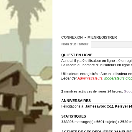
CONNEXION
•
M’ENREGISTRER
Nom d’utilisateur:
QUI EST EN LIGNE
Au total il y a
0
utilisateur en ligne :: 0 enregi
Le record du nombre d’utilisateurs en ligne 
Utilisateurs enregistrés : Aucun utilisateur e
Légende:
Administrateurs
,
Modérateurs glo
2
membres actifs ces dernieres 24 heures:
Goog
ANNIVERSAIRES
Félicitations à:
Jamesavoix
(51),
Kelsyer
(4
STATISTIQUES
338896
message(s) •
5691
sujet(s) •
2520
me