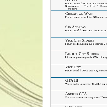
Forum dédidé à GTA IV et à ses exten
Sous-forums:
The Lost & Damn
Modding
Chinatown Wars
Forum consacré au futur GTA prévu s
San Andreas
Forum dédié à GTA : San Andreas en gé
Vice City Stories
Forum de discussion sur le dernier GT
Liberty City Stories
Ici, on ne parlera que de GTA : Liberty
Vice City
Forum dédié à GTA : Vice City, sortit 
GTA III
Venez parler du premier GTA 3D, qui a 
Anciens GTA
Vous vous sentez nostalgiques ? Venez