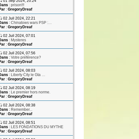
01 Sep 2024, 20:24
Dans
:
prison!!!
Par
:
GregoryDreaf
02 Juil 2024, 22:21
Dans
:
Chinatows wars PSP :…
Par
:
GregoryDreaf
02 Juil 2024, 07:01
Dans
:
Mysteres
Par
:
GregoryDreaf
02 Juil 2024, 07:56
Dans
:
Votre préférence?
Par
:
GregoryDreaf
02 Juil 2024, 08:03
Dans
:
Liberty City le Gta …
Par
:
GregoryDreaf
02 Juil 2024, 08:19
Dans
:
Le premier hors norme.
Par
:
GregoryDreaf
02 Juil 2024, 08:38
Dans
:
Remember...
Par
:
GregoryDreaf
02 Juil 2024, 08:51
Dans
:
LES FONDATIONS DU MYTHE
Par
:
GregoryDreaf