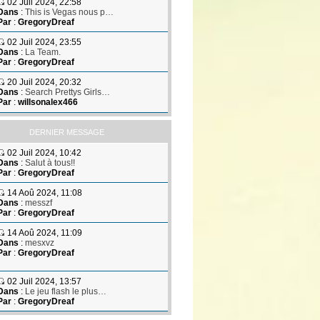
02 Juil 2024, 22:58
Dans
:
This is Vegas nous p…
Par
:
GregoryDreaf
02 Juil 2024, 23:55
Dans
:
La Team.
Par
:
GregoryDreaf
20 Juil 2024, 20:32
Dans
:
Search Prettys Girls…
Par
:
willsonalex466
DERNIER MESSAGE
02 Juil 2024, 10:42
Dans
:
Salut à tous!!
Par
:
GregoryDreaf
14 Aoû 2024, 11:08
Dans
:
messzf
Par
:
GregoryDreaf
14 Aoû 2024, 11:09
Dans
:
mesxvz
Par
:
GregoryDreaf
02 Juil 2024, 13:57
Dans
:
Le jeu flash le plus…
Par
:
GregoryDreaf