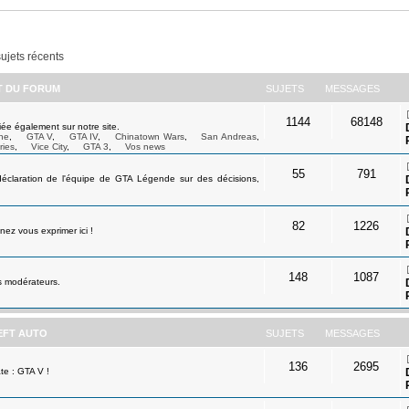
sujets récents
ET DU FORUM
SUJETS
MESSAGES
1144
68148
ée également sur notre site.
ne
,
GTA V
,
GTA IV
,
Chinatown Wars
,
San Andreas
,
ries
,
Vice City
,
GTA 3
,
Vos news
55
791
déclaration de l'équipe de GTA Légende sur des décisions,
82
1226
ez vous exprimer ici !
148
1087
s modérateurs.
EFT AUTO
SUJETS
MESSAGES
136
2695
te : GTA V !