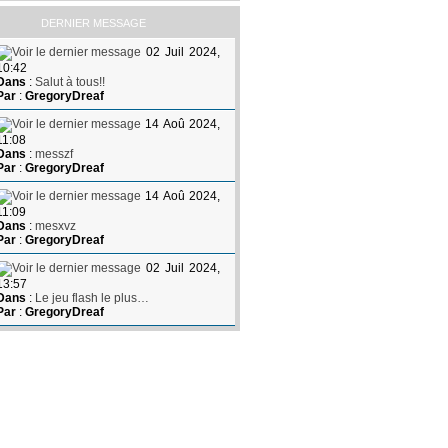
DERNIER MESSAGE
02 Juil 2024,
10:42
Dans
:
Salut à tous!!
Par
:
GregoryDreaf
14 Aoû 2024,
11:08
Dans
:
messzf
Par
:
GregoryDreaf
14 Aoû 2024,
11:09
Dans
:
mesxvz
Par
:
GregoryDreaf
02 Juil 2024,
13:57
Dans
:
Le jeu flash le plus…
Par
:
GregoryDreaf