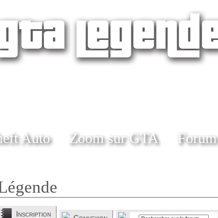
eft Auto
Zoom sur GTA
Forum
Légende
Inscription
Connexion