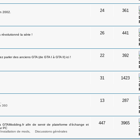
24
361
en 2002.
26
441
révolutionné la série !
22
392
 parler des anciens GTA (de GTA I à GTA II) ici !
31
1423
13
287
.
x 360
447
3965
à GTAModding.fr afin de servir de plateforme d'échange et
ur PC
Installation de mods
,
Discussions générales