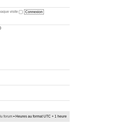
haque visite
)
du forum
• Heures au format UTC + 1 heure