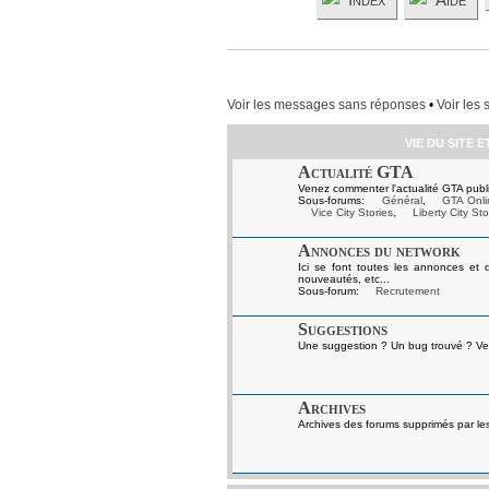
Voir les messages sans réponses
•
Voir les 
VIE DU SITE 
Actualité GTA
Venez commenter l'actualité GTA publi
Sous-forums:
Général
,
GTA Onli
Vice City Stories
,
Liberty City Sto
Annonces du network
Ici se font toutes les annonces et 
nouveautés, etc...
Sous-forum:
Recrutement
Suggestions
Une suggestion ? Un bug trouvé ? Ven
Archives
Archives des forums supprimés par le