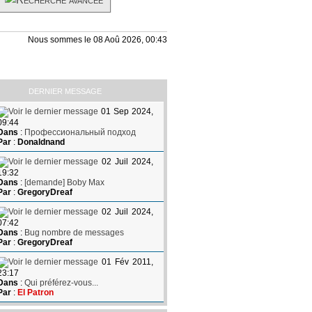
Nous sommes le 08 Aoû 2026, 00:43
DERNIER MESSAGE
01 Sep 2024,
09:44
Dans
:
Профессиональный подход
Par
:
Donaldnand
02 Juil 2024,
19:32
Dans
:
[demande] Boby Max
Par
:
GregoryDreaf
02 Juil 2024,
07:42
Dans
:
Bug nombre de messages
Par
:
GregoryDreaf
01 Fév 2011,
23:17
Dans
:
Qui préférez-vous...
Par
:
El Patron