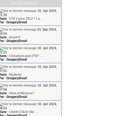
DERNIER MESSAGE
02 Juil 2024,
21:35
Dans
:
GTA V pour 2012 ? La…
Par
:
GregoryDreaf
01 Sep 2024,
20:24
Dans
:
prison!!!
Par
:
GregoryDreaf
02 Juil 2024,
22:21
Dans
:
Chinatows wars PSP :…
Par
:
GregoryDreaf
02 Juil 2024,
07:01
Dans
:
Mysteres
Par
:
GregoryDreaf
02 Juil 2024,
07:56
Dans
:
Votre préférence?
Par
:
GregoryDreaf
02 Juil 2024,
08:03
Dans
:
Liberty City le Gta …
Par
:
GregoryDreaf