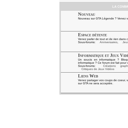
LA COMM
Nouveau
Nouveau sur GTA Légende ? Venez vou
Espace détente
Venez parler de tout et de rien dans c
Sous-forums:
Anniversaires
,
Jeux
Informatique et Jeux Vid
Un soucis en informatique ? Bloq
informatique ? Ce forum est fait pour 
Sous-forums:
Créations graph
Critiques de Jeux Vidéos
Liens Web
Venez partager vos coups de coeur, v
sur GTA ne sera acceptée.