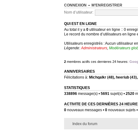
CONNEXION
•
M’ENREGISTRER
Nom d’utilisateur:
QUI EST EN LIGNE
Au total il y a
0
utilisateur en ligne :: 0 enregi
Le record du nombre d’utilisateurs en ligne 
Utilisateurs enregistrés : Aucun utilisateur e
Légende:
Administrateurs
,
Modérateurs glo
2
membres actifs ces dernieres 24 heures:
Goog
ANNIVERSAIRES
Félicitations à:
Michqalkr
(48),
heeriub
(43)
STATISTIQUES
338896
message(s) •
5691
sujet(s) •
2520
me
ACTIVITE DE CES DERNIÈRES 24 HEURE
0
nouveaux messages •
0
nouveaux sujets 
Index du forum