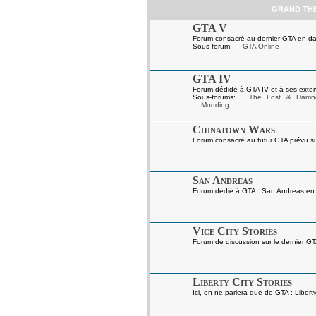
GRAND TH
GTA V
Forum consacré au dernier GTA en da
Sous-forum:
GTA Online
GTA IV
Forum dédidé à GTA IV et à ses exten
Sous-forums:
The Lost & Damn
Modding
Chinatown Wars
Forum consacré au futur GTA prévu s
San Andreas
Forum dédié à GTA : San Andreas en gé
Vice City Stories
Forum de discussion sur le dernier GT
Liberty City Stories
Ici, on ne parlera que de GTA : Liberty