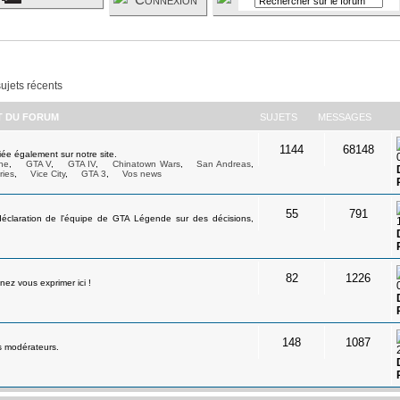
sujets récents
ET DU FORUM
SUJETS
MESSAGES
1144
68148
ée également sur notre site.
ne
,
GTA V
,
GTA IV
,
Chinatown Wars
,
San Andreas
,
ries
,
Vice City
,
GTA 3
,
Vos news
55
791
déclaration de l'équipe de GTA Légende sur des décisions,
82
1226
ez vous exprimer ici !
148
1087
s modérateurs.