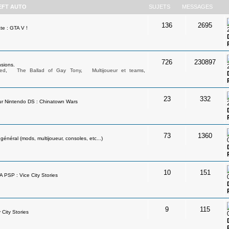
EFT AUTO
SUJETS
MESSAGES
136
2695
te : GTA V !
726
230897
sions.
ed
,
The Ballad of Gay Tony
,
Multijoueur et teams
,
23
332
ur Nintendo DS : Chinatown Wars
73
1360
néral (mods, multijoueur, consoles, etc...)
10
151
A PSP : Vice City Stories
9
115
 City Stories