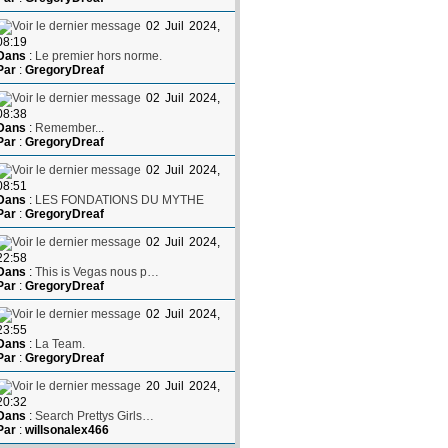
02 Juil 2024,
08:19
Dans
:
Le premier hors norme.
Par
:
GregoryDreaf
02 Juil 2024,
08:38
Dans
:
Remember...
Par
:
GregoryDreaf
02 Juil 2024,
08:51
Dans
:
LES FONDATIONS DU MYTHE
Par
:
GregoryDreaf
02 Juil 2024,
22:58
Dans
:
This is Vegas nous p…
Par
:
GregoryDreaf
02 Juil 2024,
23:55
Dans
:
La Team.
Par
:
GregoryDreaf
20 Juil 2024,
20:32
Dans
:
Search Prettys Girls…
Par
:
willsonalex466