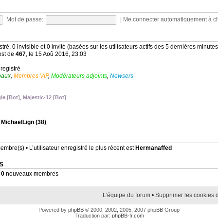
Mot de passe:
|
Me connecter automatiquement à c
stré, 0 invisible et 0 invité (basées sur les utilisateurs actifs des 5 dernières minutes
est de
467
, le 15 Aoû 2016, 23:03
nregistré
baux
,
Membres VIP
,
Modérateurs adjoints
,
Newsers
le [Bot]
,
Majestic-12 [Bot]
,
MichaelLign
(38)
mbre(s) • L’utilisateur enregistré le plus récent est
Hermanaffed
S
•
0
nouveaux membres
L’équipe du forum
•
Supprimer les cookies 
Powered by
phpBB
© 2000, 2002, 2005, 2007 phpBB Group
Traduction par:
phpBB-fr.com