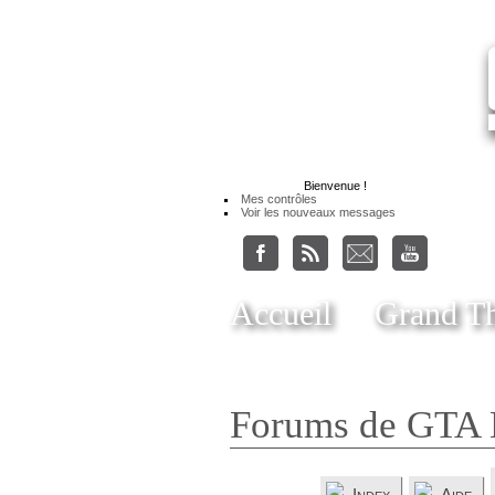
Bienvenue
!
Mes contrôles
Voir les nouveaux messages
Accueil
Grand Th
Forums de GTA 
Index
Aide