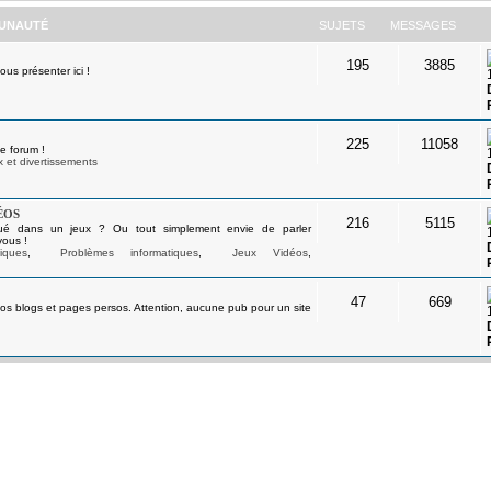
UNAUTÉ
SUJETS
MESSAGES
195
3885
s présenter ici !
225
11058
e forum !
 et divertissements
éos
216
5115
ué dans un jeux ? Ou tout simplement envie de parler
vous !
iques
,
Problèmes informatiques
,
Jeux Vidéos
,
47
669
os blogs et pages persos. Attention, aucune pub pour un site