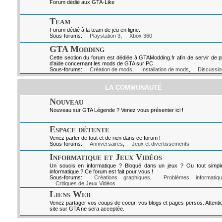
Forum dédié aux GTA-Like
Team
Forum dédié à la team de jeu en ligne.
Sous-forums:
Playstation 3
,
Xbox 360
GTA Modding
Cette section du forum est dédiée à GTAModding.fr afin de servir de p
d'aide concernant les mods de GTA sur PC
Sous-forums:
Création de mods
,
Installation de mods
,
Discussio
LA COMMUNAUTÉ
Nouveau
Nouveau sur GTA Légende ? Venez vous présenter ici !
Espace détente
Venez parler de tout et de rien dans ce forum !
Sous-forums:
Anniversaires
,
Jeux et divertissements
Informatique et Jeux Vidéos
Un soucis en informatique ? Bloqué dans un jeux ? Ou tout simpl
informatique ? Ce forum est fait pour vous !
Sous-forums:
Créations graphiques
,
Problèmes informatiq
Critiques de Jeux Vidéos
Liens Web
Venez partager vos coups de coeur, vos blogs et pages persos. Attenti
site sur GTA ne sera acceptée.