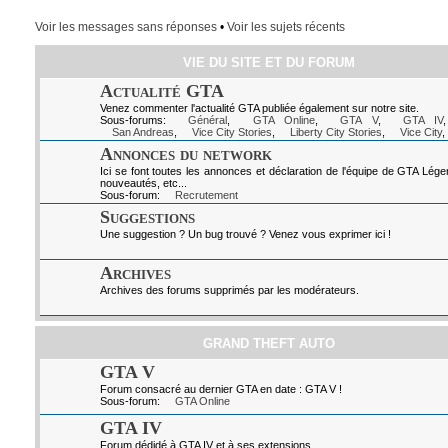
Voir les messages sans réponses
•
Voir les sujets récents
VIE DU SITE ET DU FORUM
Actualité GTA
Venez commenter l'actualité GTA publiée également sur notre site.
Sous-forums:
Général
,
GTA Online
,
GTA V
,
GTA IV
San Andreas
,
Vice City Stories
,
Liberty City Stories
,
Vice City
,
Annonces du network
Ici se font toutes les annonces et déclaration de l'équipe de GTA Lég
nouveautés, etc...
Sous-forum:
Recrutement
Suggestions
Une suggestion ? Un bug trouvé ? Venez vous exprimer ici !
Archives
Archives des forums supprimés par les modérateurs.
GRAND THEFT AUTO
GTA V
Forum consacré au dernier GTA en date : GTA V !
Sous-forum:
GTA Online
GTA IV
Forum dédidé à GTA IV et à ses extensions.