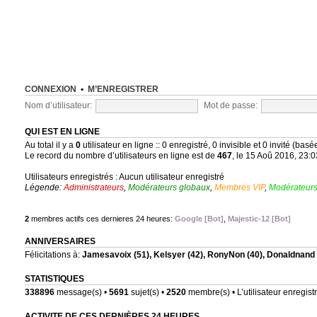
CONNEXION
•
M’ENREGISTRER
Nom d’utilisateur:
Mot de passe:
QUI EST EN LIGNE
Au total il y a
0
utilisateur en ligne :: 0 enregistré, 0 invisible et 0 invité (bas
Le record du nombre d’utilisateurs en ligne est de
467
, le 15 Aoû 2016, 23:0
Utilisateurs enregistrés : Aucun utilisateur enregistré
Légende:
Administrateurs
,
Modérateurs globaux
,
Membres VIP
,
Modérateurs
2
membres actifs ces dernieres 24 heures:
Google [Bot]
,
Majestic-12 [Bot]
ANNIVERSAIRES
Félicitations à:
Jamesavoix
(51),
Kelsyer
(42),
RonyNon
(40),
Donaldnand
STATISTIQUES
338896
message(s) •
5691
sujet(s) •
2520
membre(s) • L’utilisateur enregistr
ACTIVITE DE CES DERNIÈRES 24 HEURES