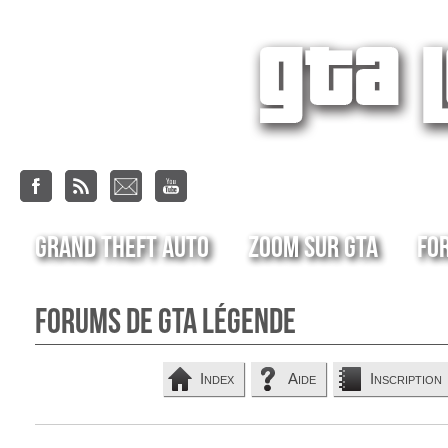
Grand Theft Auto
Zoom sur GTA
Fo
Forums de GTA Légende
Index
Aide
Inscription