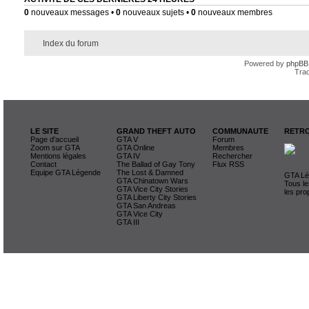
0
nouveaux messages •
0
nouveaux sujets •
0
nouveaux membres
Index du forum
Powered by
phpBB
Trad
LE SITE
GRAND THEFT AUTO
COMMUNAUTE
RETRO
Page d'accueil
GTA V
Forum
Zoom sur GTA
GTA Online
Membres
Mentions légales
GTA IV
Rechercher
Contact
The Ballad of Gay Tony
Flux RSS
Equipe GTA Légende
The Lost & Damned
GTA Lég
GTA Chinatown Wars
Tous le
GTA Vice City Stories
les pro
GTA Liberty City Stories
GTA San Andreas
GTA Vice City
GTA III