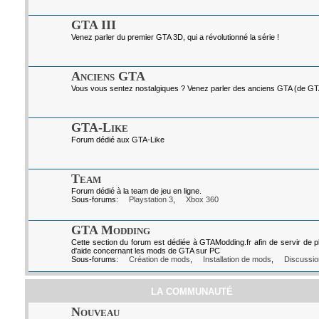
GTA III
Venez parler du premier GTA 3D, qui a révolutionné la série !
Anciens GTA
Vous vous sentez nostalgiques ? Venez parler des anciens GTA (de GTA I
GTA-Like
Forum dédié aux GTA-Like
Team
Forum dédié à la team de jeu en ligne.
Sous-forums:
Playstation 3
,
Xbox 360
GTA Modding
Cette section du forum est dédiée à GTAModding.fr afin de servir de p
d'aide concernant les mods de GTA sur PC
Sous-forums:
Création de mods
,
Installation de mods
,
Discussio
LA COMMUNAUTÉ
Nouveau