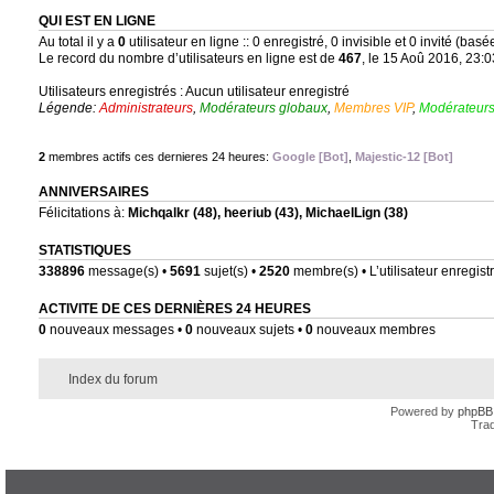
QUI EST EN LIGNE
Au total il y a
0
utilisateur en ligne :: 0 enregistré, 0 invisible et 0 invité (bas
Le record du nombre d’utilisateurs en ligne est de
467
, le 15 Aoû 2016, 23:0
Utilisateurs enregistrés : Aucun utilisateur enregistré
Légende:
Administrateurs
,
Modérateurs globaux
,
Membres VIP
,
Modérateurs
2
membres actifs ces dernieres 24 heures:
Google [Bot]
,
Majestic-12 [Bot]
ANNIVERSAIRES
Félicitations à:
Michqalkr
(48),
heeriub
(43),
MichaelLign
(38)
STATISTIQUES
338896
message(s) •
5691
sujet(s) •
2520
membre(s) • L’utilisateur enregistr
ACTIVITE DE CES DERNIÈRES 24 HEURES
0
nouveaux messages •
0
nouveaux sujets •
0
nouveaux membres
Index du forum
Powered by
phpBB
Trad