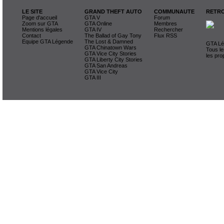
LE SITE
GRAND THEFT AUTO
COMMUNAUTE
RETRO
Page d'accueil
GTA V
Forum
Zoom sur GTA
GTA Online
Membres
Mentions légales
GTA IV
Rechercher
Contact
The Ballad of Gay Tony
Flux RSS
Equipe GTA Légende
The Lost & Damned
GTA Lég
GTA Chinatown Wars
Tous le
GTA Vice City Stories
les pro
GTA Liberty City Stories
GTA San Andreas
GTA Vice City
GTA III