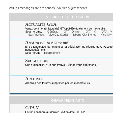
Voir les messages sans réponses
•
Voir les sujets récents
VIE DU SITE ET DU FORUM
Actualité GTA
Venez commenter l'actualité GTA publiée également sur notre site.
Sous-forums:
Général
,
GTA Online
,
GTA V
,
GTA IV
San Andreas
,
Vice City Stories
,
Liberty City Stories
,
Vice City
,
Annonces du network
Ici se font toutes les annonces et déclaration de l'équipe de GTA Lég
nouveautés, etc...
Sous-forum:
Recrutement
Suggestions
Une suggestion ? Un bug trouvé ? Venez vous exprimer ici !
Archives
Archives des forums supprimés par les modérateurs.
GRAND THEFT AUTO
GTA V
Forum consacré au dernier GTA en date : GTA V !