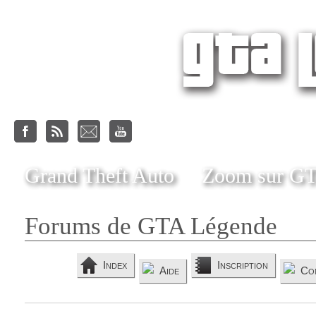
Grand Theft Auto
Zoom sur G
Forums de GTA Légende
Index
Inscription
Aide
Co