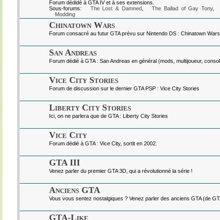
Forum dédidé à GTA IV et à ses extensions.
Sous-forums:
The Lost & Damned
,
The Ballad of Gay Tony
,
Modding
Chinatown Wars
Forum consacré au futur GTA prévu sur Nintendo DS : Chinatown Wars
San Andreas
Forum dédié à GTA : San Andreas en général (mods, multijoueur, console
Vice City Stories
Forum de discussion sur le dernier GTA PSP : Vice City Stories
Liberty City Stories
Ici, on ne parlera que de GTA : Liberty City Stories
Vice City
Forum dédié à GTA : Vice City, sortit en 2002.
GTA III
Venez parler du premier GTA 3D, qui a révolutionné la série !
Anciens GTA
Vous vous sentez nostalgiques ? Venez parler des anciens GTA (de GTA I
GTA-Like