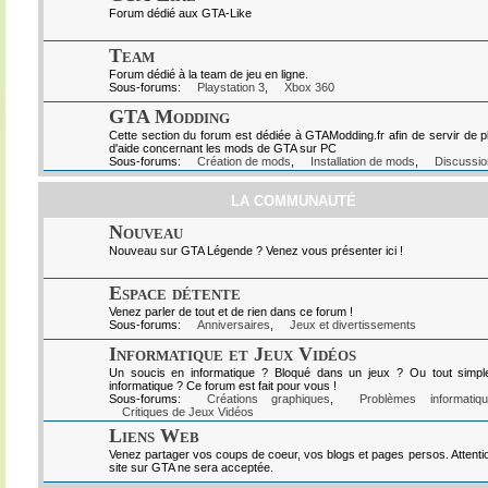
Forum dédié aux GTA-Like
Team
Forum dédié à la team de jeu en ligne.
Sous-forums:
Playstation 3
,
Xbox 360
GTA Modding
Cette section du forum est dédiée à GTAModding.fr afin de servir de p
d'aide concernant les mods de GTA sur PC
Sous-forums:
Création de mods
,
Installation de mods
,
Discussio
LA COMMUNAUTÉ
Nouveau
Nouveau sur GTA Légende ? Venez vous présenter ici !
Espace détente
Venez parler de tout et de rien dans ce forum !
Sous-forums:
Anniversaires
,
Jeux et divertissements
Informatique et Jeux Vidéos
Un soucis en informatique ? Bloqué dans un jeux ? Ou tout simpl
informatique ? Ce forum est fait pour vous !
Sous-forums:
Créations graphiques
,
Problèmes informatiq
Critiques de Jeux Vidéos
Liens Web
Venez partager vos coups de coeur, vos blogs et pages persos. Attenti
site sur GTA ne sera acceptée.