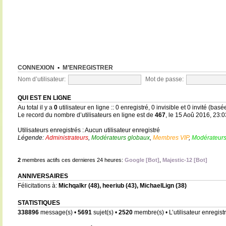
CONNEXION
•
M’ENREGISTRER
Nom d’utilisateur:
Mot de passe:
QUI EST EN LIGNE
Au total il y a
0
utilisateur en ligne :: 0 enregistré, 0 invisible et 0 invité (bas
Le record du nombre d’utilisateurs en ligne est de
467
, le 15 Aoû 2016, 23:0
Utilisateurs enregistrés : Aucun utilisateur enregistré
Légende:
Administrateurs
,
Modérateurs globaux
,
Membres VIP
,
Modérateurs
2
membres actifs ces dernieres 24 heures:
Google [Bot]
,
Majestic-12 [Bot]
ANNIVERSAIRES
Félicitations à:
Michqalkr
(48),
heeriub
(43),
MichaelLign
(38)
STATISTIQUES
338896
message(s) •
5691
sujet(s) •
2520
membre(s) • L’utilisateur enregistr