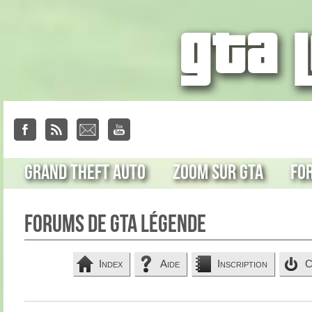
Grand Theft Auto
Zoom sur GTA
Fo
Forums de GTA Légende
Index
Aide
Inscription
C