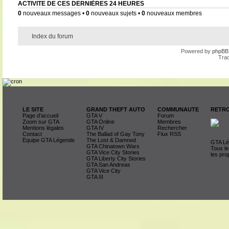
ACTIVITE DE CES DERNIÈRES 24 HEURES
0
nouveaux messages •
0
nouveaux sujets •
0
nouveaux membres
Index du forum
Powered by
phpBB
Trad
LE SITE
GRAND THEFT AUTO
COMMUNAUTE
RETRO
Page d'accueil
GTA V
Forum
Zoom sur GTA
GTA Online
Membres
Mentions légales
GTA IV
Rechercher
Contact
The Ballad of Gay Tony
Flux RSS
Equipe GTA Légende
The Lost & Damned
GTA Lég
GTA Chinatown Wars
Tous le
GTA Vice City Stories
les pro
GTA Liberty City Stories
GTA San Andreas
GTA Vice City
GTA III