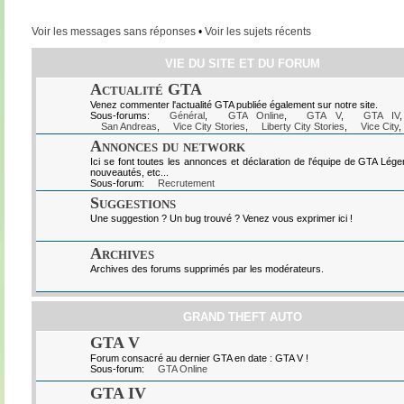
Voir les messages sans réponses
•
Voir les sujets récents
VIE DU SITE ET DU FORUM
Actualité GTA
Venez commenter l'actualité GTA publiée également sur notre site.
Sous-forums:
Général
,
GTA Online
,
GTA V
,
GTA IV
San Andreas
,
Vice City Stories
,
Liberty City Stories
,
Vice City
,
Annonces du network
Ici se font toutes les annonces et déclaration de l'équipe de GTA Lég
nouveautés, etc...
Sous-forum:
Recrutement
Suggestions
Une suggestion ? Un bug trouvé ? Venez vous exprimer ici !
Archives
Archives des forums supprimés par les modérateurs.
GRAND THEFT AUTO
GTA V
Forum consacré au dernier GTA en date : GTA V !
Sous-forum:
GTA Online
GTA IV