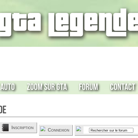
 Auto
Zoom sur GTA
Forum
Contact
de
Inscription
Connexion