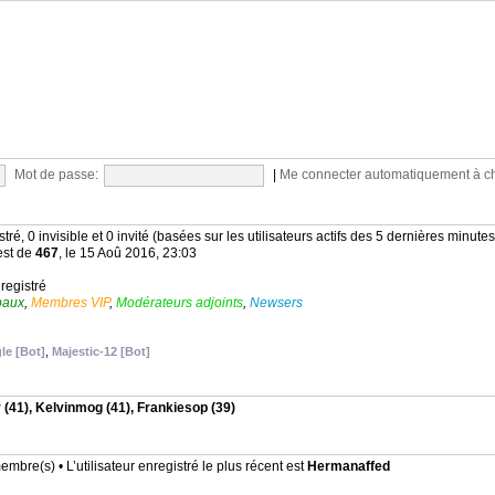
Mot de passe:
|
Me connecter automatiquement à c
stré, 0 invisible et 0 invité (basées sur les utilisateurs actifs des 5 dernières minutes
est de
467
, le 15 Aoû 2016, 23:03
nregistré
baux
,
Membres VIP
,
Modérateurs adjoints
,
Newsers
le [Bot]
,
Majestic-12 [Bot]
r
(41),
Kelvinmog
(41),
Frankiesop
(39)
mbre(s) • L’utilisateur enregistré le plus récent est
Hermanaffed