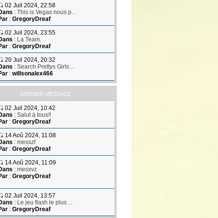
02 Juil 2024, 22:58
Dans
:
This is Vegas nous p…
Par
:
GregoryDreaf
02 Juil 2024, 23:55
Dans
:
La Team.
Par
:
GregoryDreaf
20 Juil 2024, 20:32
Dans
:
Search Prettys Girls…
Par
:
willsonalex466
DERNIER MESSAGE
02 Juil 2024, 10:42
Dans
:
Salut à tous!!
Par
:
GregoryDreaf
14 Aoû 2024, 11:08
Dans
:
messzf
Par
:
GregoryDreaf
14 Aoû 2024, 11:09
Dans
:
mesxvz
Par
:
GregoryDreaf
02 Juil 2024, 13:57
Dans
:
Le jeu flash le plus…
Par
:
GregoryDreaf