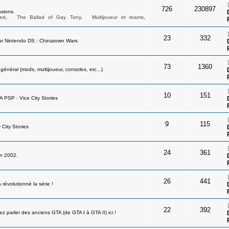
726
230897
sions.
ed
,
The Ballad of Gay Tony
,
Multijoueur et teams
,
23
332
ur Nintendo DS : Chinatown Wars
73
1360
néral (mods, multijoueur, consoles, etc...)
10
151
A PSP : Vice City Stories
9
115
 City Stories
24
361
en 2002.
26
441
révolutionné la série !
22
392
 parler des anciens GTA (de GTA I à GTA II) ici !