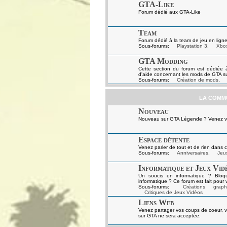
GTA-Like
Forum dédié aux GTA-Like
Team
Forum dédié à la team de jeu en ligne
Sous-forums:
Playstation 3
,
Xbo
GTA Modding
Cette section du forum est dédiée 
d'aide concernant les mods de GTA s
Sous-forums:
Création de mods
,
LA COMM
Nouveau
Nouveau sur GTA Légende ? Venez vou
Espace détente
Venez parler de tout et de rien dans c
Sous-forums:
Anniversaires
,
Jeux
Informatique et Jeux Vid
Un soucis en informatique ? Bloq
informatique ? Ce forum est fait pour 
Sous-forums:
Créations graph
Critiques de Jeux Vidéos
Liens Web
Venez partager vos coups de coeur, v
sur GTA ne sera acceptée.