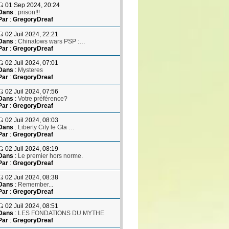
01 Sep 2024, 20:24
Dans
:
prison!!!
Par
:
GregoryDreaf
02 Juil 2024, 22:21
Dans
:
Chinatows wars PSP :…
Par
:
GregoryDreaf
02 Juil 2024, 07:01
Dans
:
Mysteres
Par
:
GregoryDreaf
02 Juil 2024, 07:56
Dans
:
Votre préférence?
Par
:
GregoryDreaf
02 Juil 2024, 08:03
Dans
:
Liberty City le Gta …
Par
:
GregoryDreaf
02 Juil 2024, 08:19
Dans
:
Le premier hors norme.
Par
:
GregoryDreaf
02 Juil 2024, 08:38
Dans
:
Remember...
Par
:
GregoryDreaf
02 Juil 2024, 08:51
Dans
:
LES FONDATIONS DU MYTHE
Par
:
GregoryDreaf