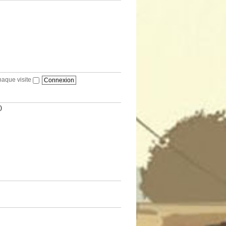
haque visite
)