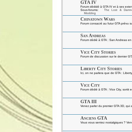
GTA IV
Forum dédidé à GTA IV et à ses exten
Sous-forums:
The Lost & Damn
Modding
Chinatown Wars
Forum consacré au futur GTA prévu s
San Andreas
Forum dédié à GTA : San Andreas en gé
Vice City Stories
Forum de discussion sur le dernier GT
Liberty City Stories
Ici, on ne parlera que de GTA : Liberty
Vice City
Forum dédié à GTA : Vice City, sortit 
GTA III
Venez parler du premier GTA 3D, qui a 
Anciens GTA
Vous vous sentez nostalgiques ? Venez