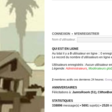
CONNEXION
•
M’ENREGISTRER
Nom d’utilisateur:
QUI EST EN LIGNE
Au total il y a
0
utilisateur en ligne :: 0 enregi
Le record du nombre d’utilisateurs en ligne 
Utilisateurs enregistrés : Aucun utilisateur e
Légende:
Administrateurs
,
Modérateurs glo
2
membres actifs ces dernieres 24 heures:
Goog
ANNIVERSAIRES
Félicitations à:
JamtsRoork
(51),
CliftonBo
STATISTIQUES
338896
message(s) •
5691
sujet(s) •
2520
me