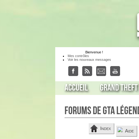
Bienvenue
!
Mes contrôles
Voir les nouveaux messages
Accueil
Grand Theft
Forums de GTA Légen
Index
Aide