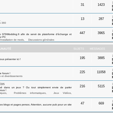
31
1423
13
287
.
x 360
447
3965
à GTAModding.fr afin de servir de plateforme d'échange et
ur PC
Installation de mods
,
Discussions générales
UNAUTÉ
SUJETS
MESSAGES
195
3885
s présenter ici !
225
11058
e forum !
 et divertissements
éos
216
5115
ué dans un jeux ? Ou tout simplement envie de parler
vous !
iques
,
Problèmes informatiques
,
Jeux Vidéos
,
47
669
os blogs et pages persos. Attention, aucune pub pour un site