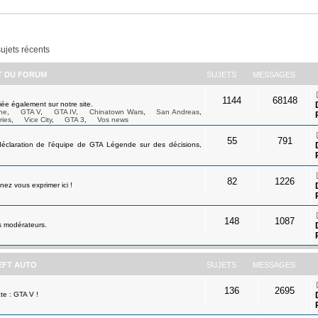
sujets récents
ET DU FORUM
SUJETS
MESSAGES
1144
68148
ée également sur notre site.
ne
,
GTA V
,
GTA IV
,
Chinatown Wars
,
San Andreas
,
ries
,
Vice City
,
GTA 3
,
Vos news
55
791
déclaration de l'équipe de GTA Légende sur des décisions,
82
1226
ez vous exprimer ici !
148
1087
s modérateurs.
EFT AUTO
SUJETS
MESSAGES
136
2695
te : GTA V !