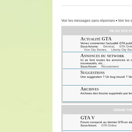
Voir les messages sans réponses
•
Voir les 
VIE DU SITE 
Actualité GTA
Venez commenter l'actualité GTA publi
Sous-forums:
Général
,
GTA Onli
Vice City Stories
,
Liberty City Sto
Annonces du network
Ici se font toutes les annonces et 
nouveautés, etc...
Sous-forum:
Recrutement
Suggestions
Une suggestion ? Un bug trouvé ? Ven
Archives
Archives des forums supprimés par le
GRAND TH
GTA V
Forum consacré au dernier GTA en da
Sous-forum:
GTA Online