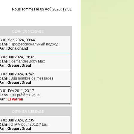
Nous sommes le 09 Aoû 2026, 12:31
DERNIER MESSAGE
01 Sep 2024, 09:44
Dans
:
Профессиональный подход
Par
:
Donaldnand
02 Juil 2024, 19:32
Dans
:
[demande] Boby Max
Par
:
GregoryDreaf
02 Juil 2024, 07:42
Dans
:
Bug nombre de messages
Par
:
GregoryDreaf
01 Fév 2011, 23:17
Dans
:
Qui préférez-vous...
Par
:
El Patron
DERNIER MESSAGE
02 Juil 2024, 21:35
Dans
:
GTA V pour 2012 ? La…
Par
:
GregoryDreaf