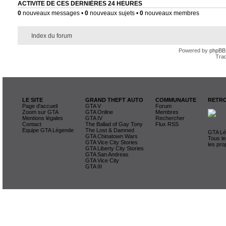
ACTIVITE DE CES DERNIÈRES 24 HEURES
0
nouveaux messages •
0
nouveaux sujets •
0
nouveaux membres
Index du forum
Powered by
phpBB
Trad
LE SITE
GRAND THEFT AUTO
COMMUNAUTE
RETRO
Page d'accueil
GTA V
Forum
Zoom sur GTA
GTA Online
Membres
Mentions légales
GTA IV
Rechercher
Contact
The Ballad of Gay Tony
Flux RSS
Equipe GTA Légende
The Lost & Damned
GTA Lég
GTA Chinatown Wars
Tous le
GTA Vice City Stories
les pro
GTA Liberty City Stories
GTA San Andreas
GTA Vice City
GTA III