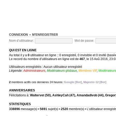
CONNEXION
•
M’ENREGISTRER
Nom d’utilisateur:
Mot de passe:
QUI EST EN LIGNE
Au total il y a
0
utilisateur en ligne :: 0 enregistré, 0 invisible et 0 invité (bas
Le record du nombre d’utilisateurs en ligne est de
467
, le 15 Aoû 2016, 23:0
Utilisateurs enregistrés : Aucun utilisateur enregistré
Légende:
Administrateurs
,
Modérateurs globaux
,
Membres VIP
,
Modérateurs
2
membres actifs ces dernieres 24 heures:
Google [Bot]
,
Majestic-12 [Bot]
ANNIVERSAIRES
Félicitations à:
Waltervet
(50),
AshleyCah
(47),
Amandadivob
(44),
Gregor
STATISTIQUES
338896
message(s) •
5691
sujet(s) •
2520
membre(s) • L’utilisateur enregistr