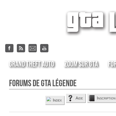
Grand Theft Auto
Zoom sur GTA
Fo
Forums de GTA Légende
Aide
Inscription
Index