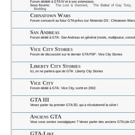
Forum dédidé à GTA IV et à ses extensions.
Sous-forums:
The Lost & Damned
,
The Ballad of Gay Tony
,
Modding
Chinatown Wars
Forum consacré au futur GTA prévu sur Nintendo DS : Chinatown Wars
San Andreas
Forum dédié à GTA : San Andreas en général (mods, multijoueur, console
Vice City Stories
Forum de discussion sur le dernier GTA PSP : Vice City Stories
Liberty City Stories
Ici, on ne parlera que de GTA : Liberty City Stories
Vice City
Forum dédié à GTA : Vice City, sortit en 2002.
GTA III
Venez parler du premier GTA 3D, qui a révolutionné la série !
Anciens GTA
Vous vous sentez nostalgiques ? Venez parler des anciens GTA (de GTA I
GTA-Like