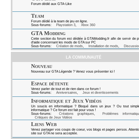
Forum dédié aux GTA-Like
Team
Forum dédié à la team de jeu en ligne.
Sous-forums:
Playstation 3
,
Xbox 360
GTA Modding
Cette section du forum est dédiée à GTAModding.fr afin de servir de p
d'aide concernant les mods de GTA sur PC
Sous-forums:
Création de mods
,
Installation de mods
,
Discussio
LA COMMUNAUTÉ
Nouveau
Nouveau sur GTA Légende ? Venez vous présenter ici !
Espace détente
Venez parler de tout et de rien dans ce forum !
Sous-forums:
Anniversaires
,
Jeux et divertissements
Informatique et Jeux Vidéos
Un soucis en informatique ? Bloqué dans un jeux ? Ou tout simpl
informatique ? Ce forum est fait pour vous !
Sous-forums:
Créations graphiques
,
Problèmes informatiq
Critiques de Jeux Vidéos
Liens Web
Venez partager vos coups de coeur, vos blogs et pages persos. Attenti
site sur GTA ne sera acceptée.