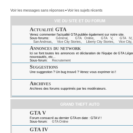
Voir les messages sans réponses
•
Voir les sujets récents
VIE DU SITE ET DU FORUM
Actualité GTA
Venez commenter l'actualité GTA publiée également sur notre site.
Sous-forums:
Général
,
GTA Online
,
GTA V
,
GTA IV
San Andreas
,
Vice City Stories
,
Liberty City Stories
,
Vice City
,
Annonces du network
Ici se font toutes les annonces et déclaration de l'équipe de GTA Lég
nouveautés, etc...
Sous-forum:
Recrutement
Suggestions
Une suggestion ? Un bug trouvé ? Venez vous exprimer ici !
Archives
Archives des forums supprimés par les modérateurs.
GRAND THEFT AUTO
GTA V
Forum consacré au dernier GTA en date : GTA V !
Sous-forum:
GTA Online
GTA IV