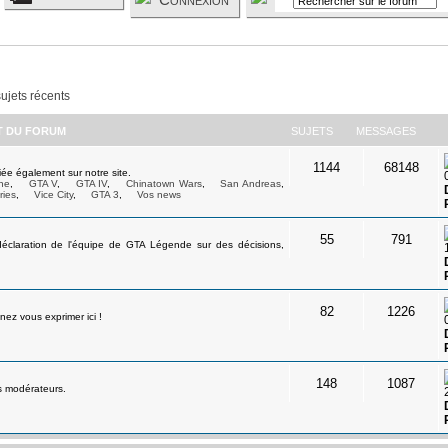
sujets récents
ET DU FORUM
SUJETS
MESSAGES
1144
68148
ée également sur notre site.
ne
,
GTA V
,
GTA IV
,
Chinatown Wars
,
San Andreas
,
ries
,
Vice City
,
GTA 3
,
Vos news
55
791
déclaration de l'équipe de GTA Légende sur des décisions,
82
1226
ez vous exprimer ici !
148
1087
s modérateurs.