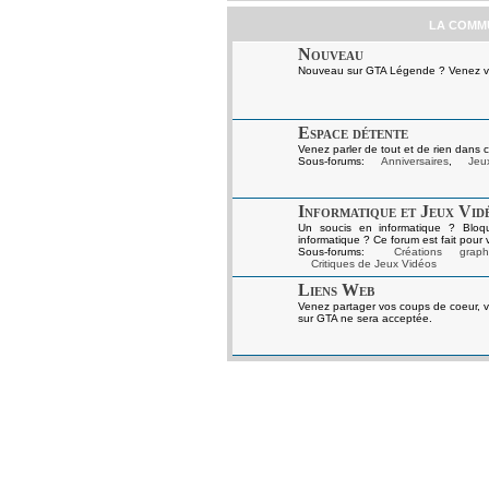
LA COMM
Nouveau
Nouveau sur GTA Légende ? Venez vou
Espace détente
Venez parler de tout et de rien dans c
Sous-forums:
Anniversaires
,
Jeux
Informatique et Jeux Vid
Un soucis en informatique ? Bloq
informatique ? Ce forum est fait pour 
Sous-forums:
Créations graph
Critiques de Jeux Vidéos
Liens Web
Venez partager vos coups de coeur, v
sur GTA ne sera acceptée.