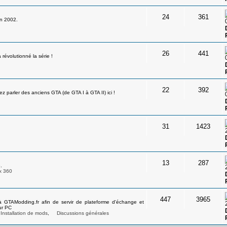
24
361
en 2002.
26
441
révolutionné la série !
22
392
 parler des anciens GTA (de GTA I à GTA II) ici !
31
1423
13
287
.
x 360
447
3965
à GTAModding.fr afin de servir de plateforme d'échange et
ur PC
Installation de mods
,
Discussions générales