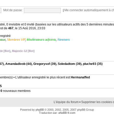
Mot de passe:
|
Me connecter automatiquement à c
stré, 0 invisible et 0 invité (basées sur les utilisateurs actifs des 5 dernières minutes
est de
467
, le 15 Aoû 2016, 23:03
nregistré
baux
,
Membres VIP
,
Modérateurs adjoints
,
Newsers
le [Bot]
,
Majestic-12 [Bot]
47),
Amandadivob
(44),
Gregorysof
(39),
Soledadtom
(39),
pluche93
(35)
mbre(s) • L’utilisateur enregistré le plus récent est
Hermanaffed
S
•
0
nouveaux membres
L’équipe du forum
•
Supprimer les cookies 
Powered by
phpBB
© 2000, 2002, 2005, 2007 phpBB Group
Traduction par:
phpBB-fr.com