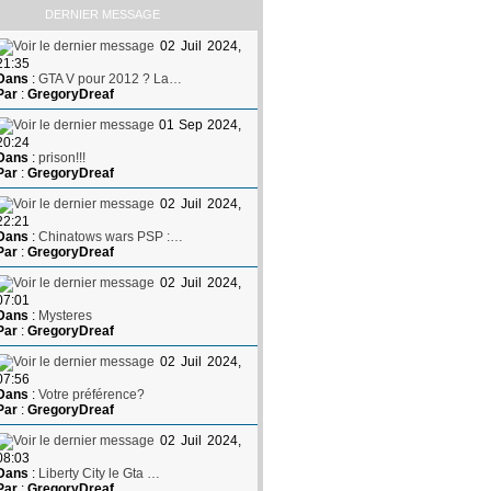
DERNIER MESSAGE
02 Juil 2024,
21:35
Dans
:
GTA V pour 2012 ? La…
Par
:
GregoryDreaf
01 Sep 2024,
20:24
Dans
:
prison!!!
Par
:
GregoryDreaf
02 Juil 2024,
22:21
Dans
:
Chinatows wars PSP :…
Par
:
GregoryDreaf
02 Juil 2024,
07:01
Dans
:
Mysteres
Par
:
GregoryDreaf
02 Juil 2024,
07:56
Dans
:
Votre préférence?
Par
:
GregoryDreaf
02 Juil 2024,
08:03
Dans
:
Liberty City le Gta …
Par
:
GregoryDreaf