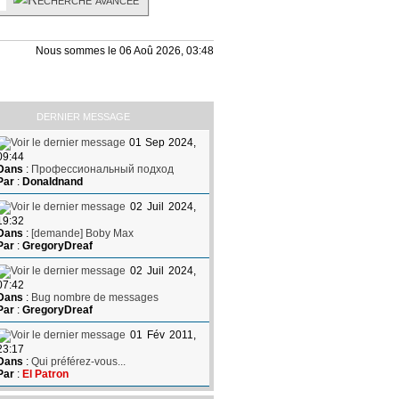
Nous sommes le 06 Aoû 2026, 03:48
DERNIER MESSAGE
01 Sep 2024,
09:44
Dans
:
Профессиональный подход
Par
:
Donaldnand
02 Juil 2024,
19:32
Dans
:
[demande] Boby Max
Par
:
GregoryDreaf
02 Juil 2024,
07:42
Dans
:
Bug nombre de messages
Par
:
GregoryDreaf
01 Fév 2011,
23:17
Dans
:
Qui préférez-vous...
Par
:
El Patron