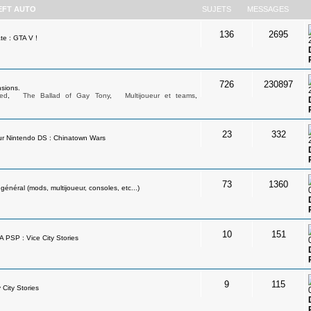
EFT AUTO
SUJETS
MESSAGES
136
2695
te : GTA V !
726
230897
sions.
ed
,
The Ballad of Gay Tony
,
Multijoueur et teams
,
23
332
ur Nintendo DS : Chinatown Wars
73
1360
néral (mods, multijoueur, consoles, etc...)
10
151
A PSP : Vice City Stories
9
115
 City Stories