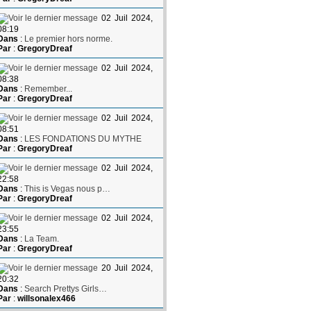
02 Juil 2024,
08:19
Dans
:
Le premier hors norme.
Par
:
GregoryDreaf
02 Juil 2024,
08:38
Dans
:
Remember...
Par
:
GregoryDreaf
02 Juil 2024,
08:51
Dans
:
LES FONDATIONS DU MYTHE
Par
:
GregoryDreaf
02 Juil 2024,
22:58
Dans
:
This is Vegas nous p…
Par
:
GregoryDreaf
02 Juil 2024,
23:55
Dans
:
La Team.
Par
:
GregoryDreaf
20 Juil 2024,
20:32
Dans
:
Search Prettys Girls…
Par
:
willsonalex466