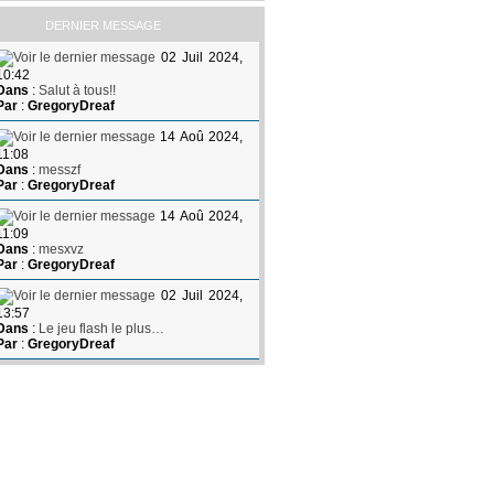
DERNIER MESSAGE
02 Juil 2024,
10:42
Dans
:
Salut à tous!!
Par
:
GregoryDreaf
14 Aoû 2024,
11:08
Dans
:
messzf
Par
:
GregoryDreaf
14 Aoû 2024,
11:09
Dans
:
mesxvz
Par
:
GregoryDreaf
02 Juil 2024,
13:57
Dans
:
Le jeu flash le plus…
Par
:
GregoryDreaf