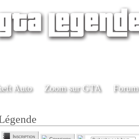
eft Auto
Zoom sur GTA
Forum
Légende
Inscription
Connexion