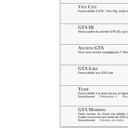
Vice City
Forum dédié à GTA : Vice City, sortit 
GTA III
Venez parler du premier GTA 3D, qui a 
Anciens GTA
Vous vous sentez nostalgiques ? Venez
GTA-Like
Forum dédié aux GTA-Like
Team
Forum dédié à la team de jeu en ligne
Sous-forums:
Playstation 3
,
Xbo
GTA Modding
Cette section du forum est dédiée 
d'aide concernant les mods de GTA s
Sous-forums:
Création de mods
,