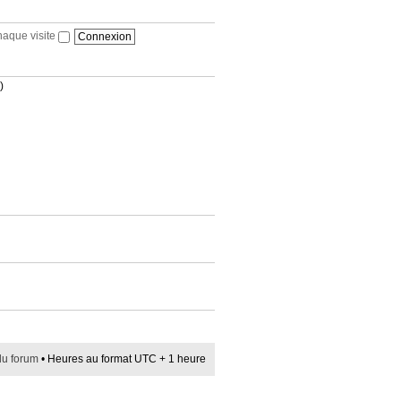
haque visite
)
du forum
• Heures au format UTC + 1 heure