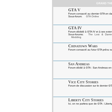
GRAND TH
GTA V
Forum consacré au dernier GTA en da
Sous-forum:
GTA Online
GTA IV
Forum dédidé à GTA IV et à ses exten
Sous-forums:
The Lost & Damn
Modding
Chinatown Wars
Forum consacré au futur GTA prévu s
San Andreas
Forum dédié à GTA : San Andreas en gé
Vice City Stories
Forum de discussion sur le dernier GT
Liberty City Stories
Ici, on ne parlera que de GTA : Liberty