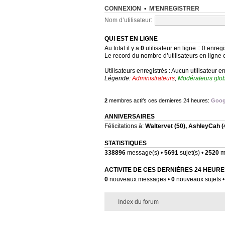
CONNEXION
•
M’ENREGISTRER
Nom d’utilisateur:
QUI EST EN LIGNE
Au total il y a
0
utilisateur en ligne :: 0 enregi
Le record du nombre d’utilisateurs en ligne 
Utilisateurs enregistrés : Aucun utilisateur e
Légende:
Administrateurs
,
Modérateurs glo
2
membres actifs ces dernieres 24 heures:
Goog
ANNIVERSAIRES
Félicitations à:
Waltervet
(50),
AshleyCah
(
STATISTIQUES
338896
message(s) •
5691
sujet(s) •
2520
me
ACTIVITE DE CES DERNIÈRES 24 HEURE
0
nouveaux messages •
0
nouveaux sujets 
Index du forum