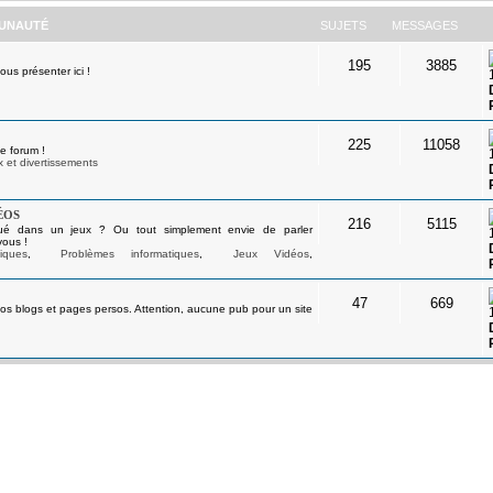
UNAUTÉ
SUJETS
MESSAGES
195
3885
s présenter ici !
225
11058
e forum !
 et divertissements
éos
216
5115
ué dans un jeux ? Ou tout simplement envie de parler
vous !
iques
,
Problèmes informatiques
,
Jeux Vidéos
,
47
669
os blogs et pages persos. Attention, aucune pub pour un site