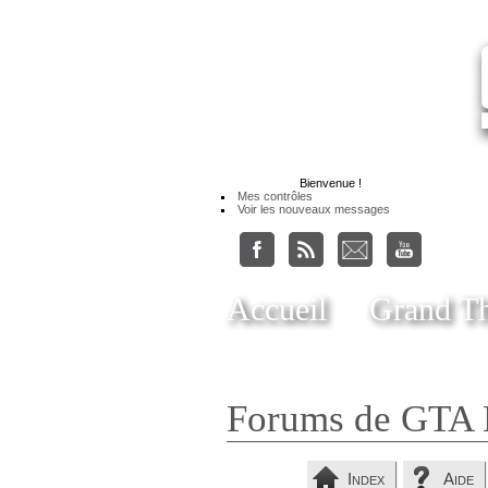
Bienvenue
!
Mes contrôles
Voir les nouveaux messages
Accueil
Grand Th
Forums de GTA 
Index
Aide