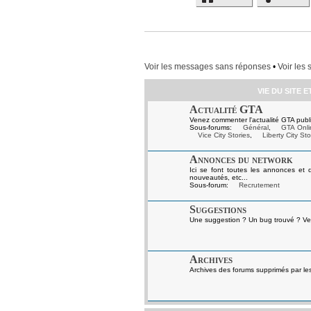
Voir les messages sans réponses
•
Voir les 
VIE DU SITE 
Actualité GTA
Venez commenter l'actualité GTA publi
Sous-forums:
Général
,
GTA Onli
Vice City Stories
,
Liberty City Sto
Annonces du network
Ici se font toutes les annonces et 
nouveautés, etc...
Sous-forum:
Recrutement
Suggestions
Une suggestion ? Un bug trouvé ? Ven
Archives
Archives des forums supprimés par le