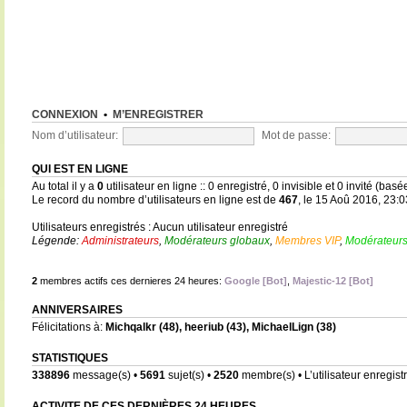
CONNEXION
•
M’ENREGISTRER
Nom d’utilisateur:
Mot de passe:
QUI EST EN LIGNE
Au total il y a
0
utilisateur en ligne :: 0 enregistré, 0 invisible et 0 invité (bas
Le record du nombre d’utilisateurs en ligne est de
467
, le 15 Aoû 2016, 23:0
Utilisateurs enregistrés : Aucun utilisateur enregistré
Légende:
Administrateurs
,
Modérateurs globaux
,
Membres VIP
,
Modérateurs
2
membres actifs ces dernieres 24 heures:
Google [Bot]
,
Majestic-12 [Bot]
ANNIVERSAIRES
Félicitations à:
Michqalkr
(48),
heeriub
(43),
MichaelLign
(38)
STATISTIQUES
338896
message(s) •
5691
sujet(s) •
2520
membre(s) • L’utilisateur enregistr
ACTIVITE DE CES DERNIÈRES 24 HEURES