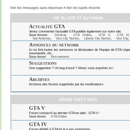
Voir les messages sans réponses
•
Voir les sujets récents
VIE DU SITE ET DU FORUM
Actualité GTA
Venez commenter l'actualité GTA publiée également sur notre site.
Sous-forums:
Général
,
GTA Online
,
GTA V
,
GTA IV
San Andreas
,
Vice City Stories
,
Liberty City Stories
,
Vice City
,
Annonces du network
Ici se font toutes les annonces et déclaration de l'équipe de GTA Lég
nouveautés, etc...
Sous-forum:
Recrutement
Suggestions
Une suggestion ? Un bug trouvé ? Venez vous exprimer ici !
Archives
Archives des forums supprimés par les modérateurs.
GRAND THEFT AUTO
GTA V
Forum consacré au dernier GTA en date : GTA V !
Sous-forum:
GTA Online
GTA IV
Forum dédidé à GTA IV et à ses extensions.