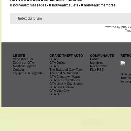
0
nouveaux messages •
0
nouveaux sujets •
0
nouveaux membres
Index du forum
Powered by
phpBB
Trad
LE SITE
GRAND THEFT AUTO
COMMUNAUTE
RETRO
Page d'accueil
GTA V
Forum
Zoom sur GTA
GTA Online
Membres
Mentions légales
GTA IV
Rechercher
Contact
The Ballad of Gay Tony
Flux RSS
Equipe GTA Légende
The Lost & Damned
GTA Lég
GTA Chinatown Wars
Tous le
GTA Vice City Stories
les pro
GTA Liberty City Stories
GTA San Andreas
GTA Vice City
GTA III