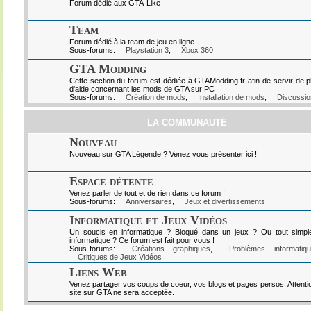
Forum dédié aux GTA-Like
Team
Forum dédié à la team de jeu en ligne.
Sous-forums:
Playstation 3
,
Xbox 360
GTA Modding
Cette section du forum est dédiée à GTAModding.fr afin de servir de p
d'aide concernant les mods de GTA sur PC
Sous-forums:
Création de mods
,
Installation de mods
,
Discussio
LA COMMUNAUTÉ
Nouveau
Nouveau sur GTA Légende ? Venez vous présenter ici !
Espace détente
Venez parler de tout et de rien dans ce forum !
Sous-forums:
Anniversaires
,
Jeux et divertissements
Informatique et Jeux Vidéos
Un soucis en informatique ? Bloqué dans un jeux ? Ou tout simpl
informatique ? Ce forum est fait pour vous !
Sous-forums:
Créations graphiques
,
Problèmes informatiq
Critiques de Jeux Vidéos
Liens Web
Venez partager vos coups de coeur, vos blogs et pages persos. Attenti
site sur GTA ne sera acceptée.