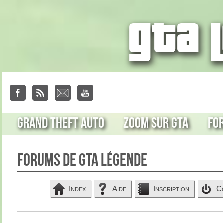
Grand Theft Auto
Zoom sur GTA
Fo
Forums de GTA Légende
Index
Aide
Inscription
C