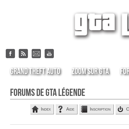
Grand Theft Auto
Zoom sur GTA
Fo
Forums de GTA Légende
Index
Aide
Inscription
C