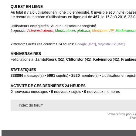
QUI EST EN LIGNE
Au total il y a
0
utilisateur en ligne :: 0 enregistré, 0 invisible et 0 invité (bas
Le record du nombre d’utilisateurs en ligne est de
467
, le 15 Aoû 2016, 23:0
Utilisateurs enregistrés : Aucun utilisateur enregistré
Légende:
Administrateurs
,
Modérateurs globaux
,
Membres VIP
,
Modérateurs
2
membres actifs ces dernieres 24 heures:
Google [Bot]
,
Majestic-12 [Bot]
ANNIVERSAIRES
Félicitations à:
JamtsRoork
(51),
CliftonBor
(41),
Kelvinmog
(41),
Frankie
STATISTIQUES
338896
message(s) •
5691
sujet(s) •
2520
membre(s) • L’utilisateur enregistr
ACTIVITE DE CES DERNIÈRES 24 HEURES
0
nouveaux messages •
0
nouveaux sujets •
0
nouveaux membres
Index du forum
Powered by
phpBB
Trad