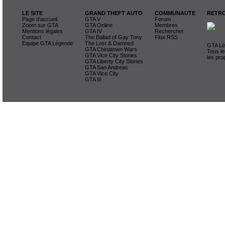
LE SITE
GRAND THEFT AUTO
COMMUNAUTE
RETRO
Page d'accueil
GTA V
Forum
Zoom sur GTA
GTA Online
Membres
Mentions légales
GTA IV
Rechercher
Contact
The Ballad of Gay Tony
Flux RSS
Equipe GTA Légende
The Lost & Damned
GTA Lég
GTA Chinatown Wars
Tous le
GTA Vice City Stories
les pro
GTA Liberty City Stories
GTA San Andreas
GTA Vice City
GTA III