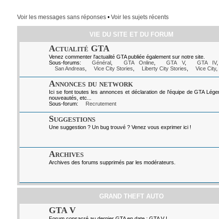
Voir les messages sans réponses
•
Voir les sujets récents
VIE DU SITE ET DU FORUM
Actualité GTA
Venez commenter l'actualité GTA publiée également sur notre site.
Sous-forums:
Général
,
GTA Online
,
GTA V
,
GTA IV
San Andreas
,
Vice City Stories
,
Liberty City Stories
,
Vice City
,
Annonces du network
Ici se font toutes les annonces et déclaration de l'équipe de GTA Lég
nouveautés, etc...
Sous-forum:
Recrutement
Suggestions
Une suggestion ? Un bug trouvé ? Venez vous exprimer ici !
Archives
Archives des forums supprimés par les modérateurs.
GRAND THEFT AUTO
GTA V
Forum consacré au dernier GTA en date : GTA V !