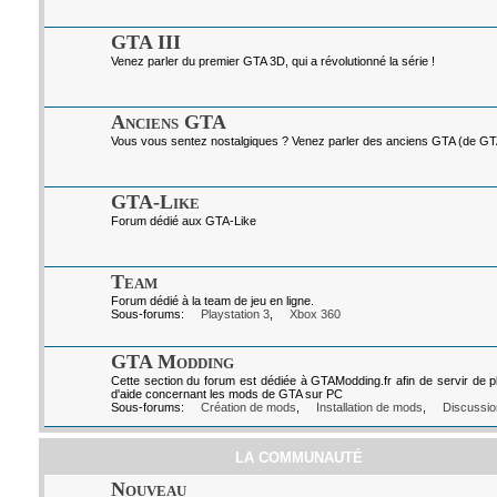
GTA III
Venez parler du premier GTA 3D, qui a révolutionné la série !
Anciens GTA
Vous vous sentez nostalgiques ? Venez parler des anciens GTA (de GTA I
GTA-Like
Forum dédié aux GTA-Like
Team
Forum dédié à la team de jeu en ligne.
Sous-forums:
Playstation 3
,
Xbox 360
GTA Modding
Cette section du forum est dédiée à GTAModding.fr afin de servir de p
d'aide concernant les mods de GTA sur PC
Sous-forums:
Création de mods
,
Installation de mods
,
Discussio
LA COMMUNAUTÉ
Nouveau