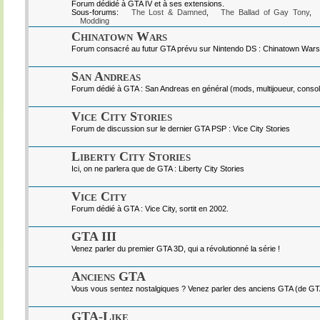
Forum dédidé à GTA IV et à ses extensions.
Sous-forums:
The Lost & Damned
,
The Ballad of Gay Tony
,
Modding
Chinatown Wars
Forum consacré au futur GTA prévu sur Nintendo DS : Chinatown Wars
San Andreas
Forum dédié à GTA : San Andreas en général (mods, multijoueur, console
Vice City Stories
Forum de discussion sur le dernier GTA PSP : Vice City Stories
Liberty City Stories
Ici, on ne parlera que de GTA : Liberty City Stories
Vice City
Forum dédié à GTA : Vice City, sortit en 2002.
GTA III
Venez parler du premier GTA 3D, qui a révolutionné la série !
Anciens GTA
Vous vous sentez nostalgiques ? Venez parler des anciens GTA (de GTA I
GTA-Like