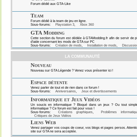
Forum dédié aux GTA-Like
Team
Forum dédié à la team de jeu en ligne.
Sous-forums:
Playstation 3
,
Xbox 360
GTA Modding
Cette section du forum est dédiée à GTAModding.fr afin de servir de p
d'aide concernant les mods de GTA sur PC
Sous-forums:
Création de mods
,
Installation de mods
,
Discussio
LA COMMUNAUTÉ
Nouveau
Nouveau sur GTA Légende ? Venez vous présenter ici !
Espace détente
Venez parler de tout et de rien dans ce forum !
Sous-forums:
Anniversaires
,
Jeux et divertissements
Informatique et Jeux Vidéos
Un soucis en informatique ? Bloqué dans un jeux ? Ou tout simpl
informatique ? Ce forum est fait pour vous !
Sous-forums:
Créations graphiques
,
Problèmes informatiq
Critiques de Jeux Vidéos
Liens Web
Venez partager vos coups de coeur, vos blogs et pages persos. Attenti
site sur GTA ne sera acceptée.