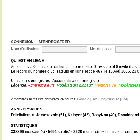
CONNEXION
•
M’ENREGISTRER
Nom d’utilisateur:
Mot de passe:
QUI EST EN LIGNE
Au total il y a
0
utilisateur en ligne :: 0 enregistré, 0 invisible et 0 invité (bas
Le record du nombre d’utilisateurs en ligne est de
467
, le 15 Aoû 2016, 23:0
Utilisateurs enregistrés : Aucun utilisateur enregistré
Légende:
Administrateurs
,
Modérateurs globaux
,
Membres VIP
,
Modérateurs
2
membres actifs ces dernieres 24 heures:
Google [Bot]
,
Majestic-12 [Bot]
ANNIVERSAIRES
Félicitations à:
Jamesavoix
(51),
Kelsyer
(42),
RonyNon
(40),
Donaldnand
STATISTIQUES
338896
message(s) •
5691
sujet(s) •
2520
membre(s) • L’utilisateur enregistr