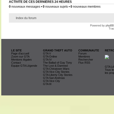
ACTIVITE DE CES DERNIÈRES 24 HEURES
0
nouveaux messages •
0
nouveaux sujets •
0
nouveaux membres
Index du forum
Powered by
phpBB
Trad
LE SITE
GRAND THEFT AUTO
COMMUNAUTE
RETRO
Page d'accueil
GTA V
Forum
Zoom sur GTA
GTA Online
Membres
Mentions légales
GTA IV
Rechercher
Contact
The Ballad of Gay Tony
Flux RSS
Equipe GTA Légende
The Lost & Damned
GTA Lég
GTA Chinatown Wars
Tous le
GTA Vice City Stories
les pro
GTA Liberty City Stories
GTA San Andreas
GTA Vice City
GTA III