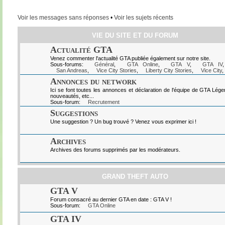
Voir les messages sans réponses
•
Voir les sujets récents
VIE DU SITE ET DU FORUM
Actualité GTA
Venez commenter l'actualité GTA publiée également sur notre site.
Sous-forums:
Général
,
GTA Online
,
GTA V
,
GTA IV
San Andreas
,
Vice City Stories
,
Liberty City Stories
,
Vice City
,
Annonces du network
Ici se font toutes les annonces et déclaration de l'équipe de GTA Lég
nouveautés, etc...
Sous-forum:
Recrutement
Suggestions
Une suggestion ? Un bug trouvé ? Venez vous exprimer ici !
Archives
Archives des forums supprimés par les modérateurs.
GRAND THEFT AUTO
GTA V
Forum consacré au dernier GTA en date : GTA V !
Sous-forum:
GTA Online
GTA IV