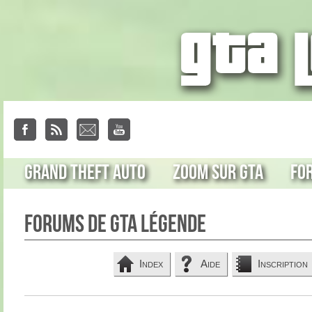
Grand Theft Auto
Zoom sur GTA
Fo
Forums de GTA Légende
Index
Aide
Inscription