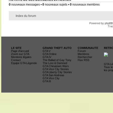
0
nouveaux messages •
0
nouveaux sujets •
0
nouveaux membres
Index du forum
Powered by
phpBB
Trad
LE SITE
GRAND THEFT AUTO
COMMUNAUTE
RETRO
Page d'accueil
GTA V
Forum
Zoom sur GTA
GTA Online
Membres
Mentions légales
GTA IV
Rechercher
Contact
The Ballad of Gay Tony
Flux RSS
Equipe GTA Légende
The Lost & Damned
GTA Lég
GTA Chinatown Wars
Tous le
GTA Vice City Stories
les pro
GTA Liberty City Stories
GTA San Andreas
GTA Vice City
GTA III