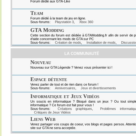
Forum dédié aux GTA-Like
Team
Forum dédié à la team de jeu en ligne.
Sous-forums:
Playstation 3
,
Xbox 360
GTA Modding
Cette section du forum est dédiée à GTAModding.fr afin de servir de p
d'aide concernant les mods de GTA sur PC
Sous-forums:
Création de mods
,
Installation de mods
,
Discussio
LA COMMUNAUTÉ
Nouveau
Nouveau sur GTA Légende ? Venez vous présenter ici !
Espace détente
Venez parler de tout et de rien dans ce forum !
Sous-forums:
Anniversaires
,
Jeux et divertissements
Informatique et Jeux Vidéos
Un soucis en informatique ? Bloqué dans un jeux ? Ou tout simpl
informatique ? Ce forum est fait pour vous !
Sous-forums:
Créations graphiques
,
Problèmes informatiq
Critiques de Jeux Vidéos
Liens Web
Venez partager vos coups de coeur, vos blogs et pages persos. Attenti
site sur GTA ne sera acceptée.