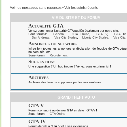
Voir les messages sans réponses
•
Voir les sujets récents
VIE DU SITE ET DU FORUM
Actualité GTA
Venez commenter l'actualité GTA publiée également sur notre site.
Sous-forums:
Général
,
GTA Online
,
GTA V
,
GTA IV
San Andreas
,
Vice City Stories
,
Liberty City Stories
,
Vice City
,
Annonces du network
Ici se font toutes les annonces et déclaration de l'équipe de GTA Lég
nouveautés, etc...
Sous-forum:
Recrutement
Suggestions
Une suggestion ? Un bug trouvé ? Venez vous exprimer ici !
Archives
Archives des forums supprimés par les modérateurs.
GRAND THEFT AUTO
GTA V
Forum consacré au dernier GTA en date : GTA V !
Sous-forum:
GTA Online
GTA IV
Forum dédidé à GTA IV et à ses extensions.