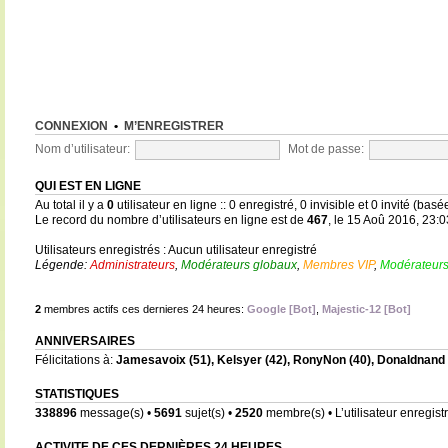
CONNEXION
•
M’ENREGISTRER
Nom d’utilisateur:
Mot de passe:
QUI EST EN LIGNE
Au total il y a
0
utilisateur en ligne :: 0 enregistré, 0 invisible et 0 invité (bas
Le record du nombre d’utilisateurs en ligne est de
467
, le 15 Aoû 2016, 23:0
Utilisateurs enregistrés : Aucun utilisateur enregistré
Légende:
Administrateurs
,
Modérateurs globaux
,
Membres VIP
,
Modérateurs
2
membres actifs ces dernieres 24 heures:
Google [Bot]
,
Majestic-12 [Bot]
ANNIVERSAIRES
Félicitations à:
Jamesavoix
(51),
Kelsyer
(42),
RonyNon
(40),
Donaldnand
STATISTIQUES
338896
message(s) •
5691
sujet(s) •
2520
membre(s) • L’utilisateur enregistr
ACTIVITE DE CES DERNIÈRES 24 HEURES