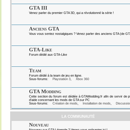
GTA III
Venez parler du premier GTA 3D, qui a révolutionné la série !
Anciens GTA
Vous vous sentez nostalgiques ? Venez parler des anciens GTA (de GTA I
GTA-Like
Forum dédié aux GTA-Like
Team
Forum dédié à la team de jeu en ligne.
Sous-forums:
Playstation 3
,
Xbox 360
GTA Modding
Cette section du forum est dédiée à GTAModding.fr afin de servir de p
d'aide concernant les mods de GTA sur PC
Sous-forums:
Création de mods
,
Installation de mods
,
Discussio
LA COMMUNAUTÉ
Nouveau
Nouveau sur GTA Légende ? Venez vous présenter ici !