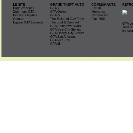
LE SITE
GRAND THEFT AUTO
COMMUNAUTE
RETRO
Page d'accueil
GTA V
Forum
Zoom sur GTA
GTA Online
Membres
Mentions légales
GTA IV
Rechercher
Contact
The Ballad of Gay Tony
Flux RSS
Equipe GTA Légende
The Lost & Damned
GTA Lég
GTA Chinatown Wars
Tous le
GTA Vice City Stories
les pro
GTA Liberty City Stories
GTA San Andreas
GTA Vice City
GTA III