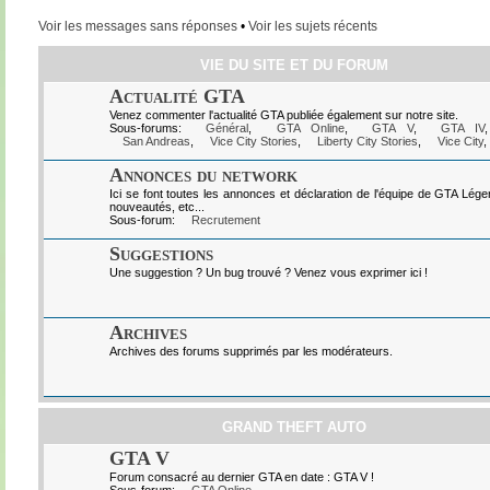
Voir les messages sans réponses
•
Voir les sujets récents
VIE DU SITE ET DU FORUM
Actualité GTA
Venez commenter l'actualité GTA publiée également sur notre site.
Sous-forums:
Général
,
GTA Online
,
GTA V
,
GTA IV
San Andreas
,
Vice City Stories
,
Liberty City Stories
,
Vice City
,
Annonces du network
Ici se font toutes les annonces et déclaration de l'équipe de GTA Lég
nouveautés, etc...
Sous-forum:
Recrutement
Suggestions
Une suggestion ? Un bug trouvé ? Venez vous exprimer ici !
Archives
Archives des forums supprimés par les modérateurs.
GRAND THEFT AUTO
GTA V
Forum consacré au dernier GTA en date : GTA V !