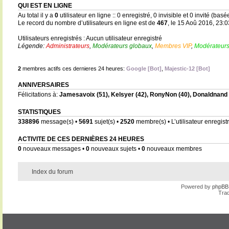
QUI EST EN LIGNE
Au total il y a
0
utilisateur en ligne :: 0 enregistré, 0 invisible et 0 invité (bas
Le record du nombre d’utilisateurs en ligne est de
467
, le 15 Aoû 2016, 23:0
Utilisateurs enregistrés : Aucun utilisateur enregistré
Légende:
Administrateurs
,
Modérateurs globaux
,
Membres VIP
,
Modérateurs
2
membres actifs ces dernieres 24 heures:
Google [Bot]
,
Majestic-12 [Bot]
ANNIVERSAIRES
Félicitations à:
Jamesavoix
(51),
Kelsyer
(42),
RonyNon
(40),
Donaldnand
STATISTIQUES
338896
message(s) •
5691
sujet(s) •
2520
membre(s) • L’utilisateur enregistr
ACTIVITE DE CES DERNIÈRES 24 HEURES
0
nouveaux messages •
0
nouveaux sujets •
0
nouveaux membres
Index du forum
Powered by
phpBB
Trad