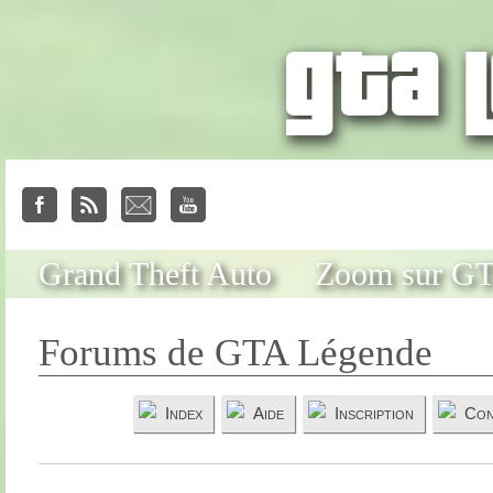
Grand Theft Auto
Zoom sur G
Forums de GTA Légende
Index
Aide
Inscription
Con