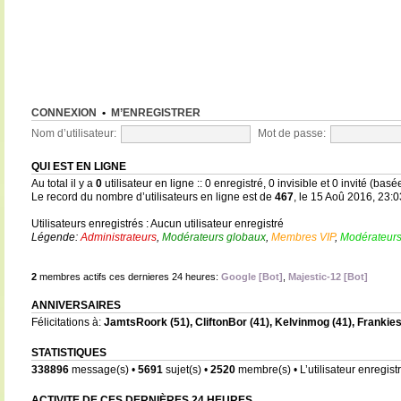
CONNEXION
•
M’ENREGISTRER
Nom d’utilisateur:
Mot de passe:
QUI EST EN LIGNE
Au total il y a
0
utilisateur en ligne :: 0 enregistré, 0 invisible et 0 invité (bas
Le record du nombre d’utilisateurs en ligne est de
467
, le 15 Aoû 2016, 23:0
Utilisateurs enregistrés : Aucun utilisateur enregistré
Légende:
Administrateurs
,
Modérateurs globaux
,
Membres VIP
,
Modérateurs
2
membres actifs ces dernieres 24 heures:
Google [Bot]
,
Majestic-12 [Bot]
ANNIVERSAIRES
Félicitations à:
JamtsRoork
(51),
CliftonBor
(41),
Kelvinmog
(41),
Frankie
STATISTIQUES
338896
message(s) •
5691
sujet(s) •
2520
membre(s) • L’utilisateur enregistr
ACTIVITE DE CES DERNIÈRES 24 HEURES