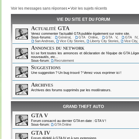
Voir les messages sans réponses
•
Voir les sujets récents
VIE DU SITE ET DU FORUM
Actualité GTA
Venez commenter l'actualité GTA publiée également sur notre site.
Sous-forums:
Général
,
GTA Online
,
GTA V
,
GTA IV
San Andreas
,
Vice City Stories
,
Liberty City Stories
,
Vice City
,
Annonces du network
Ici se font toutes les annonces et déclaration de l'équipe de GTA Lég
nouveautés, etc...
Sous-forum:
Recrutement
Suggestions
Une suggestion ? Un bug trouvé ? Venez vous exprimer ici !
Archives
Archives des forums supprimés par les modérateurs.
GRAND THEFT AUTO
GTA V
Forum consacré au dernier GTA en date : GTA V !
Sous-forum:
GTA Online
GTA IV
Forum dédidé à GTA IV et à ses extensions.