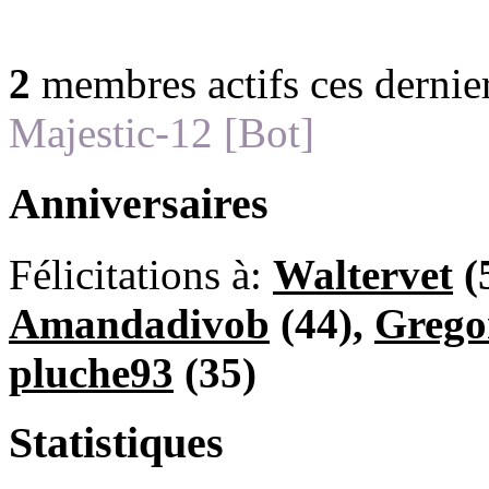
2
membres actifs ces dernie
Majestic-12 [Bot]
Anniversaires
Félicitations à:
Waltervet
(
Amandadivob
(44),
Grego
pluche93
(35)
Statistiques