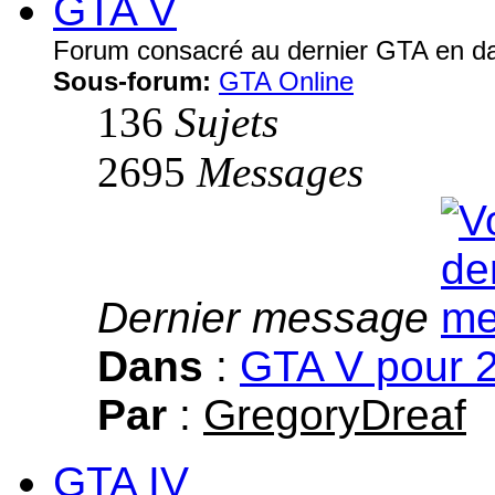
GTA V
Forum consacré au dernier GTA en da
Sous-forum:
GTA Online
136
Sujets
2695
Messages
Dernier message
Dans
:
GTA V pour 
Par
:
GregoryDreaf
GTA IV