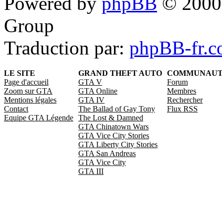
Powered by
phpBB
© 2000,
Group
Traduction par:
phpBB-fr.
LE SITE
GRAND THEFT AUTO
COMMUNAU
Page d'accueil
GTA V
Forum
Zoom sur GTA
GTA Online
Membres
Mentions légales
GTA IV
Rechercher
Contact
The Ballad of Gay Tony
Flux RSS
Equipe GTA Légende
The Lost & Damned
GTA Chinatown Wars
GTA Vice City Stories
GTA Liberty City Stories
GTA San Andreas
GTA Vice City
GTA III