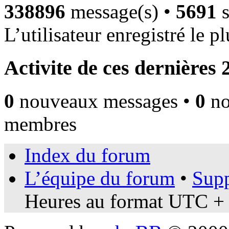
338896
message(s) •
5691
s
L’utilisateur enregistré le p
Activite de ces dernières 
0
nouveaux messages •
0
no
membres
Index du forum
L’équipe du forum
•
Supp
Heures au format UTC + 