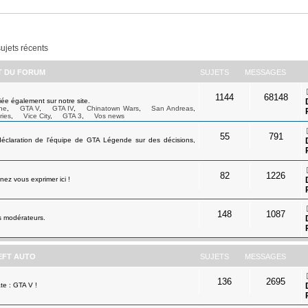
sujets récents
ET DU FORUM
SUJETS
MESSAGES
1144
68148
ée également sur notre site.
ne
,
GTA V
,
GTA IV
,
Chinatown Wars
,
San Andreas
,
ries
,
Vice City
,
GTA 3
,
Vos news
55
791
déclaration de l'équipe de GTA Légende sur des décisions,
82
1226
ez vous exprimer ici !
148
1087
s modérateurs.
EFT AUTO
SUJETS
MESSAGES
136
2695
te : GTA V !