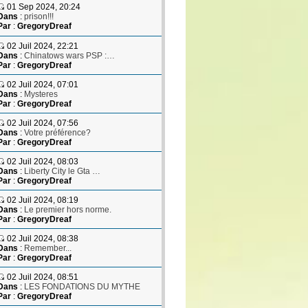
01 Sep 2024, 20:24
Dans
:
prison!!!
Par
:
GregoryDreaf
02 Juil 2024, 22:21
Dans
:
Chinatows wars PSP :…
Par
:
GregoryDreaf
02 Juil 2024, 07:01
Dans
:
Mysteres
Par
:
GregoryDreaf
02 Juil 2024, 07:56
Dans
:
Votre préférence?
Par
:
GregoryDreaf
02 Juil 2024, 08:03
Dans
:
Liberty City le Gta …
Par
:
GregoryDreaf
02 Juil 2024, 08:19
Dans
:
Le premier hors norme.
Par
:
GregoryDreaf
02 Juil 2024, 08:38
Dans
:
Remember...
Par
:
GregoryDreaf
02 Juil 2024, 08:51
Dans
:
LES FONDATIONS DU MYTHE
Par
:
GregoryDreaf