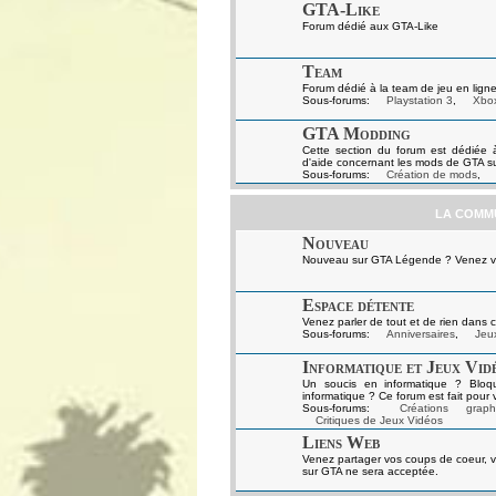
GTA-Like
Forum dédié aux GTA-Like
Team
Forum dédié à la team de jeu en ligne
Sous-forums:
Playstation 3
,
Xbo
GTA Modding
Cette section du forum est dédiée 
d'aide concernant les mods de GTA s
Sous-forums:
Création de mods
,
LA COMM
Nouveau
Nouveau sur GTA Légende ? Venez vou
Espace détente
Venez parler de tout et de rien dans c
Sous-forums:
Anniversaires
,
Jeux
Informatique et Jeux Vid
Un soucis en informatique ? Bloq
informatique ? Ce forum est fait pour 
Sous-forums:
Créations graph
Critiques de Jeux Vidéos
Liens Web
Venez partager vos coups de coeur, v
sur GTA ne sera acceptée.