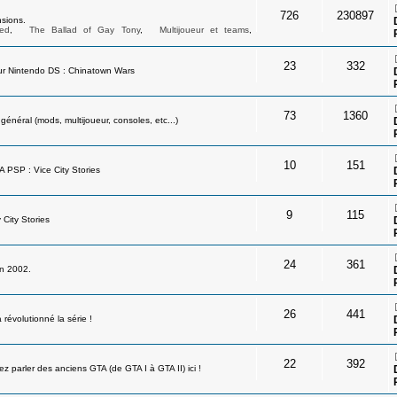
726
230897
sions.
ed
,
The Ballad of Gay Tony
,
Multijoueur et teams
,
23
332
ur Nintendo DS : Chinatown Wars
73
1360
néral (mods, multijoueur, consoles, etc...)
10
151
A PSP : Vice City Stories
9
115
 City Stories
24
361
en 2002.
26
441
révolutionné la série !
22
392
 parler des anciens GTA (de GTA I à GTA II) ici !