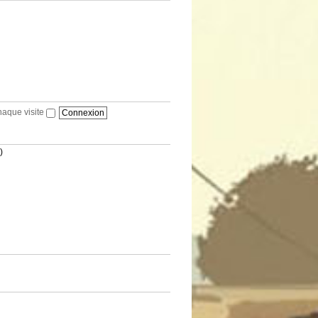
haque visite
)