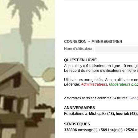
CONNEXION
•
M’ENREGISTRER
Nom d’utilisateur:
QUI EST EN LIGNE
Au total il y a
0
utilisateur en ligne :: 0 enregi
Le record du nombre d’utilisateurs en ligne 
Utilisateurs enregistrés : Aucun utilisateur e
Légende:
Administrateurs
,
Modérateurs glo
2
membres actifs ces dernieres 24 heures:
Goog
ANNIVERSAIRES
Félicitations à:
Michqalkr
(48),
heeriub
(43)
STATISTIQUES
338896
message(s) •
5691
sujet(s) •
2520
me