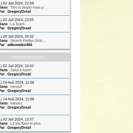
02 Juil 2024, 22:58
Dans
:
This is Vegas nous p…
Par
:
GregoryDreaf
02 Juil 2024, 23:55
Dans
:
La Team.
Par
:
GregoryDreaf
20 Juil 2024, 20:32
Dans
:
Search Prettys Girls…
Par
:
willsonalex466
DERNIER MESSAGE
02 Juil 2024, 10:42
Dans
:
Salut à tous!!
Par
:
GregoryDreaf
14 Aoû 2024, 11:08
Dans
:
messzf
Par
:
GregoryDreaf
14 Aoû 2024, 11:09
Dans
:
mesxvz
Par
:
GregoryDreaf
02 Juil 2024, 13:57
Dans
:
Le jeu flash le plus…
Par
:
GregoryDreaf