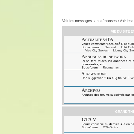
Voir les messages sans réponses
•
Voir les 
VIE DU SITE 
Actualité GTA
Venez commenter l'actualité GTA publi
Sous-forums:
Général
,
GTA Onli
Vice City Stories
,
Liberty City Sto
Annonces du network
Ici se font toutes les annonces et 
nouveautés, etc...
Sous-forum:
Recrutement
Suggestions
Une suggestion ? Un bug trouvé ? Ven
Archives
Archives des forums supprimés par le
GRAND TH
GTA V
Forum consacré au dernier GTA en da
Sous-forum:
GTA Online