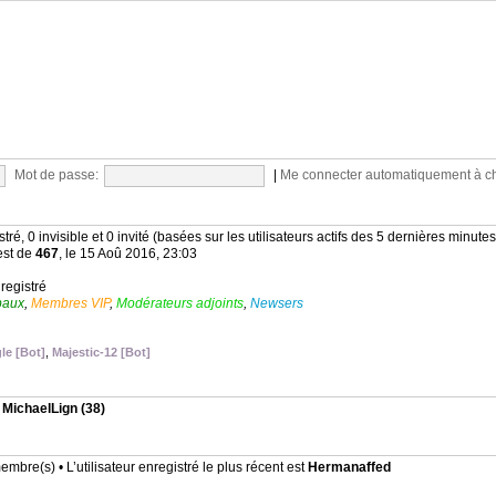
Mot de passe:
|
Me connecter automatiquement à c
stré, 0 invisible et 0 invité (basées sur les utilisateurs actifs des 5 dernières minutes
est de
467
, le 15 Aoû 2016, 23:03
nregistré
baux
,
Membres VIP
,
Modérateurs adjoints
,
Newsers
le [Bot]
,
Majestic-12 [Bot]
,
MichaelLign
(38)
mbre(s) • L’utilisateur enregistré le plus récent est
Hermanaffed