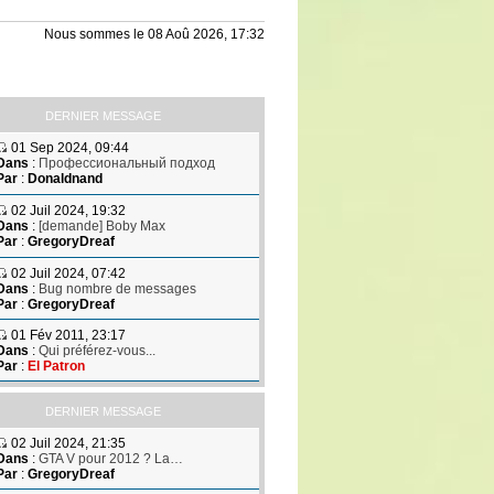
Nous sommes le 08 Aoû 2026, 17:32
DERNIER MESSAGE
01 Sep 2024, 09:44
Dans
:
Профессиональный подход
Par
:
Donaldnand
02 Juil 2024, 19:32
Dans
:
[demande] Boby Max
Par
:
GregoryDreaf
02 Juil 2024, 07:42
Dans
:
Bug nombre de messages
Par
:
GregoryDreaf
01 Fév 2011, 23:17
Dans
:
Qui préférez-vous...
Par
:
El Patron
DERNIER MESSAGE
02 Juil 2024, 21:35
Dans
:
GTA V pour 2012 ? La…
Par
:
GregoryDreaf