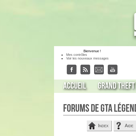
Bienvenue
!
Mes contrôles
Voir les nouveaux messages
Accueil
Grand Theft
Forums de GTA Légen
Index
Aide