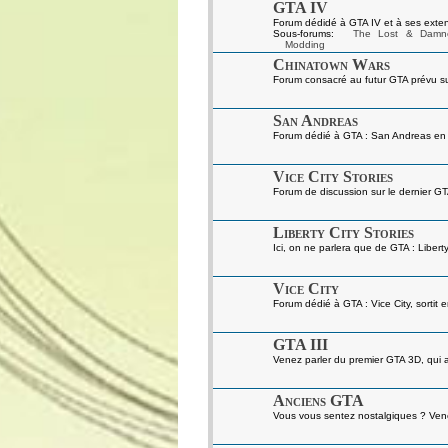
GTA IV
Forum dédidé à GTA IV et à ses exten
Sous-forums:
The Lost & Damn
Modding
Chinatown Wars
Forum consacré au futur GTA prévu s
San Andreas
Forum dédié à GTA : San Andreas en gé
Vice City Stories
Forum de discussion sur le dernier GT
Liberty City Stories
Ici, on ne parlera que de GTA : Liberty
Vice City
Forum dédié à GTA : Vice City, sortit 
GTA III
Venez parler du premier GTA 3D, qui a 
Anciens GTA
Vous vous sentez nostalgiques ? Venez