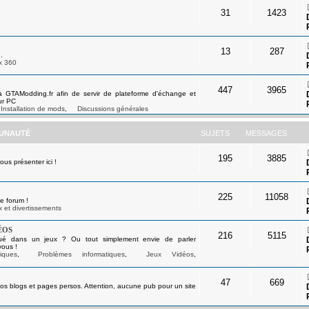
31
1423
13
287
.
x 360
447
3965
à GTAModding.fr afin de servir de plateforme d'échange et
ur PC
Installation de mods
,
Discussions générales
UNAUTÉ
SUJETS
MESSAGES
195
3885
s présenter ici !
225
11058
e forum !
 et divertissements
éos
216
5115
ué dans un jeux ? Ou tout simplement envie de parler
vous !
iques
,
Problèmes informatiques
,
Jeux Vidéos
,
47
669
os blogs et pages persos. Attention, aucune pub pour un site