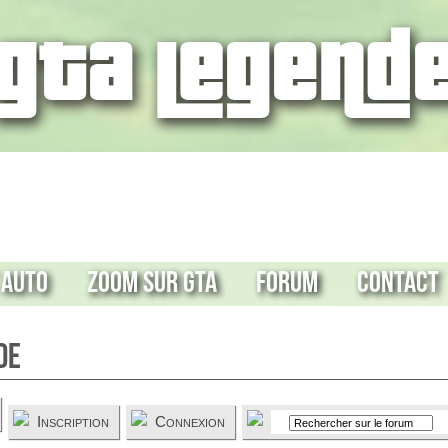
 Auto
Zoom sur GTA
Forum
Contact
de
Inscription
Connexion