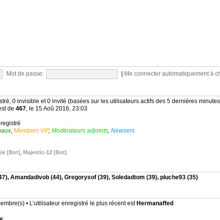
Mot de passe:
|
Me connecter automatiquement à c
stré, 0 invisible et 0 invité (basées sur les utilisateurs actifs des 5 dernières minutes
est de
467
, le 15 Aoû 2016, 23:03
nregistré
baux
,
Membres VIP
,
Modérateurs adjoints
,
Newsers
le [Bot]
,
Majestic-12 [Bot]
47),
Amandadivob
(44),
Gregorysof
(39),
Soledadtom
(39),
pluche93
(35)
mbre(s) • L’utilisateur enregistré le plus récent est
Hermanaffed