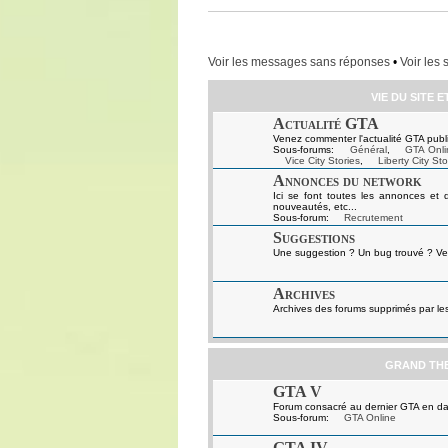
Voir les messages sans réponses
•
Voir les 
VIE DU SITE 
Actualité GTA
Venez commenter l'actualité GTA publi
Sous-forums:
Général
,
GTA Onli
Vice City Stories
,
Liberty City Sto
Annonces du network
Ici se font toutes les annonces et 
nouveautés, etc...
Sous-forum:
Recrutement
Suggestions
Une suggestion ? Un bug trouvé ? Ven
Archives
Archives des forums supprimés par le
GRAND TH
GTA V
Forum consacré au dernier GTA en da
Sous-forum:
GTA Online
GTA IV