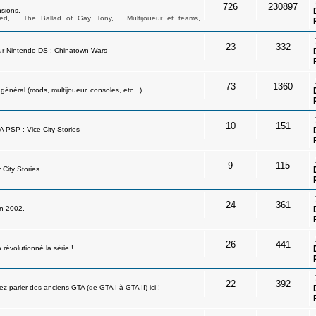
726
230897
sions.
ed
,
The Ballad of Gay Tony
,
Multijoueur et teams
,
23
332
ur Nintendo DS : Chinatown Wars
73
1360
néral (mods, multijoueur, consoles, etc...)
10
151
A PSP : Vice City Stories
9
115
 City Stories
24
361
en 2002.
26
441
révolutionné la série !
22
392
 parler des anciens GTA (de GTA I à GTA II) ici !