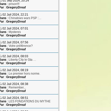
01 Sep 2024, 20:24
Dans
:
prison!!!
Par
:
GregoryDreaf
02 Juil 2024, 22:21
Dans
:
Chinatows wars PSP :…
Par
:
GregoryDreaf
02 Juil 2024, 07:01
Dans
:
Mysteres
Par
:
GregoryDreaf
02 Juil 2024, 07:56
Dans
:
Votre préférence?
Par
:
GregoryDreaf
02 Juil 2024, 08:03
Dans
:
Liberty City le Gta …
Par
:
GregoryDreaf
02 Juil 2024, 08:19
Dans
:
Le premier hors norme.
Par
:
GregoryDreaf
02 Juil 2024, 08:38
Dans
:
Remember...
Par
:
GregoryDreaf
02 Juil 2024, 08:51
Dans
:
LES FONDATIONS DU MYTHE
Par
:
GregoryDreaf