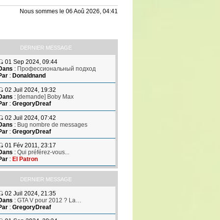
Nous sommes le 06 Aoû 2026, 04:41
DERNIER MESSAGE
01 Sep 2024, 09:44
Dans
:
Профессиональный подход
Par
:
Donaldnand
02 Juil 2024, 19:32
Dans
:
[demande] Boby Max
Par
:
GregoryDreaf
02 Juil 2024, 07:42
Dans
:
Bug nombre de messages
Par
:
GregoryDreaf
01 Fév 2011, 23:17
Dans
:
Qui préférez-vous...
Par
:
El Patron
DERNIER MESSAGE
02 Juil 2024, 21:35
Dans
:
GTA V pour 2012 ? La…
Par
:
GregoryDreaf