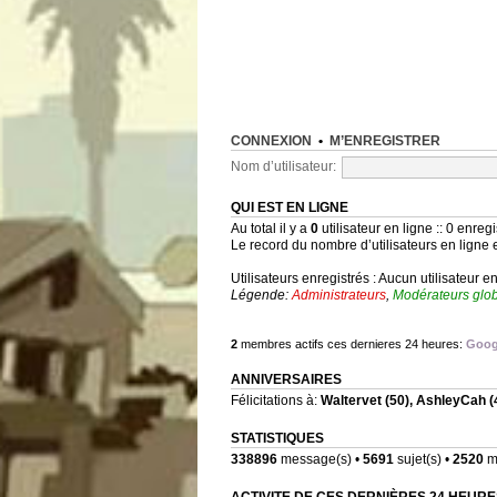
CONNEXION
•
M’ENREGISTRER
Nom d’utilisateur:
QUI EST EN LIGNE
Au total il y a
0
utilisateur en ligne :: 0 enregi
Le record du nombre d’utilisateurs en ligne 
Utilisateurs enregistrés : Aucun utilisateur e
Légende:
Administrateurs
,
Modérateurs glo
2
membres actifs ces dernieres 24 heures:
Goog
ANNIVERSAIRES
Félicitations à:
Waltervet
(50),
AshleyCah
(
STATISTIQUES
338896
message(s) •
5691
sujet(s) •
2520
me