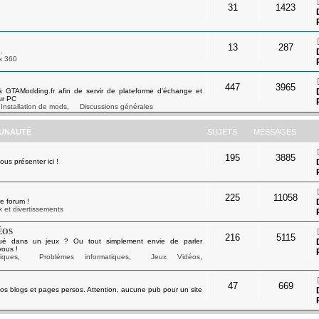
31
1423
13
287
.
x 360
447
3965
à GTAModding.fr afin de servir de plateforme d'échange et
ur PC
Installation de mods
,
Discussions générales
UNAUTÉ
SUJETS
MESSAGES
195
3885
s présenter ici !
225
11058
e forum !
 et divertissements
éos
216
5115
ué dans un jeux ? Ou tout simplement envie de parler
vous !
iques
,
Problèmes informatiques
,
Jeux Vidéos
,
47
669
os blogs et pages persos. Attention, aucune pub pour un site