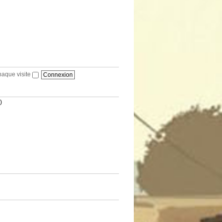
haque visite
)