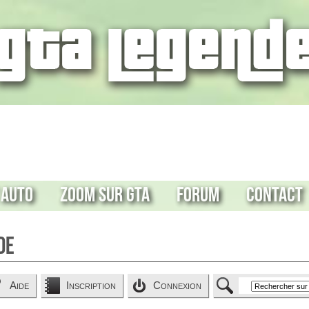
 Auto
Zoom sur GTA
Forum
Contact
de
Aide
Inscription
Connexion