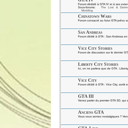
Forum dédidé à GTA IV et à ses exten
Sous-forums:
The Lost & Damn
Modding
Chinatown Wars
Forum consacré au futur GTA prévu s
San Andreas
Forum dédié à GTA : San Andreas en gé
Vice City Stories
Forum de discussion sur le dernier GT
Liberty City Stories
Ici, on ne parlera que de GTA : Liberty
Vice City
Forum dédié à GTA : Vice City, sortit 
GTA III
Venez parler du premier GTA 3D, qui a 
Anciens GTA
Vous vous sentez nostalgiques ? Venez