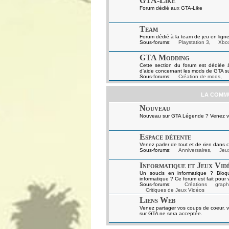
GTA-Like
Forum dédié aux GTA-Like
Team
Forum dédié à la team de jeu en ligne
Sous-forums:
Playstation 3
,
Xbo
GTA Modding
Cette section du forum est dédiée 
d'aide concernant les mods de GTA s
Sous-forums:
Création de mods
,
LA COMM
Nouveau
Nouveau sur GTA Légende ? Venez vou
Espace détente
Venez parler de tout et de rien dans c
Sous-forums:
Anniversaires
,
Jeux
Informatique et Jeux Vid
Un soucis en informatique ? Bloq
informatique ? Ce forum est fait pour 
Sous-forums:
Créations graph
Critiques de Jeux Vidéos
Liens Web
Venez partager vos coups de coeur, v
sur GTA ne sera acceptée.