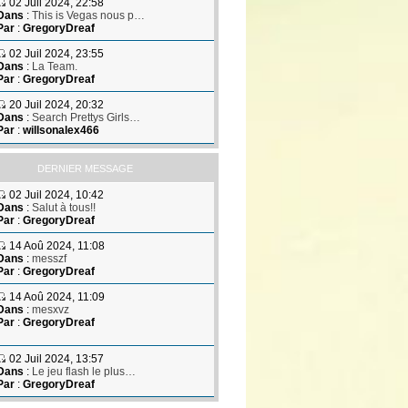
02 Juil 2024, 22:58
Dans
:
This is Vegas nous p…
Par
:
GregoryDreaf
02 Juil 2024, 23:55
Dans
:
La Team.
Par
:
GregoryDreaf
20 Juil 2024, 20:32
Dans
:
Search Prettys Girls…
Par
:
willsonalex466
DERNIER MESSAGE
02 Juil 2024, 10:42
Dans
:
Salut à tous!!
Par
:
GregoryDreaf
14 Aoû 2024, 11:08
Dans
:
messzf
Par
:
GregoryDreaf
14 Aoû 2024, 11:09
Dans
:
mesxvz
Par
:
GregoryDreaf
02 Juil 2024, 13:57
Dans
:
Le jeu flash le plus…
Par
:
GregoryDreaf