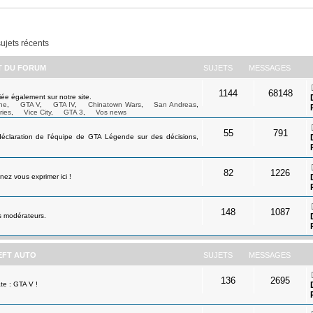
sujets récents
ET DU FORUM
SUJETS
MESSAGES
1144
68148
ée également sur notre site.
ne
,
GTA V
,
GTA IV
,
Chinatown Wars
,
San Andreas
,
ries
,
Vice City
,
GTA 3
,
Vos news
55
791
déclaration de l'équipe de GTA Légende sur des décisions,
82
1226
ez vous exprimer ici !
148
1087
s modérateurs.
EFT AUTO
SUJETS
MESSAGES
136
2695
te : GTA V !