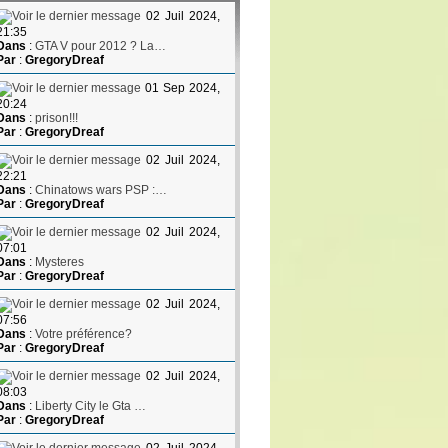
02 Juil 2024,
21:35
Dans
:
GTA V pour 2012 ? La…
Par
:
GregoryDreaf
01 Sep 2024,
20:24
Dans
:
prison!!!
Par
:
GregoryDreaf
02 Juil 2024,
22:21
Dans
:
Chinatows wars PSP :…
Par
:
GregoryDreaf
02 Juil 2024,
07:01
Dans
:
Mysteres
Par
:
GregoryDreaf
02 Juil 2024,
07:56
Dans
:
Votre préférence?
Par
:
GregoryDreaf
02 Juil 2024,
08:03
Dans
:
Liberty City le Gta …
Par
:
GregoryDreaf