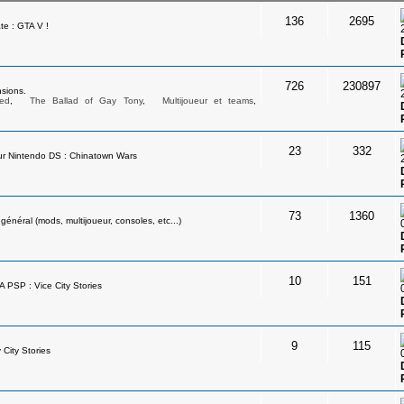
136
2695
te : GTA V !
726
230897
sions.
ed
,
The Ballad of Gay Tony
,
Multijoueur et teams
,
23
332
ur Nintendo DS : Chinatown Wars
73
1360
néral (mods, multijoueur, consoles, etc...)
10
151
A PSP : Vice City Stories
9
115
 City Stories