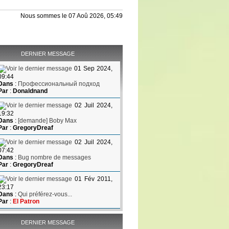
Nous sommes le 07 Aoû 2026, 05:49
DERNIER MESSAGE
01 Sep 2024,
09:44
Dans
:
Профессиональный подход
Par
:
Donaldnand
02 Juil 2024,
19:32
Dans
:
[demande] Boby Max
Par
:
GregoryDreaf
02 Juil 2024,
07:42
Dans
:
Bug nombre de messages
Par
:
GregoryDreaf
01 Fév 2011,
23:17
Dans
:
Qui préférez-vous...
Par
:
El Patron
DERNIER MESSAGE