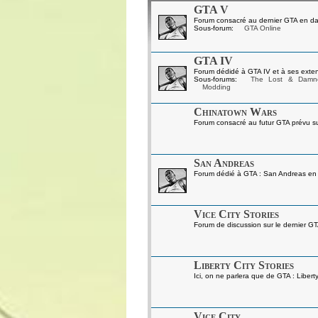
GTA V
Forum consacré au dernier GTA en da
Sous-forum:
GTA Online
GTA IV
Forum dédidé à GTA IV et à ses exten
Sous-forums:
The Lost & Damn
Modding
Chinatown Wars
Forum consacré au futur GTA prévu s
San Andreas
Forum dédié à GTA : San Andreas en gé
Vice City Stories
Forum de discussion sur le dernier GT
Liberty City Stories
Ici, on ne parlera que de GTA : Liberty
Vice City