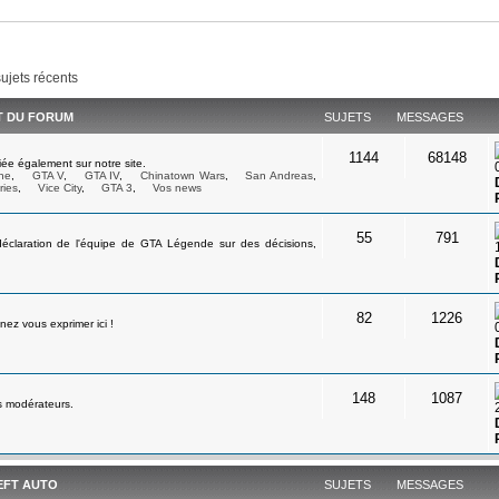
sujets récents
ET DU FORUM
SUJETS
MESSAGES
1144
68148
ée également sur notre site.
ne
,
GTA V
,
GTA IV
,
Chinatown Wars
,
San Andreas
,
ries
,
Vice City
,
GTA 3
,
Vos news
55
791
déclaration de l'équipe de GTA Légende sur des décisions,
82
1226
ez vous exprimer ici !
148
1087
s modérateurs.
EFT AUTO
SUJETS
MESSAGES