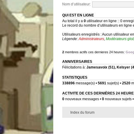
Nom d’utilisateur:
QUI EST EN LIGNE
Au total il y a
0
utilisateur en ligne :: 0 enregi
Le record du nombre d’utilisateurs en ligne 
Utilisateurs enregistrés : Aucun utilisateur e
Légende:
Administrateurs
,
Modérateurs glo
2
membres actifs ces dernieres 24 heures:
Goog
ANNIVERSAIRES
Félicitations à:
Jamesavoix
(51),
Kelsyer
(4
STATISTIQUES
338896
message(s) •
5691
sujet(s) •
2520
me
ACTIVITE DE CES DERNIÈRES 24 HEURE
0
nouveaux messages •
0
nouveaux sujets 
Index du forum