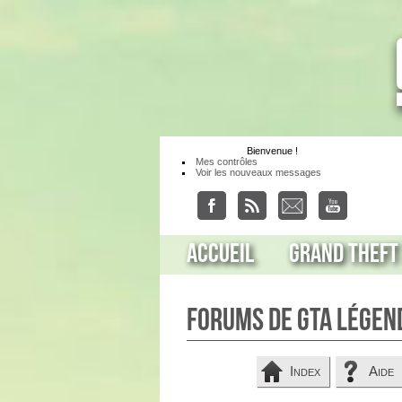
Bienvenue
!
Mes contrôles
Voir les nouveaux messages
Accueil
Grand Theft
Forums de GTA Légen
Index
Aide