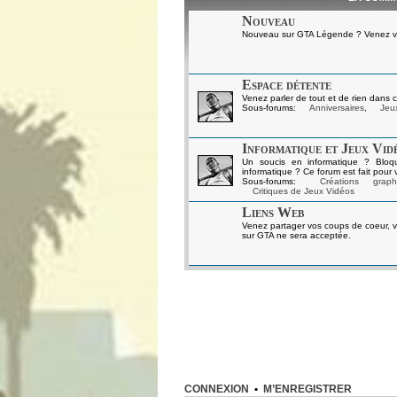
Nouveau
Nouveau sur GTA Légende ? Venez vou
Espace détente
Venez parler de tout et de rien dans c
Sous-forums:
Anniversaires
,
Jeux
Informatique et Jeux Vid
Un soucis en informatique ? Bloq
informatique ? Ce forum est fait pour 
Sous-forums:
Créations graph
Critiques de Jeux Vidéos
Liens Web
Venez partager vos coups de coeur, v
sur GTA ne sera acceptée.
CONNEXION
•
M’ENREGISTRER