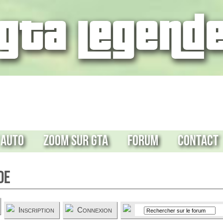
 Auto
Zoom sur GTA
Forum
Contact
de
Inscription
Connexion