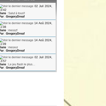
02 Juil 2024,
10:42
Dans
:
Salut à tous!!
Par
:
GregoryDreaf
14 Aoû 2024,
11:08
Dans
:
messzf
Par
:
GregoryDreaf
14 Aoû 2024,
11:09
Dans
:
mesxvz
Par
:
GregoryDreaf
02 Juil 2024,
13:57
Dans
:
Le jeu flash le plus…
Par
:
GregoryDreaf