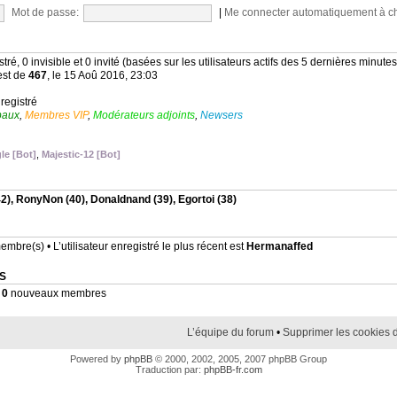
Mot de passe:
|
Me connecter automatiquement à c
stré, 0 invisible et 0 invité (basées sur les utilisateurs actifs des 5 dernières minutes
est de
467
, le 15 Aoû 2016, 23:03
nregistré
baux
,
Membres VIP
,
Modérateurs adjoints
,
Newsers
le [Bot]
,
Majestic-12 [Bot]
2),
RonyNon
(40),
Donaldnand
(39),
Egortoi
(38)
mbre(s) • L’utilisateur enregistré le plus récent est
Hermanaffed
S
•
0
nouveaux membres
L’équipe du forum
•
Supprimer les cookies 
Powered by
phpBB
© 2000, 2002, 2005, 2007 phpBB Group
Traduction par:
phpBB-fr.com