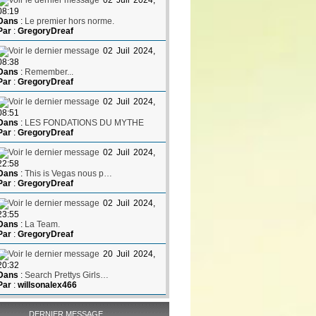
02 Juil 2024,
08:19
Dans
:
Le premier hors norme.
Par
:
GregoryDreaf
02 Juil 2024,
08:38
Dans
:
Remember...
Par
:
GregoryDreaf
02 Juil 2024,
08:51
Dans
:
LES FONDATIONS DU MYTHE
Par
:
GregoryDreaf
02 Juil 2024,
22:58
Dans
:
This is Vegas nous p…
Par
:
GregoryDreaf
02 Juil 2024,
23:55
Dans
:
La Team.
Par
:
GregoryDreaf
20 Juil 2024,
20:32
Dans
:
Search Prettys Girls…
Par
:
willsonalex466
DERNIER MESSAGE