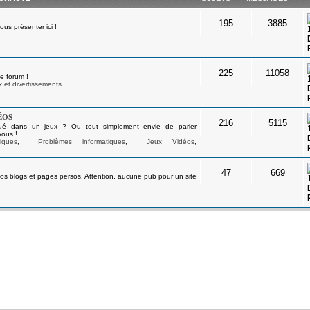
195
3885
s présenter ici !
225
11058
e forum !
 et divertissements
éos
216
5115
ué dans un jeux ? Ou tout simplement envie de parler
vous !
iques
,
Problèmes informatiques
,
Jeux Vidéos
,
47
669
os blogs et pages persos. Attention, aucune pub pour un site