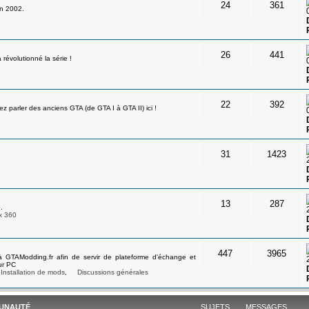
24
361
en 2002.
26
441
révolutionné la série !
22
392
 parler des anciens GTA (de GTA I à GTA II) ici !
31
1423
13
287
.
x 360
447
3965
à GTAModding.fr afin de servir de plateforme d'échange et
ur PC
Installation de mods
,
Discussions générales
UNAUTÉ
SUJETS
MESSAGES