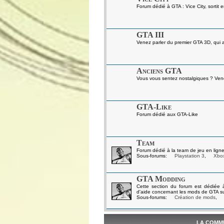
Forum dédié à GTA : Vice City, sortit 
GTA III
Venez parler du premier GTA 3D, qui a 
Anciens GTA
Vous vous sentez nostalgiques ? Venez
GTA-Like
Forum dédié aux GTA-Like
Team
Forum dédié à la team de jeu en ligne
Sous-forums:
Playstation 3
,
Xbo
GTA Modding
Cette section du forum est dédiée 
d'aide concernant les mods de GTA s
Sous-forums:
Création de mods
,
LA COMM