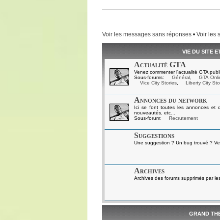
Voir les messages sans réponses
•
Voir les 
VIE DU SITE 
Actualité GTA
Venez commenter l'actualité GTA publi
Sous-forums:
Général
,
GTA Onli
Vice City Stories
,
Liberty City Sto
Annonces du network
Ici se font toutes les annonces et 
nouveautés, etc...
Sous-forum:
Recrutement
Suggestions
Une suggestion ? Un bug trouvé ? Ven
Archives
Archives des forums supprimés par le
GRAND TH