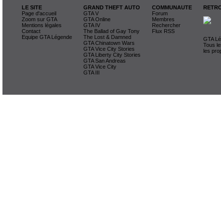
LE SITE
GRAND THEFT AUTO
COMMUNAUTE
RETRO
Page d'accueil
GTA V
Forum
Zoom sur GTA
GTA Online
Membres
Mentions légales
GTA IV
Rechercher
Contact
The Ballad of Gay Tony
Flux RSS
Equipe GTA Légende
The Lost & Damned
GTA Lég
GTA Chinatown Wars
Tous le
GTA Vice City Stories
les pro
GTA Liberty City Stories
GTA San Andreas
GTA Vice City
GTA III