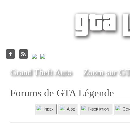
Grand Theft Auto
Zoom sur G
Forums de GTA Légende
Index
Aide
Inscription
Con