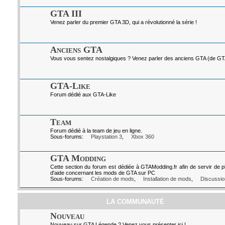
GTA III
Venez parler du premier GTA 3D, qui a révolutionné la série !
Anciens GTA
Vous vous sentez nostalgiques ? Venez parler des anciens GTA (de GTA I
GTA-Like
Forum dédié aux GTA-Like
Team
Forum dédié à la team de jeu en ligne.
Sous-forums:
Playstation 3
,
Xbox 360
GTA Modding
Cette section du forum est dédiée à GTAModding.fr afin de servir de p
d'aide concernant les mods de GTA sur PC
Sous-forums:
Création de mods
,
Installation de mods
,
Discussio
LA COMMUNAUTÉ
Nouveau
Nouveau sur GTA Légende ? Venez vous présenter ici !