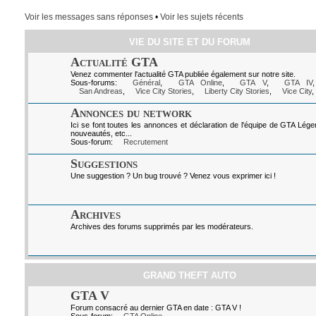
Voir les messages sans réponses
•
Voir les sujets récents
VIE DU SITE ET DU FORUM
Actualité GTA
Venez commenter l'actualité GTA publiée également sur notre site.
Sous-forums:
Général
,
GTA Online
,
GTA V
,
GTA IV
San Andreas
,
Vice City Stories
,
Liberty City Stories
,
Vice City
,
Annonces du network
Ici se font toutes les annonces et déclaration de l'équipe de GTA Lég
nouveautés, etc...
Sous-forum:
Recrutement
Suggestions
Une suggestion ? Un bug trouvé ? Venez vous exprimer ici !
Archives
Archives des forums supprimés par les modérateurs.
GRAND THEFT AUTO
GTA V
Forum consacré au dernier GTA en date : GTA V !