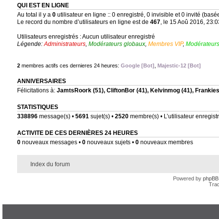
QUI EST EN LIGNE
Au total il y a
0
utilisateur en ligne :: 0 enregistré, 0 invisible et 0 invité (bas
Le record du nombre d’utilisateurs en ligne est de
467
, le 15 Aoû 2016, 23:0
Utilisateurs enregistrés : Aucun utilisateur enregistré
Légende:
Administrateurs
,
Modérateurs globaux
,
Membres VIP
,
Modérateurs
2
membres actifs ces dernieres 24 heures:
Google [Bot]
,
Majestic-12 [Bot]
ANNIVERSAIRES
Félicitations à:
JamtsRoork
(51),
CliftonBor
(41),
Kelvinmog
(41),
Frankie
STATISTIQUES
338896
message(s) •
5691
sujet(s) •
2520
membre(s) • L’utilisateur enregistr
ACTIVITE DE CES DERNIÈRES 24 HEURES
0
nouveaux messages •
0
nouveaux sujets •
0
nouveaux membres
Index du forum
Powered by
phpBB
Trad