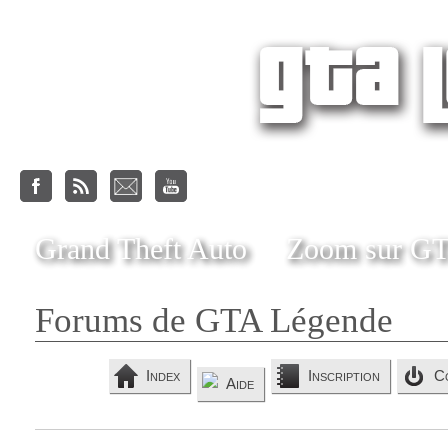
Grand Theft Auto
Zoom sur G
Forums de GTA Légende
Index
Inscription
C
Aide