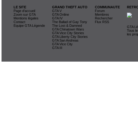
LE SITE
GRAND THEFT AUTO
COMMUNAUTE
RETRO
Page d'accueil
GTA V
Forum
Zoom sur GTA
GTA Online
Membres
Mentions légales
GTA IV
Rechercher
Contact
The Ballad of Gay Tony
Flux RSS
Equipe GTA Légende
The Lost & Damned
GTA Lég
GTA Chinatown Wars
Tous le
GTA Vice City Stories
les pro
GTA Liberty City Stories
GTA San Andreas
GTA Vice City
GTA III