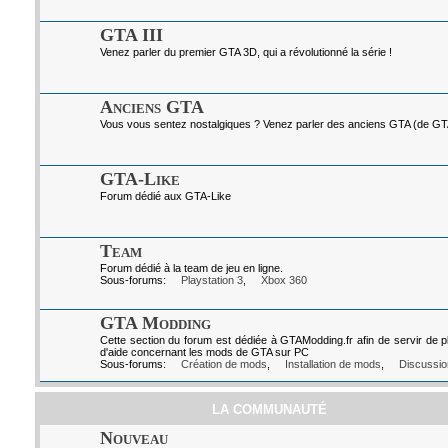
GTA III
Venez parler du premier GTA 3D, qui a révolutionné la série !
Anciens GTA
Vous vous sentez nostalgiques ? Venez parler des anciens GTA (de GTA I
GTA-Like
Forum dédié aux GTA-Like
Team
Forum dédié à la team de jeu en ligne.
Sous-forums:
Playstation 3
,
Xbox 360
GTA Modding
Cette section du forum est dédiée à GTAModding.fr afin de servir de p
d'aide concernant les mods de GTA sur PC
Sous-forums:
Création de mods
,
Installation de mods
,
Discussio
LA COMMUNAUTÉ
Nouveau