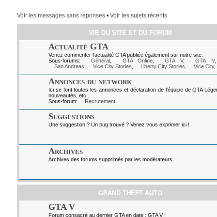
Voir les messages sans réponses
•
Voir les sujets récents
VIE DU SITE ET DU FORUM
Actualité GTA
Venez commenter l'actualité GTA publiée également sur notre site.
Sous-forums:
Général
,
GTA Online
,
GTA V
,
GTA IV
San Andreas
,
Vice City Stories
,
Liberty City Stories
,
Vice City
,
Annonces du network
Ici se font toutes les annonces et déclaration de l'équipe de GTA Lég
nouveautés, etc...
Sous-forum:
Recrutement
Suggestions
Une suggestion ? Un bug trouvé ? Venez vous exprimer ici !
Archives
Archives des forums supprimés par les modérateurs.
GRAND THEFT AUTO
GTA V
Forum consacré au dernier GTA en date : GTA V !