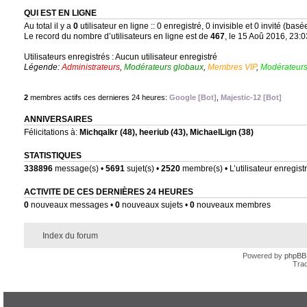
QUI EST EN LIGNE
Au total il y a
0
utilisateur en ligne :: 0 enregistré, 0 invisible et 0 invité (bas
Le record du nombre d’utilisateurs en ligne est de
467
, le 15 Aoû 2016, 23:0
Utilisateurs enregistrés : Aucun utilisateur enregistré
Légende:
Administrateurs
,
Modérateurs globaux
,
Membres VIP
,
Modérateurs
2
membres actifs ces dernieres 24 heures:
Google [Bot]
,
Majestic-12 [Bot]
ANNIVERSAIRES
Félicitations à:
Michqalkr
(48),
heeriub
(43),
MichaelLign
(38)
STATISTIQUES
338896
message(s) •
5691
sujet(s) •
2520
membre(s) • L’utilisateur enregistr
ACTIVITE DE CES DERNIÈRES 24 HEURES
0
nouveaux messages •
0
nouveaux sujets •
0
nouveaux membres
Index du forum
Powered by
phpBB
Trad